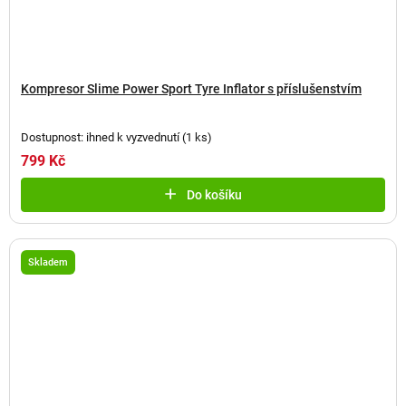
Kompresor Slime Power Sport Tyre Inflator s příslušenstvím
Dostupnost: ihned k vyzvednutí
(
1 ks
)
799 Kč
Do košíku
Skladem