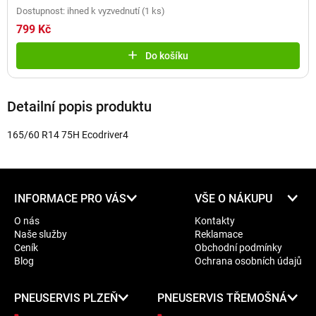
Dostupnost: ihned k vyzvednutí
(
1 ks
)
799 Kč
Do košíku
Detailní popis produktu
165/60 R14 75H Ecodriver4
Z
INFORMACE PRO VÁS
VŠE O NÁKUPU
á
O nás
Kontakty
p
Naše služby
Reklamace
a
Ceník
Obchodní podmínky
t
Blog
Ochrana osobních údajů
í
PNEUSERVIS PLZEŇ
PNEUSERVIS TŘEMOŠNÁ