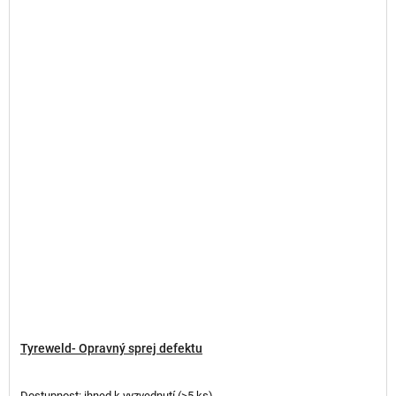
Tyreweld- Opravný sprej defektu
Dostupnost: ihned k vyzvednutí
(
>5 ks
)