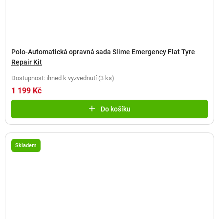
Polo-Automatická opravná sada Slime Emergency Flat Tyre
Repair Kit
Dostupnost: ihned k vyzvednutí
(
3 ks
)
1 199 Kč
Do košíku
Skladem