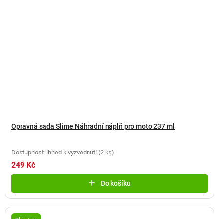
Opravná sada Slime Náhradní náplň pro moto 237 ml
Dostupnost: ihned k vyzvednutí
(
2 ks
)
249 Kč
Do košíku