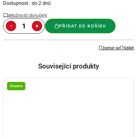
Měrná
Dostupnost : do 2 dnů
cena:
Možnosti doručení
PŘIDAT DO KOŠÍKU
Zeptat se
Sdílet
Související produkty
Skladem