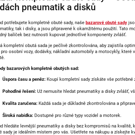
dách pneumatik a disků
d potřebujete kompletně obuté sady, naše
bazarové obuté sady
jso
matiky, tak i disky, a jsou připravené k okamžitému použití. Tato mo
dný balíček bez nutnosti kupovat jednotlivé komponenty zvlášť.
á kompletní obutá sada je pečlivě zkontrolována, aby zajistila opt
 pro osobní vozy, dodávky, nákladní automobily a motocykly, které
tě.
dy bazarových kompletně obutých sad:
Úspora času a peněz:
Koupí kompletní sady získáte vše potřebné 
Pohodlné řešení:
Už nemusíte hledat pneumatiky a disky zvlášť, v
Kvalita zaručena:
Každá sada je důkladně zkontrolována a připrav
Široká nabídka:
Dostupné pro různé typy vozidel a motorek.
d hledáte levnější pneumatiky a disky bez kompromisů na kvalitě, 
é sady je ideálním místem pro vás. Ušetřete na nákupu a získejte kva