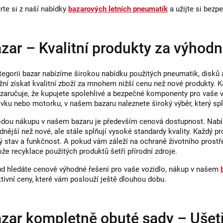
rte si z naší nabídky
bazarových letních pneumatik
a užijte si bezp
i
s
u
zar – Kvalitní produkty za výhod
tegorii bazar nabízíme širokou nabídku použitých pneumatik, disk
ní získat kvalitní zboží za mnohem nižší cenu než nové produkty. 
zaručuje, že kupujete spolehlivé a bezpečné komponenty pro vaše v
vku nebo motorku, v našem bazaru naleznete široký výběr, který spl
dou nákupu v našem bazaru je především cenová dostupnost. Nabíz
dnější než nové, ale stále splňují vysoké standardy kvality. Každý pr
ý stav a funkčnost. A pokud vám záleží na ochraně životního prostř
ože recyklace použitých produktů šetří přírodní zdroje.
d hledáte cenově výhodné řešení pro vaše vozidlo, nákup v našem
ktivní ceny, které vám poslouží ještě dlouhou dobu.
zar kompletně obuté sady – Ušet