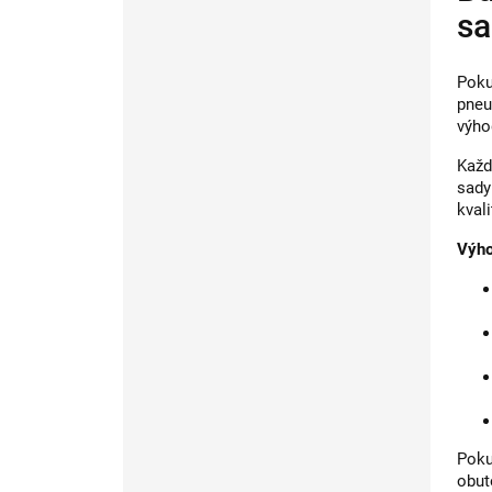
sa
Poku
pneu
výho
Každ
sady
kvali
Výho
Poku
obut