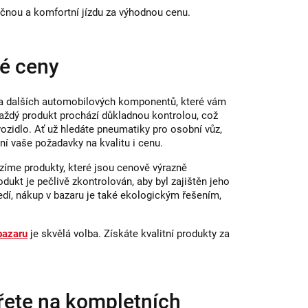
ečnou a komfortní jízdu za výhodnou cenu.
né ceny
ů a dalších automobilových komponentů, které vám
Každý produkt prochází důkladnou kontrolou, což
ozidlo. Ať už hledáte pneumatiky pro osobní vůz,
ní vaše požadavky na kvalitu i cenu.
íme produkty, které jsou cenově výrazně
odukt je pečlivě zkontrolován, aby byl zajištěn jeho
edí, nákup v bazaru je také ekologickým řešením,
bazaru
je skvělá volba. Získáte kvalitní produkty za
řete na kompletních