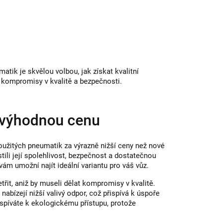
tik je skvělou volbou, jak získat kvalitní
 kompromisy v kvalitě a bezpečnosti.
a výhodnou cenu
použitých pneumatik za výrazně nižší ceny než nové
li její spolehlivost, bezpečnost a dostatečnou
m umožní najít ideální variantu pro váš vůz.
etřit, aniž by museli dělat kompromisy v kvalitě.
abízejí nižší valivý odpor, což přispívá k úspoře
ispíváte k ekologickému přístupu, protože