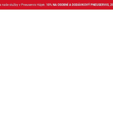
na naše služby v Pneuservis Hájek:
10% NA OSOBNÍ A DODÁVKOVÝ PNEUSERVIS, 2
Dodávkové pneu
Nákladní pneu
Alu disky + 
Bazar Pneumatiky