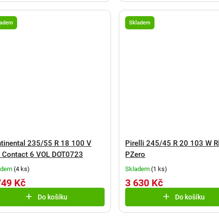
ladem
Skladem
tinental 235/55 R 18 100 V
Pirelli 245/45 R 20 103 W 
 Contact 6 VOL DOT0723
PZero
adem
(
4 ks
)
Skladem
(
1 ks
)
749 Kč
3 630 Kč
Do košíku
Do košíku