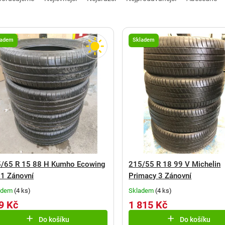
ladem
Skladem
/65 R 15 88 H Kumho Ecowing
215/55 R 18 99 V Michelin
1 Zánovní
Primacy 3 Zánovní
adem
(
4 ks
)
Skladem
(
4 ks
)
9 Kč
1 815 Kč
Do košíku
Do košíku