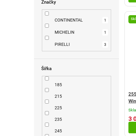
ů
Značky
Sk
CONTINENTAL
1
MICHELIN
1
PIRELLI
3
Šířka
185
255
215
Win
225
Skl
3 
235
245