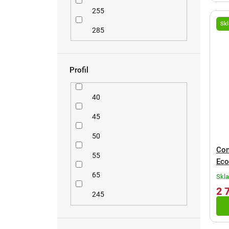
255
Sk
285
Profil
40
45
50
Con
55
Eco
65
Skl
2 
245