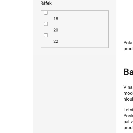
Ráfek
18
20
22
Poku
prod
Ba
V na
mode
hlou
Letn
Posk
pali
prod