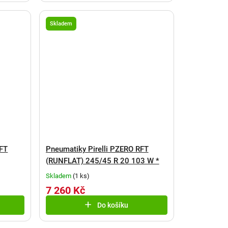
Skladem
RFT
Pneumatiky Pirelli PZERO RFT
(RUNFLAT) 245/45 R 20 103 W *
Skladem
(
1 ks
)
7 260 Kč
Do košíku