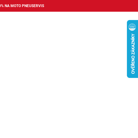
0% NA MOTO PNEUSERVIS
Nákupní
košík
příslušenství
Pneuservis
Bazar
Auto dopl