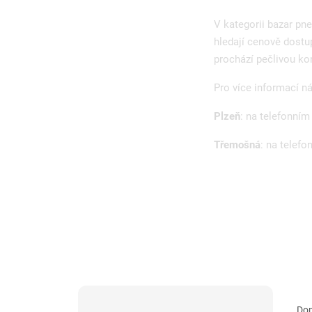
V kategorii bazar pne
hledají cenově dost
prochází pečlivou kon
Pro více informací n
Plzeň
: na telefonním
Třemošná
: na telefo
P
Ř
Do