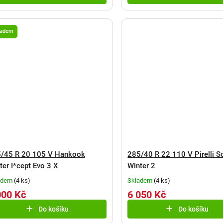
ladem
/45 R 20 105 V Hankook
285/40 R 22 110 V Pirelli S
ter I*cept Evo 3 X
Winter 2
adem
(
4 ks
)
Skladem
(
4 ks
)
000 Kč
6 050 Kč
Do košíku
Do košíku