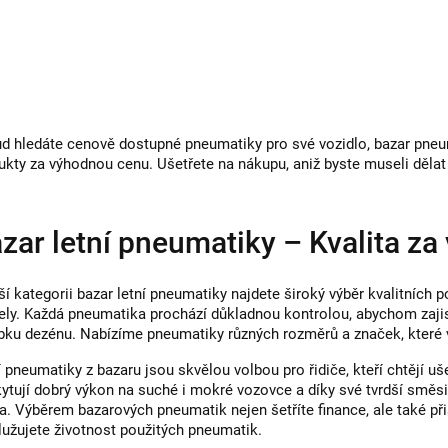
O
v
l
á
d
d hledáte cenově dostupné pneumatiky pro své vozidlo, bazar pneuma
a
ukty za výhodnou cenu. Ušetřete na nákupu, aniž byste museli dělat
c
í
zar letní pneumatiky – Kvalita z
p
r
ší kategorii bazar letní pneumatiky najdete široký výběr kvalitních 
v
ly. Každá pneumatika prochází důkladnou kontrolou, abychom zajisti
k
bku dezénu. Nabízíme pneumatiky různých rozměrů a značek, které vá
y
í pneumatiky z bazaru jsou skvělou volbou pro řidiče, kteří chtějí uš
v
ytují dobrý výkon na suché i mokré vozovce a díky své tvrdší směsi n
va. Výběrem bazarových pneumatik nejen šetříte finance, ale také př
ý
lužujete životnost použitých pneumatik.
p