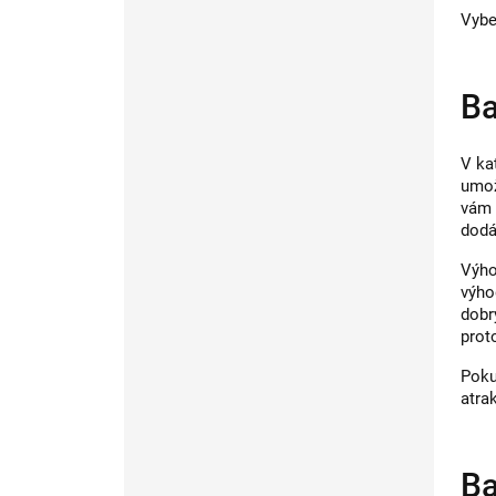
Vybe
Ba
V ka
umož
vám 
dodá
Výho
výho
dobr
prot
Poku
atra
Ba