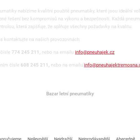
umatiky nabízíme kvalitní použité pneumatiky, které jsou ideální volb
upné řešení bez kompromisů na výkonu a bezpečnosti. Každá pneuma
trolou, která zajišťuje, že splňuje všechny požadavky na kvalitu.
ás kontaktujte na našich provozovnách:
 čísle
774 245 211,
nebo na emailu
info@pneuhajek.cz
nním čísle
608 245 211,
nebo na emailu
info@pneuhajektremosna.
Bazar letní pneumatiky
poručujeme
Nejlevnější
Nejdražší
Nejprodávanější
Abecedně