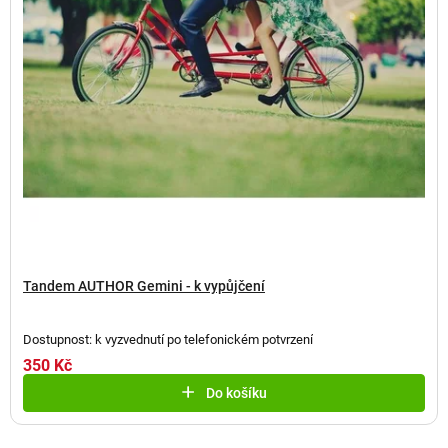
o
d
u
k
t
ů
Tandem AUTHOR Gemini - k vypůjčení
Dostupnost: k vyzvednutí po telefonickém potvrzení
350 Kč
Do košíku