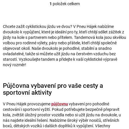
1
položek celkem
O
v
l
á
Chcete zažít cyklistickou jízdu ve dvou? V Pneu Hájek nabízíme
d
dvoukolo k vypůjčení, které je ideální pro ty, kteří chtějí sdílet zážitek z
a
jízdy na kole s partnerem nebo přítelem. Tandemová kola jsou skvělou
volbou pro rodinné výlety, páry nebo přátele, kteří chtějí společně
c
objevovat okolí. Naše dvoukolo je pohodlné, stabilní a snadno
í
ovladatelné, takže si můžete užít jízdu na čerstvém vzduchu bez
p
starostí. Vyzkoušejte tandem a přidejte k vaší cyklistické výpravě
r
nový rozměr!
v
k
y
Půjčovna vybavení pro vaše cesty a
v
sportovní aktivity
ý
p
V Pneu Hájek provozujeme
půjčovnu
vybavení pro pohodlné
i
cestování i sportovní vyžití. Pokud potřebujete bezpečně přepravit
s
kola, zvětšit úložný prostor vozidla nebo si užít jízdu na dvoukole, u
u
nás najdete ideální řešení. Nabízíme široký výběr nosičů, střešních
boxů, dětských vozíků i dalších doplňků k vypůjčení. Všechny