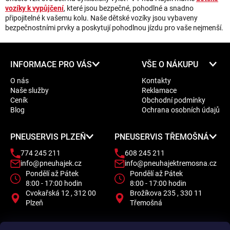
vozíky k vypůjčení
, které jsou bezpečné, pohodlné a snadno
připojitelné k vašemu kolu. Naše dětské vozíky jsou vybaveny
bezpečnostními prvky a poskytují pohodlnou jízdu pro vaše nejmenší.
Z
INFORMACE PRO VÁS
VŠE O NÁKUPU
á
O nás
Kontakty
p
Naše služby
Reklamace
a
Ceník
Obchodní podmínky
t
Blog
Ochrana osobních údajů
í
PNEUSERVIS PLZEŇ
PNEUSERVIS TŘEMOŠNÁ
774 245 211
608 245 211
info@pneuhajek.cz
info@pneuhajektremosna.cz
Pondělí až Pátek
Pondělí až Pátek
8:00 - 17:00 hodin
8:00 - 17:00 hodin
Cvokařská 12 , 312 00
Brožíkova 235 , 330 11
Plzeň
Třemošná