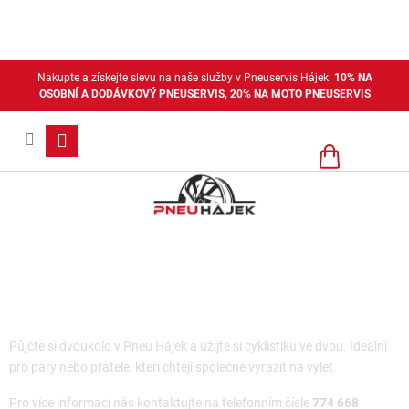
Přejít
na
obsah
Nakupte a získejte slevu na naše služby v Pneuservis Hájek:
10% NA
OSOBNÍ A DODÁVKOVÝ PNEUSERVIS, 20% NA MOTO PNEUSERVIS
Nákupní
košík
Dvoukolo k vypůjčení
Půjčte si dvoukolo v Pneu Hájek a užijte si cyklistiku ve dvou. Ideální
pro páry nebo přátele, kteří chtějí společně vyrazit na výlet.
Pro více informací nás kontaktujte na telefonním čísle
774 668