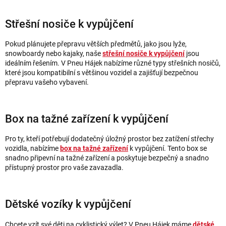
Střešní nosiče k vypůjčení
Pokud plánujete přepravu větších předmětů, jako jsou lyže,
snowboardy nebo kajaky, naše
střešní nosiče k vypůjčení
jsou
ideálním řešením. V Pneu Hájek nabízíme různé typy střešních nosičů,
které jsou kompatibilní s většinou vozidel a zajišťují bezpečnou
přepravu vašeho vybavení.
Box na tažné zařízení k vypůjčení
Pro ty, kteří potřebují dodatečný úložný prostor bez zatížení střechy
vozidla, nabízíme
box na tažné zařízení
k vypůjčení. Tento box se
snadno připevní na tažné zařízení a poskytuje bezpečný a snadno
přístupný prostor pro vaše zavazadla.
Dětské vozíky k vypůjčení
Chcete vzít své děti na cyklistický výlet? V Pneu Hájek máme
dětské