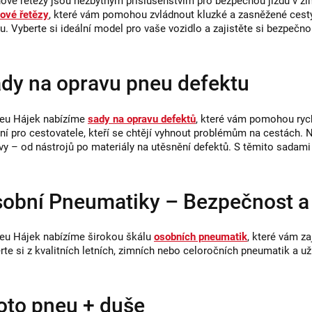
ové řetězy jsou nezbytným příslušenstvím pro bezpečnou jízdu v zi
p
ové řetězy
, které vám pomohou zvládnout kluzké a zasněžené cesty.
u. Vyberte si ideální model pro vaše vozidlo a zajistěte si bezpečn
i
s
u
dy na opravu pneu defektu
eu Hájek nabízíme
sady na opravu defektů
, které vám pomohou rych
lní pro cestovatele, kteří se chtějí vyhnout problémům na cestách.
vy – od nástrojů po materiály na utěsnění defektů. S těmito sadami
obní Pneumatiky – Bezpečnost a 
eu Hájek nabízíme širokou škálu
osobních pneumatik
, které vám za
rte si z kvalitních letních, zimních nebo celoročních pneumatik a už
to pneu + duše