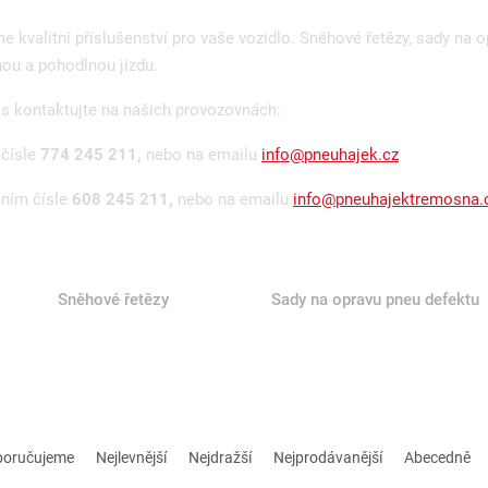
 kvalitní příslušenství pro vaše vozidlo. Sněhové řetězy, sady na o
ou a pohodlnou jízdu.
ás kontaktujte na našich provozovnách:
 čísle
774 245 211,
nebo na emailu
info@pneuhajek.cz
nním čísle
608 245 211,
nebo na emailu
info@pneuhajektremosna.
Sněhové řetězy
Sady na opravu pneu defektu
poručujeme
Nejlevnější
Nejdražší
Nejprodávanější
Abecedně