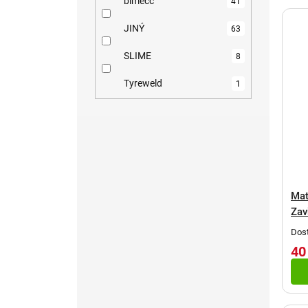
bimecc
41
JINÝ
63
SLIME
8
Tyreweld
1
Mat
Zav
Dost
40