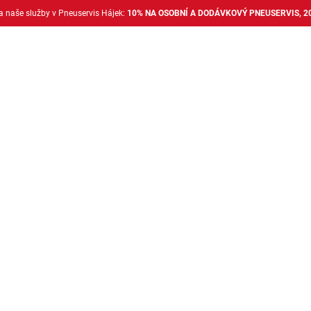
na naše služby v Pneuservis Hájek:
10% NA OSOBNÍ A DODÁVKOVÝ PNEUSERVIS, 2
Dodávkové pneu
Nákladní pneu
Alu disky + 
Auto doplňky