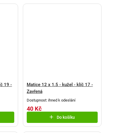
íč 19 -
Matice 12 x 1.5 - kužel - klíč 17 -
Zavřená
Dostupnost: ihned k odeslání
40 Kč
Do košíku