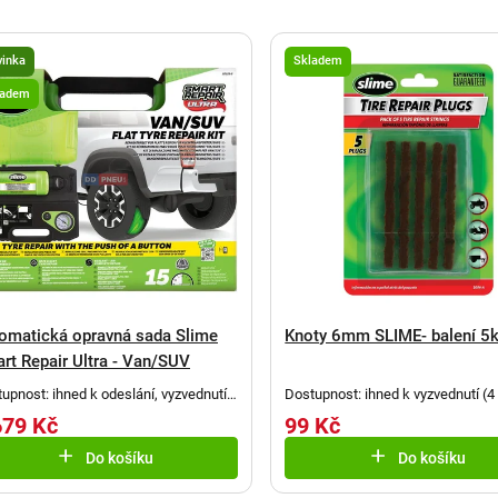
vinka
Skladem
ladem
omatická opravná sada Slime
Knoty 6mm SLIME- balení 5
rt Repair Ultra - Van/SUV
upnost: ihned k odeslání, vyzvednutí
Dostupnost: ihned k vyzvednutí
(
4
elefonickém potvrzení
(
2 ks
)
679 Kč
99 Kč
Do košíku
Do košíku