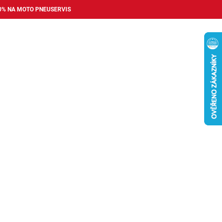
0% NA MOTO PNEUSERVIS
Nákupní
košík
příslušenství
Pneuservis
Bazar
Auto dopl