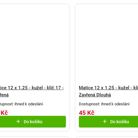
ice 12 x 1.25 - kužel - klíč 17 -
Matice 12 x 1.25 - kužel - kl
řená
Zavřená Dlouhá
upnost: ihned k odeslání
Dostupnost: ihned k odeslání
 Kč
45 Kč
Do košíku
Do košíku