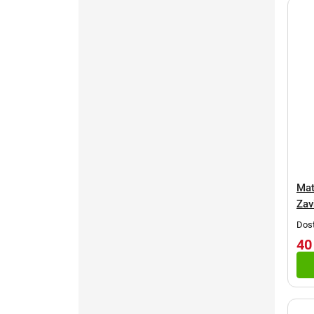
Mat
Zav
Dost
40