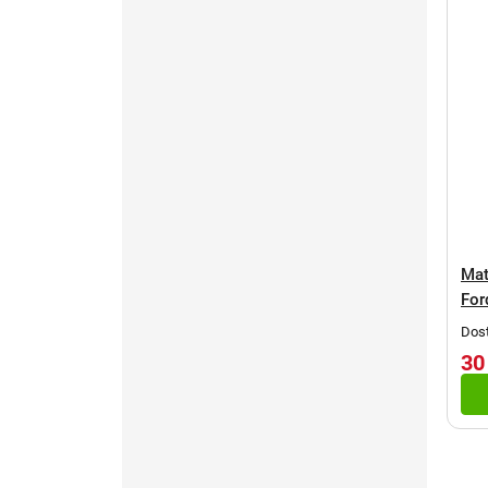
Mat
For
Dost
30