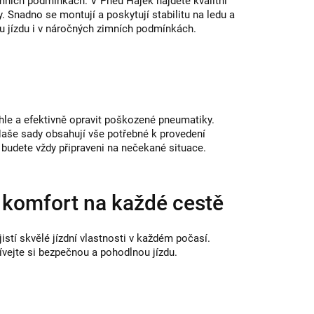
mních podmínkách. V Pneu Hájek najdete kvalitní
 Snadno se montují a poskytují stabilitu na ledu a
ou jízdu i v náročných zimních podmínkách.
le a efektivně opravit poškozené pneumatiky.
 Naše sady obsahují vše potřebné k provedení
 budete vždy připraveni na nečekané situace.
komfort na každé cestě
jistí skvělé jízdní vlastnosti v každém počasí.
ívejte si bezpečnou a pohodlnou jízdu.