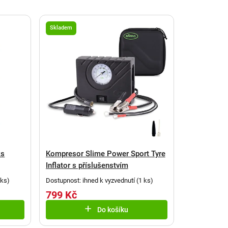
Skladem
ks
Kompresor Slime Power Sport Tyre
Inflator s příslušenstvím
 ks
)
Dostupnost: ihned k vyzvednutí
(
1 ks
)
799 Kč
Do košíku