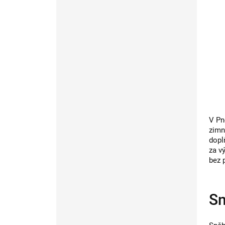
V Pn
zimn
dopl
za v
bez 
Sn