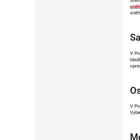
Sněh
sněh
sněh
Sa
V Pn
Ideá
opra
Os
V Pn
Vybe
Mo