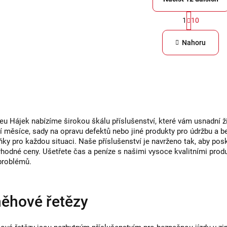
S
1
10
O
t
v
r
Nahoru
á
l
n
á
k
d
o
a
v
c
á
eu Hájek nabízíme širokou škálu příslušenství, které vám usnadní ž
í
n
í měsíce, sady na opravu defektů nebo jiné produkty pro údržbu a be
í
p
ňky pro každou situaci. Naše příslušenství je navrženo tak, aby pos
ýhodné ceny. Ušetřete čas a peníze s našimi vysoce kvalitními produk
r
problémů.
v
k
y
ěhové řetězy
v
ý