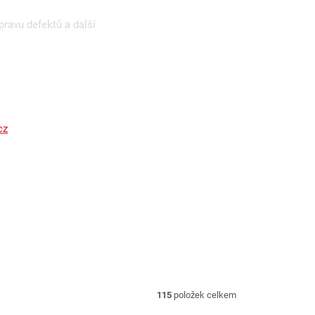
pravu defektů a další
cz
115
položek celkem