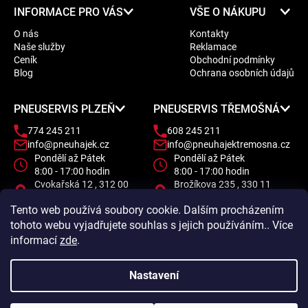
Z
INFORMACE PRO VÁS
VŠE O NÁKUPU
á
O nás
Kontakty
p
Naše služby
Reklamace
a
Ceník
Obchodní podmínky
t
Blog
Ochrana osobních údajů
í
PNEUSERVIS PLZEŇ
PNEUSERVIS TŘEMOŠNÁ
774 245 211
608 245 211
info@pneuhajek.cz
info@pneuhajektremosna.cz
Pondělí až Pátek
Pondělí až Pátek
8:00 - 17:00 hodin
8:00 - 17:00 hodin
Cvokařská 12 , 312 00
Brožíkova 235 , 330 11
Plzeň
Třemošná
Tento web používá soubory cookie. Dalším procházením
tohoto webu vyjadřujete souhlas s jejich používáním.. Více
informací
zde
.
Nastavení