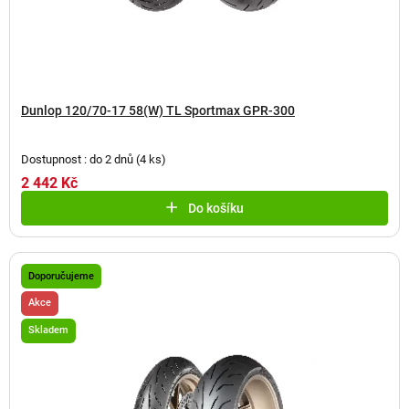
Dunlop 120/70-17 58(W) TL Sportmax GPR-300
Dostupnost : do 2 dnů
(
4 ks
)
2 442 Kč
Do košíku
Doporučujeme
Akce
Skladem