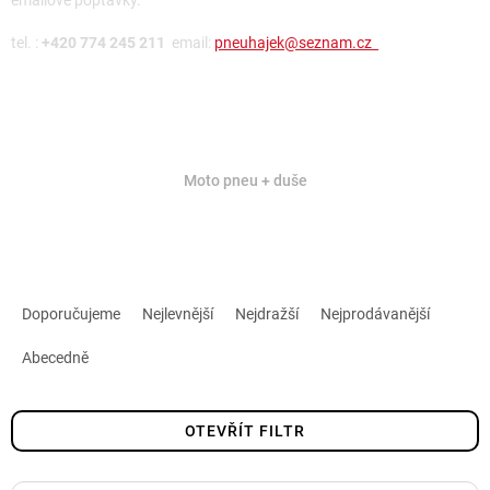
emailové poptávky.
tel. :
+420 774 245 211
email:
pneuhajek@seznam.cz
Moto pneu + duše
Ř
a
Doporučujeme
Nejlevnější
Nejdražší
Nejprodávanější
z
Abecedně
e
n
í
OTEVŘÍT FILTR
p
r
V