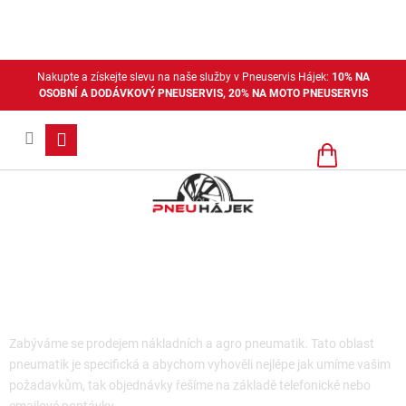
Přejít
na
obsah
Nakupte a získejte slevu na naše služby v Pneuservis Hájek:
10% NA
OSOBNÍ A DODÁVKOVÝ PNEUSERVIS, 20% NA MOTO PNEUSERVIS
Nákupní
košík
Nákladní pneu
Zabýváme se prodejem nákladních a agro pneumatik. Tato oblast
pneumatik je specifická a abychom vyhověli nejlépe jak umíme vašim
požadavkům, tak objednávky řešíme na základě telefonické nebo