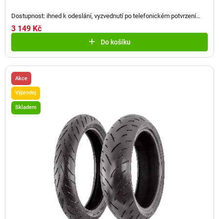
Dostupnost: ihned k odeslání, vyzvednutí po telefonickém potvrzení
(
2 ks
)
3 149 Kč
Do košíku
Akce
Výprodej
Skladem