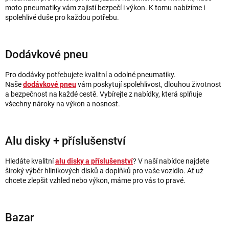
p
moto pneumatiky vám zajistí bezpečí i výkon. K tomu nabízíme i
i
spolehlivé duše pro každou potřebu.
s
u
Dodávkové pneu
Pro dodávky potřebujete kvalitní a odolné pneumatiky.
Naše
dodávkové pneu
vám poskytují spolehlivost, dlouhou životnost
a bezpečnost na každé cestě. Vybírejte z nabídky, která splňuje
všechny nároky na výkon a nosnost.
Alu disky + příslušenství
Hledáte kvalitní
alu disky a příslušenství
? V naší nabídce najdete
široký výběr hliníkových disků a doplňků pro vaše vozidlo. Ať už
chcete zlepšit vzhled nebo výkon, máme pro vás to pravé.
Bazar