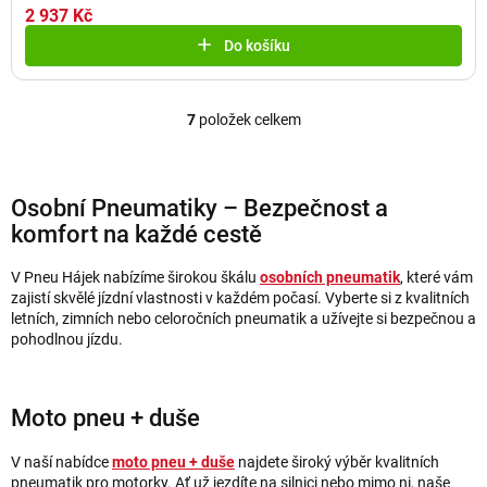
2 937 Kč
Do košíku
7
položek celkem
O
v
l
á
Osobní Pneumatiky – Bezpečnost a
d
komfort na každé cestě
a
c
V Pneu Hájek nabízíme širokou škálu
osobních pneumatik
, které vám
í
zajistí skvělé jízdní vlastnosti v každém počasí. Vyberte si z kvalitních
p
letních, zimních nebo celoročních pneumatik a užívejte si bezpečnou a
pohodlnou jízdu.
r
v
k
y
Moto pneu + duše
v
ý
V naší nabídce
moto pneu + duše
najdete široký výběr kvalitních
pneumatik pro motorky. Ať už jezdíte na silnici nebo mimo ni, naše