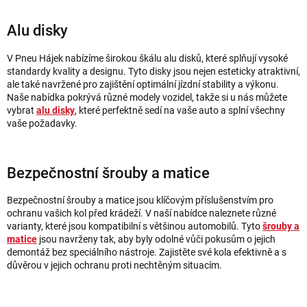
Alu disky
V Pneu Hájek nabízíme širokou škálu alu disků, které splňují vysoké
standardy kvality a designu. Tyto disky jsou nejen esteticky atraktivní,
ale také navržené pro zajištění optimální jízdní stability a výkonu.
Naše nabídka pokrývá různé modely vozidel, takže si u nás můžete
vybrat
alu disky
, které perfektně sedí na vaše auto a splní všechny
vaše požadavky.
Bezpečnostní šrouby a matice
Bezpečnostní šrouby a matice jsou klíčovým příslušenstvím pro
ochranu vašich kol před krádeží. V naší nabídce naleznete různé
varianty, které jsou kompatibilní s většinou automobilů. Tyto
šrouby a
matice
jsou navrženy tak, aby byly odolné vůči pokusům o jejich
demontáž bez speciálního nástroje. Zajistěte své kola efektivně a s
důvěrou v jejich ochranu proti nechtěným situacím.