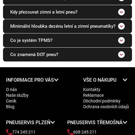
Kdy přezouvat zimní a letní pneu?
Minimální hloubka dezénu letní a zimní pneumatiky?
Co je systém TPMS?
Co znamená DOT pneu?
Z
INFORMACE PRO VÁS
VŠE O NÁKUPU
á
O nás
Kontakty
p
Naše služby
Reklamace
a
Ceník
Obchodní podmínky
t
Blog
Ochrana osobních údajů
í
PNEUSERVIS PLZEŇ
PNEUSERVIS TŘEMOŠNÁ
774 245 211
608 245 211