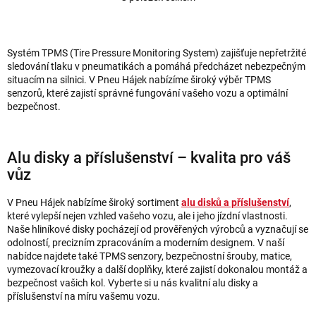
O
v
l
á
Systém TPMS (Tire Pressure Monitoring System) zajišťuje nepřetržité
d
sledování tlaku v pneumatikách a pomáhá předcházet nebezpečným
a
situacím na silnici. V Pneu Hájek nabízíme široký výběr TPMS
senzorů, které zajistí správné fungování vašeho vozu a optimální
c
bezpečnost.
í
p
r
Alu disky a příslušenství – kvalita pro váš
v
vůz
k
y
V Pneu Hájek nabízíme široký sortiment
alu disků a příslušenství
,
v
které vylepší nejen vzhled vašeho vozu, ale i jeho jízdní vlastnosti.
ý
Naše hliníkové disky pocházejí od prověřených výrobců a vyznačují se
p
odolností, precizním zpracováním a moderním designem. V naší
i
nabídce najdete také TPMS senzory, bezpečnostní šrouby, matice,
s
vymezovací kroužky a další doplňky, které zajistí dokonalou montáž a
u
bezpečnost vašich kol. Vyberte si u nás kvalitní alu disky a
příslušenství na míru vašemu vozu.