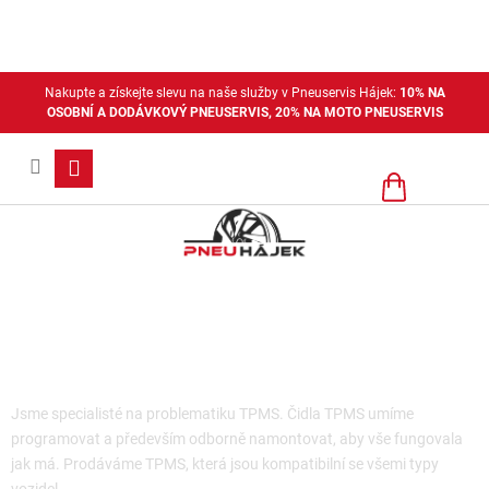
Přejít
na
obsah
Nakupte a získejte slevu na naše služby v Pneuservis Hájek:
10% NA
OSOBNÍ A DODÁVKOVÝ PNEUSERVIS, 20% NA MOTO PNEUSERVIS
Nákupní
košík
TPMS
Jsme specialisté na problematiku TPMS. Čidla TPMS umíme
programovat a především odborně namontovat, aby vše fungovala
jak má. Prodáváme TPMS, která jsou kompatibilní se všemi typy