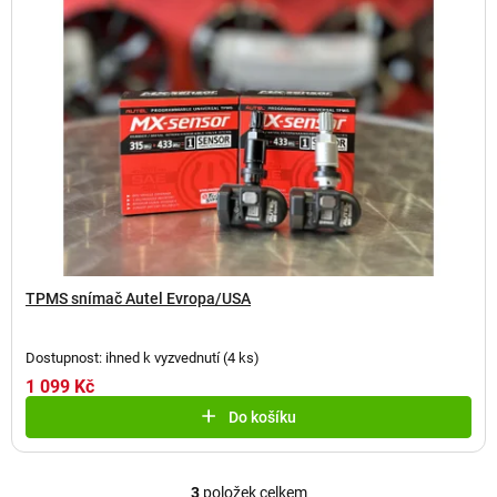
TPMS snímač Autel Evropa/USA
Dostupnost: ihned k vyzvednutí
(
4 ks
)
1 099 Kč
Do košíku
3
položek celkem