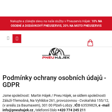
Přejít
na
obsah
Nakupte a získejte slevu na naše služby v Pneuservis Hájek:
10% NA
OSOBNÍ A DODÁVKOVÝ PNEUSERVIS, 20% NA MOTO PNEUSERVIS
Nákupní
košík
Podmínky ochrany osobních údajů -
GDPR
Jsme společnost: Martin Hájek / Pneu Hájek,
se sídlem společnosti
Záluží-Třemošná, Na Vyhlídce 261, provozovnou -
Cvokařská 155/12,
(v areálu za Baumaxem), 301 00 Plzeň-Lobzy
,
IČO
63539829
,
e -mail
info@pneuhajek.cz
,
telefonní číslo
+420 774 245 211