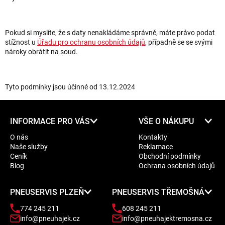
Pokud si myslíte, že s daty nenakládáme správně, máte právo podat
stížnost u
Úřadu pro ochranu osobních údajů
, případně se se svými
nároky obrátit na soud.
Tyto podmínky jsou účinné od 13.12.2024
Z
INFORMACE PRO VÁS
VŠE O NÁKUPU
á
O nás
Kontakty
p
Naše služby
Reklamace
a
Ceník
Obchodní podmínky
t
Blog
Ochrana osobních údajů
í
PNEUSERVIS PLZEŇ
PNEUSERVIS TŘEMOŠNÁ
774 245 211
608 245 211
info@pneuhajek.cz
info@pneuhajektremosna.cz