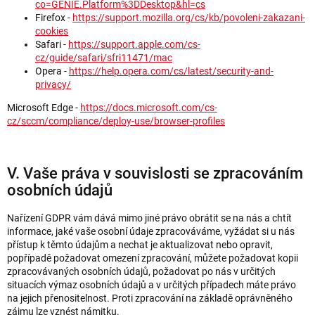
co=GENIE.Platform%3DDesktop&hl=cs
Firefox -
https://support.mozilla.org/cs/kb/povoleni-zakazani-
cookies
Safari -
https://support.apple.com/cs-
cz/guide/safari/sfri11471/mac
Opera -
https://help.opera.com/cs/latest/security-and-
privacy/
Microsoft Edge -
https://docs.microsoft.com/cs-
cz/sccm/compliance/deploy-use/browser-profiles
V. Vaše práva v souvislosti se zpracováním
osobních údajů
Nařízení GDPR vám dává mimo jiné právo obrátit se na nás a chtít
informace, jaké vaše osobní údaje zpracováváme, vyžádat si u nás
přístup k těmto údajům a nechat je aktualizovat nebo opravit,
popřípadě požadovat omezení zpracování, můžete požadovat kopii
zpracovávaných osobních údajů, požadovat po nás v určitých
situacích výmaz osobních údajů a v určitých případech máte právo
na jejich přenositelnost. Proti zpracování na základě oprávněného
zájmu lze vznést námitku.