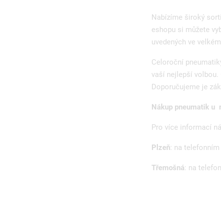
Nabízíme široký sor
eshopu si můžete vyb
uvedených ve velkém 
Celoroční pneumatik
vaší nejlepší volbou
Doporučujeme je zá
Nákup pneumatik u n
Pro více informací n
Plzeň
: na telefonním
Třemošná
: na telefo