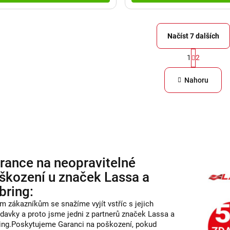
Načíst 7 dalších
S
1
2
O
t
v
r
Nahoru
á
l
n
á
k
d
o
a
v
c
á
rance na neopravitelné
í
n
škození u značek Lassa a
í
p
bring:
r
m zákazníkům se snažíme vyjít vstříc s jejich
v
davky a proto jsme jedni z partnerů značek Lassa a
k
ing.Poskytujeme Garanci na poškození, pokud