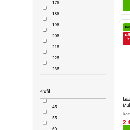
175
185
195
Do
Nák
205
le
215
225
235
Profil
Las
Mul
45
Dost
55
2 
60