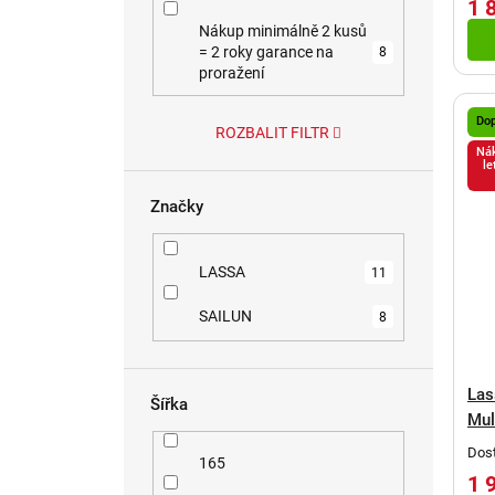
l
ů
1 
t
Nákup minimálně 2 kusů
ů
= 2 roky garance na
8
proražení
Do
ROZBALIT FILTR
Nák
le
Značky
LASSA
11
SAILUN
8
Las
Šířka
Mul
Dost
165
1 