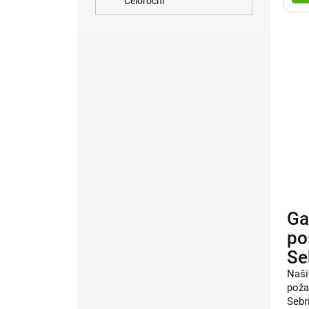
Celoroční
Ga
po
Se
Naši
poža
Sebr