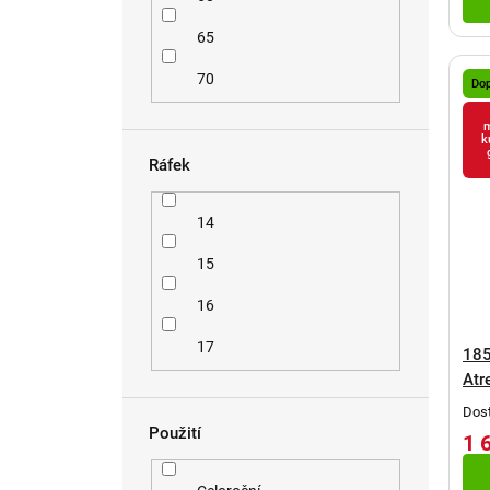
65
70
Do
m
k
Ráfek
14
15
16
17
185
Atr
Dost
Použití
1 