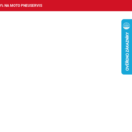
0% NA MOTO PNEUSERVIS
Nákupní
košík
příslušenství
Pneuservis
Bazar
Auto dopl