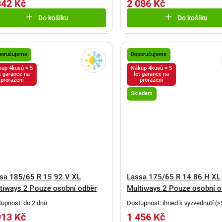
842 Kč
2 086 Kč
Do košíku
Do košíku
poručujeme
Doporučujeme
up 4kusů = 5
Nákup 4kusů = 5
t garance na
let garance na
proražení
proražení
Skladem
sa 185/65 R 15 92 V XL
Lassa 175/65 R 14 86 H XL
tiways 2 Pouze osobní odběr
Multiways 2 Pouze osobní o
upnost: do 2 dnů
Dostupnost: ihned k vyzvednutí
(
>
913 Kč
1 456 Kč