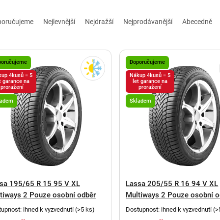
poručujeme
Nejlevnější
Nejdražší
Nejprodávanější
Abecedně
poručujeme
Doporučujeme
up 4kusů = 5
Nákup 4kusů = 5
t garance na
let garance na
proražení
proražení
ladem
Skladem
sa 195/65 R 15 95 V XL
Lassa 205/55 R 16 94 V XL
tiways 2 Pouze osobní odběr
Multiways 2 Pouze osobní o
upnost: ihned k vyzvednutí
(
>5 ks
)
Dostupnost: ihned k vyzvednutí
(
>