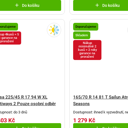
Do košíku
Do košíku
poručujeme
Doporučujeme
up 4kusů = 5
Skladem
t garance na
proražení
Nákup
minimálně 2
kusů = 2 roky
garance na
proražení
sa 225/45 R 17 94 W XL
165/70 R 14 81 T Sailun At
tiways 2 Pouze osobní odběr
Seasons
upnost: do 3 dnů
Dostupnost: ihned k vyzvednutí, n
odeslání
(
4 ks
)
403 Kč
1 279 Kč