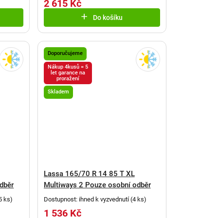
2 615 Kč
Do košíku
Doporučujeme
Nákup 4kusů = 5
let garance na
proražení
Skladem
Lassa 165/70 R 14 85 T XL
dběr
Multiways 2 Pouze osobní odběr
5 ks
)
Dostupnost: ihned k vyzvednutí
(
4 ks
)
1 536 Kč