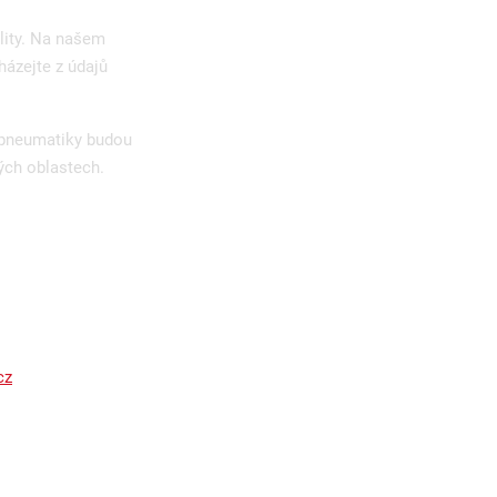
lity. Na našem
házejte z údajů
 pneumatiky budou
ých oblastech.
cz