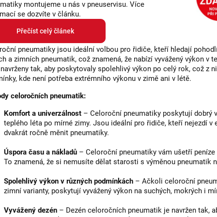
y
matiky montujeme u nás v pneuservisu. Více
rmací se dozvíte v článku.
v
ý
Přečíst celý článek
p
roční pneumatiky jsou ideální volbou pro řidiče, kteří hledají pohod
i
ích a zimních pneumatik, což znamená, že nabízí vyvážený výkon v t
 navrženy tak, aby poskytovaly spolehlivý výkon po celý rok, což z n
s
ínky, kde není potřeba extrémního výkonu v zimě ani v létě.
u
dy celoročních pneumatik:
Komfort a univerzálnost
– Celoroční pneumatiky poskytují dobrý 
teplého léta po mírné zimy. Jsou ideální pro řidiče, kteří nejezdí
dvakrát ročně měnit pneumatiky.
Úspora času a nákladů
– Celoroční pneumatiky vám ušetří peníze i
To znamená, že si nemusíte dělat starosti s výměnou pneumatik 
Spolehlivý výkon v různých podmínkách
– Ačkoli celoroční pneuma
zimní varianty, poskytují vyvážený výkon na suchých, mokrých i mí
Vyvážený dezén
– Dezén celoročních pneumatik je navržen tak, ab