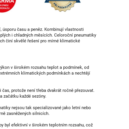
lí, úsporu času a peněz. Kombinují vlastnosti
eplých i chladných měsících. Celoroční pneumatiky
ich činí skvělé řešení pro mírné klimatické
výkon v širokém rozsahu teplot a podmínek, od
 v extrémních klimatických podmínkách a nechtějí
 čas, protože není třeba dvakrát ročně přezouvat.
na začátku každé sezóny.
tiky nejsou tak specializované jako letní nebo
rně zasněžených silnicích.
y byl efektivní v širokém teplotním rozsahu, což