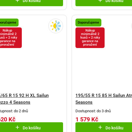
Do košíku
Do košíku
poručujeme
Doporučujeme
Nákup
Nákup
inimálně 2
minimálně 2
usů = 2 roky
kusů = 2 roky
garance na
garance na
proražení
proražení
/65 R 15 92 H XL Sailun
195/55 R 15 85 H Sailun At
ezzo 4 Seasons
Seasons
upnost: do 2 dnů
Dostupnost: do 3 dnů
620 Kč
1 579 Kč
Do košíku
Do košíku