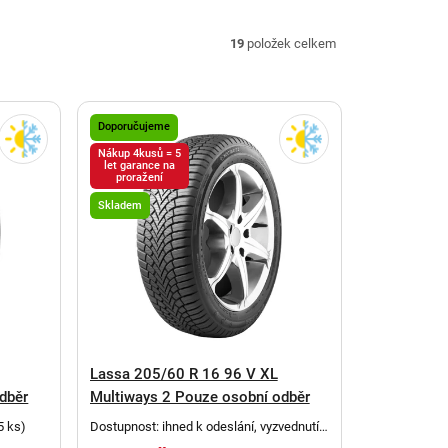
19
položek celkem
Doporučujeme
Nákup 4kusů = 5
let garance na
proražení
Skladem
Lassa 205/60 R 16 96 V XL
dběr
Multiways 2 Pouze osobní odběr
5 ks
)
Dostupnost: ihned k odeslání, vyzvednutí
po telefonickém potvrzení
(
4 ks
)