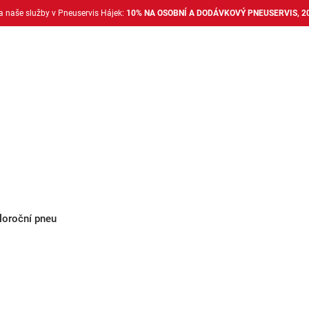
na naše služby v Pneuservis Hájek:
10% NA OSOBNÍ A DODÁVKOVÝ PNEUSERVIS, 2
Dodávkové pneu
Nákladní pneu
Alu disky + 
loroční pneu
Osobní celoroční pneu