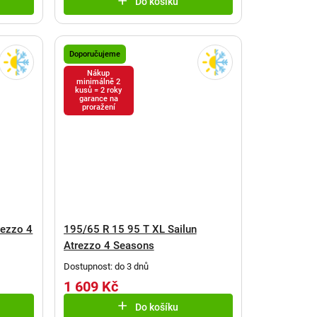
Do košíku
Doporučujeme
Nákup
minimálně 2
kusů = 2 roky
garance na
proražení
rezzo 4
195/65 R 15 95 T XL Sailun
Atrezzo 4 Seasons
Dostupnost: do 3 dnů
1 609 Kč
Do košíku