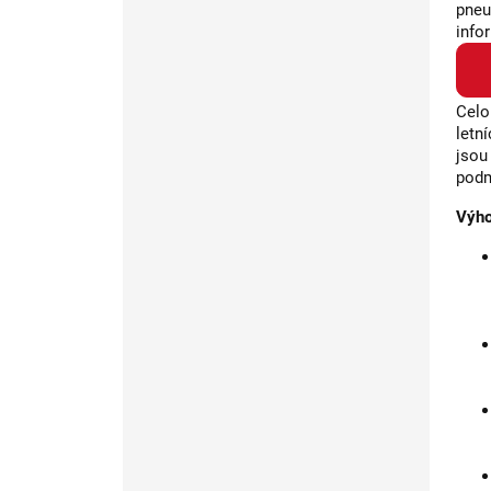
pneu
info
Celo
letn
jsou
podm
Výho