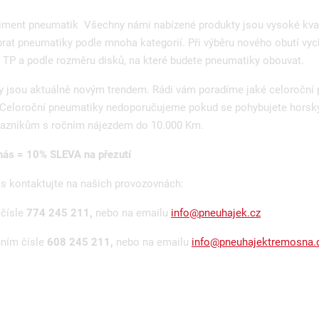
timent pneumatik Všechny námi nabízené produkty jsou vysoké kva
rat pneumatiky podle mnoha kategorií. Při výběru nového obutí vyc
TP a podle rozměru disků, na které budete pneumatiky obouvat.
y jsou aktuálně novým trendem. Rádi vám poradíme jaké celoroční
. Celoroční pneumatiky nedoporučujeme pokud se pohybujete horsk
kazníkům s ročním nájezdem do 10.000 Km.
ás = 10% SLEVA na přezutí
ás kontaktujte na našich provozovnách:
 čísle
774 245 211,
nebo na emailu
info@pneuhajek.cz
nním čísle
608 245 211,
nebo na emailu
info@pneuhajektremosna.