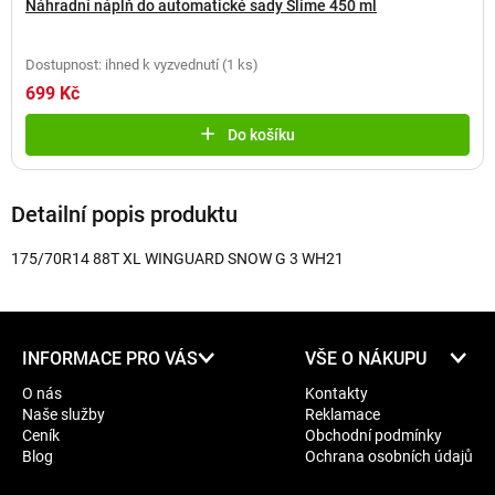
Náhradní náplň do automatické sady Slime 450 ml
Dostupnost: ihned k vyzvednutí
(
1 ks
)
699 Kč
Do košíku
Detailní popis produktu
175/70R14 88T XL WINGUARD SNOW G 3 WH21
Z
INFORMACE PRO VÁS
VŠE O NÁKUPU
á
O nás
Kontakty
p
Naše služby
Reklamace
a
Ceník
Obchodní podmínky
t
Blog
Ochrana osobních údajů
í