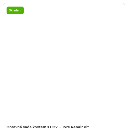
Skladem
Opravná sada knotem s CO2 – Tyre Repair Kit