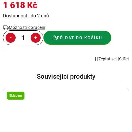
1 618 Kč
Měrná
Dostupnost : do 2 dnů
cena:
Možnosti doručení
PŘIDAT DO KOŠÍKU
Zeptat se
Sdílet
Související produkty
Skladem