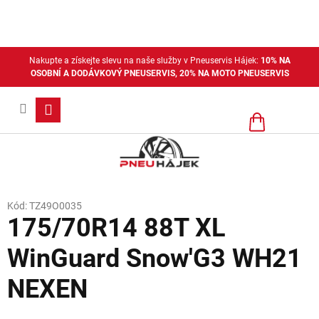
Přejít
na
obsah
Nakupte a získejte slevu na naše služby v Pneuservis Hájek:
10% NA
OSOBNÍ A DODÁVKOVÝ PNEUSERVIS, 20% NA MOTO PNEUSERVIS
Nákupní
košík
Kód:
TZ49O0035
175/70R14 88T XL
WinGuard Snow'G3 WH21
NEXEN