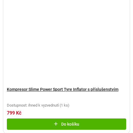
Kompresor Slime Power Sport Tyre Inflator s příslušenstvím
Dostupnost: ihned k vyzvednutí
(
1 ks
)
799 Kč
Do košíku