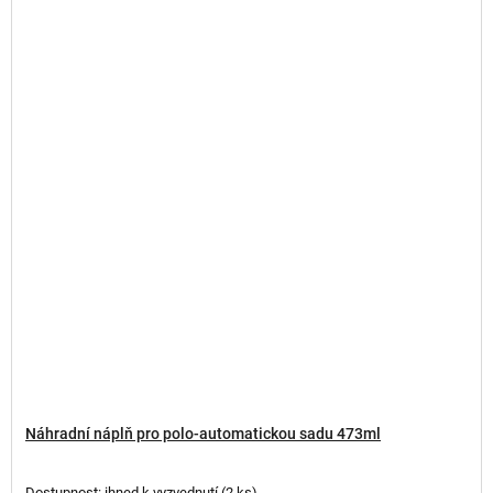
Náhradní náplň pro polo-automatickou sadu 473ml
Dostupnost: ihned k vyzvednutí
(
2 ks
)