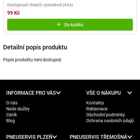
Dostupnost: ihned k vyzvednutí
(
4 ks
)
99 Kč
Do košíku
Detailní popis produktu
Popis produktu není dostupný
Z
INFORMACE PRO VÁS
VŠE O NÁKUPU
á
O nás
Kontakty
p
Naše služby
Reklamace
a
Ceník
Obchodní podmínky
t
Blog
Ochrana osobních údajů
í
PNEUSERVIS PLZEŇ
PNEUSERVIS TŘEMOŠNÁ