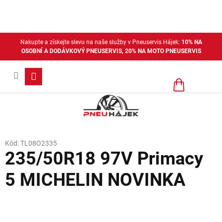
Přejít
na
obsah
Nakupte a získejte slevu na naše služby v Pneuservis Hájek:
10% NA
OSOBNÍ A DODÁVKOVÝ PNEUSERVIS, 20% NA MOTO PNEUSERVIS
Nákupní
košík
Kód:
TL08O2335
235/50R18 97V Primacy
5 MICHELIN NOVINKA