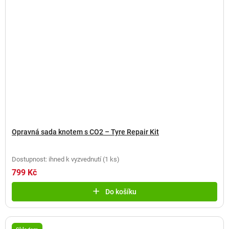
Opravná sada knotem s CO2 – Tyre Repair Kit
Dostupnost: ihned k vyzvednutí
(
1 ks
)
799 Kč
Do košíku