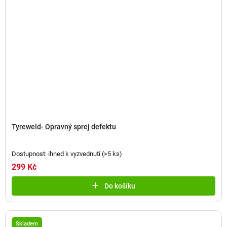
Tyreweld- Opravný sprej defektu
Dostupnost: ihned k vyzvednutí
(
>5 ks
)
299 Kč
Do košíku
Skladem