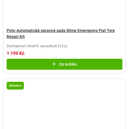
Polo-Automatická opravná sada Slime Emergency Flat Tyre
Repair Kit
Dostupnost: ihned k vyzvednutí
(
3 ks
)
1 199 Kč
Do košíku
Skladem