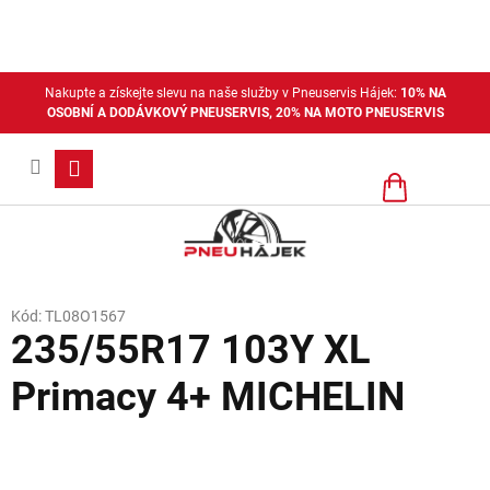
Přejít
na
obsah
Nakupte a získejte slevu na naše služby v Pneuservis Hájek:
10% NA
OSOBNÍ A DODÁVKOVÝ PNEUSERVIS, 20% NA MOTO PNEUSERVIS
Nákupní
košík
Kód:
TL08O1567
235/55R17 103Y XL
Primacy 4+ MICHELIN