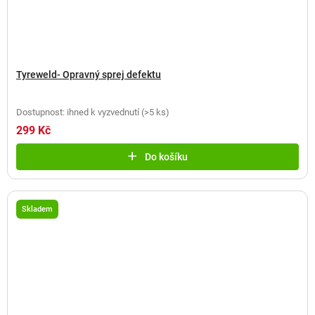
Tyreweld- Opravný sprej defektu
Dostupnost: ihned k vyzvednutí
(
>5 ks
)
299 Kč
Do košíku
Skladem