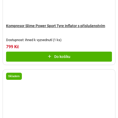
Kompresor Slime Power Sport Tyre Inflator s příslušenstvím
Dostupnost: ihned k vyzvednutí
(
1 ks
)
799 Kč
Do košíku
Skladem