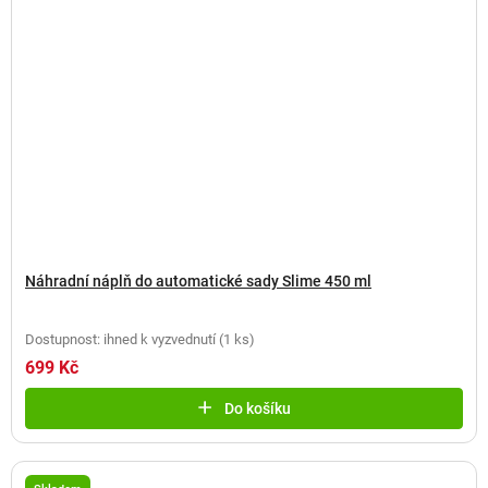
Náhradní náplň do automatické sady Slime 450 ml
Dostupnost: ihned k vyzvednutí
(
1 ks
)
699 Kč
Do košíku