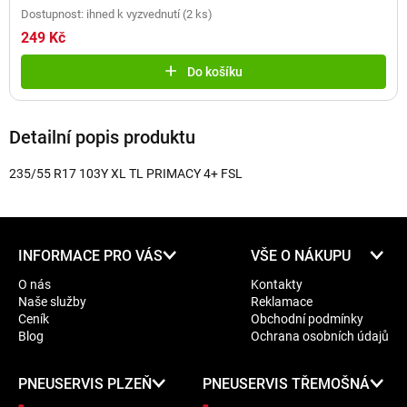
Dostupnost: ihned k vyzvednutí
(
2 ks
)
249 Kč
Do košíku
Detailní popis produktu
235/55 R17 103Y XL TL PRIMACY 4+ FSL
Z
INFORMACE PRO VÁS
VŠE O NÁKUPU
á
O nás
Kontakty
p
Naše služby
Reklamace
a
Ceník
Obchodní podmínky
t
Blog
Ochrana osobních údajů
í
PNEUSERVIS PLZEŇ
PNEUSERVIS TŘEMOŠNÁ