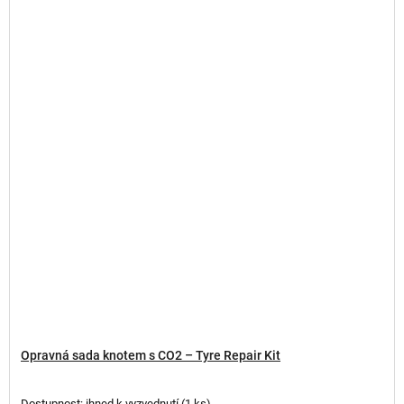
Opravná sada knotem s CO2 – Tyre Repair Kit
Dostupnost: ihned k vyzvednutí
(
1 ks
)