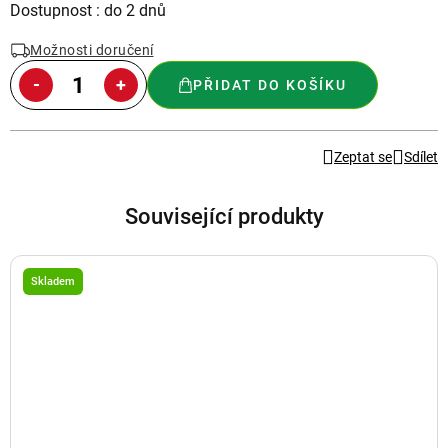
Měrná
Dostupnost : do 2 dnů
cena:
Možnosti doručení
PŘIDAT DO KOŠÍKU
Zeptat se
Sdílet
Související produkty
Skladem