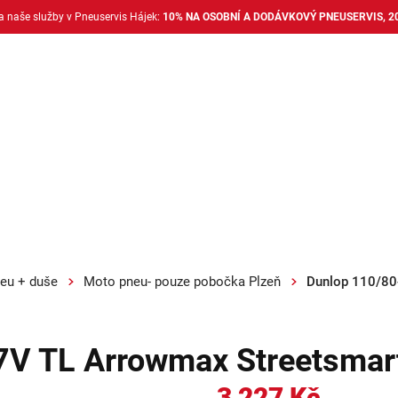
na naše služby v Pneuservis Hájek:
10% NA OSOBNÍ A DODÁVKOVÝ PNEUSERVIS, 2
Dodávkové pneu
Nákladní pneu
Alu disky + 
eu + duše
Moto pneu- pouze pobočka Plzeň
Dunlop 110/80
7V TL Arrowmax Streetsmar
3 227 Kč