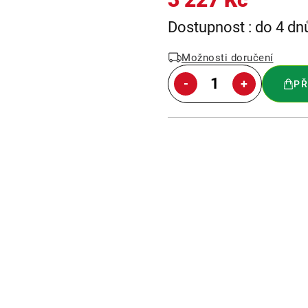
Měrná
Dostupnost : do 4 dn
cena:
Možnosti doručení
PŘ