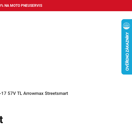
0% NA MOTO PNEUSERVIS
Nákupní
košík
příslušenství
Pneuservis
Bazar
Auto dopl
-17 57V TL Arrowmax Streetsmart
t