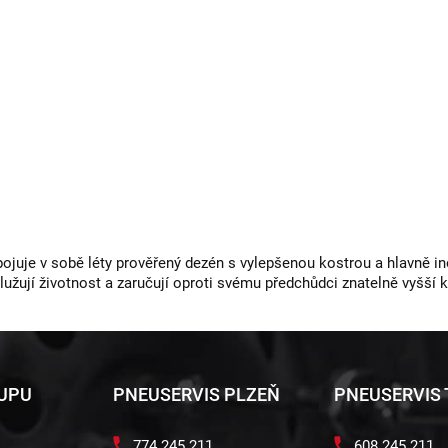
juje v sobě léty prověřený dezén s vylepšenou kostrou a hlavně ino
dlužují životnost a zaručují oproti svému předchůdci znatelně vyšší 
KUPU
PNEUSERVIS PLZEŇ
PNEUSERVIS
774 245 211
608 245 211