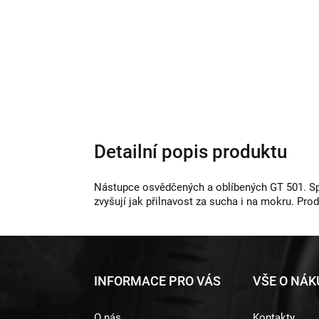
Detailní popis produktu
Nástupce osvědčených a oblíbených GT 501. Spo
zvyšují jak přilnavost za sucha i na mokru. Pro
Z
INFORMACE PRO VÁS
VŠE O NÁ
á
O nás
Kontakty