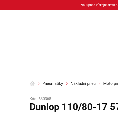
Přejít
Nakupte a získejte slevu 
na
obsah
Osobní pneu
Moto pneu + duše
Pneumatiky
Nákladní pneu
Moto pn
Domů
Kód:
630368
Dunlop 110/80-17 5