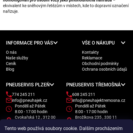
homologován pro osobní vozy jako plnohodnotná náhrada
–
ekvivalent ke sněhovým řetězům v místech, kde to dopravní označení
nařizuje.
Z
INFORMACE PRO VÁS
VŠE O NÁKUPU
á
O nás
Kontakty
p
Naše služby
Reklamace
a
Ceník
Obchodní podmínky
t
Blog
Ochrana osobních údajů
í
PNEUSERVIS PLZEŇ
PNEUSERVIS TŘEMOŠNÁ
774 245 211
608 245 211
info@pneuhajek.cz
info@pneuhajektremosna.cz
Pondělí až Pátek
Pondělí až Pátek
8:00 - 17:00 hodin
8:00 - 17:00 hodin
Cvokařská 12 , 312 00
Brožíkova 235 , 330 11
Plzeň
Třemošná
Tento web používá soubory cookie. Dalším procházením