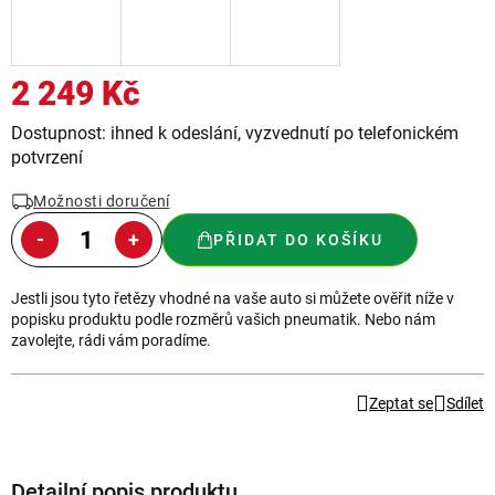
2 249 Kč
Měrná
Dostupnost: ihned k odeslání, vyzvednutí po telefonickém
cena:
potvrzení
Možnosti doručení
PŘIDAT DO KOŠÍKU
Jestli jsou tyto řetězy vhodné na vaše auto si můžete ověřit níže v
popisku produktu podle rozměrů vašich pneumatik. Nebo nám
zavolejte, rádi vám poradíme.
Zeptat se
Sdílet
Detailní popis produktu