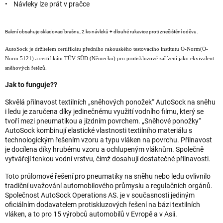
• Návleky lze prát v pračce
Balení obsahuje skladovací brašnu, 2 ks návleků + dlouhé rukavice proti znečištění oděvu.
AutoSock je držitelem certifikátu předního rakouského testovacího institutu Ö-Norm(Ö-
Norm 5121) a certifikátu TÜV SÜD (Německo) pro protiskluzové zařízení jako ekvivalent
sněhových řetězů.
Jak to funguje??
Skvělá přilnavost textilních „sněhových ponožek“ AutoSock na sněhu
i ledu je zaručena díky jedinečnému využití vodního filmu, který se
tvoří mezi pneumatikou a jízdním povrchem. „Sněhové ponožky“
AutoSock kombinují elastické vlastnosti textilního materiálu s
technologickým řešením vzoru a typu vláken na povrchu. Přilnavost
je docílena díky hrubému vzoru a ochlupeným vláknům. Společně
vytvářejí tenkou vodní vrstvu, čímž dosahují dostatečné přilnavosti.
Toto průlomové řešení pro pneumatiky na sněhu nebo ledu ovlivnilo
tradiční uvažování automobilového průmyslu a regulačních orgánů.
Společnost AutoSock Operations AS. je v současnosti jediným
oficiálním dodavatelem protiskluzových řešení na bázi textilních
vláken, a to pro 15 výrobců automobilů v Evropě a v Asii.