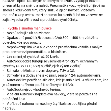
nasazení oproti klasickým sněhovým řetězům. Zvyšují přilnavost
pneumatiky na sněhu a náledí. Pneumatika vozu vytváří při jízdě na
sněhu a ledu vodní film, který snižuje její přilnavost. Vložením
materiálu GripTech® mezi pneumatiku a sníh či led na vozovce se
zajistí vysoká přilnavost s protiskluzovými účinky.
•
Rychlá a snadná manipulace.
• Nezpůsobují hluk ani vibrace.
• Opakované použití (životnost běžně 300 – 400 km; záleží na
povrchu, kde jsou použity).
• Nepoškozuje litá kola a je vhodná pro všechna vozidla s malým
prostorem mezi pneumatikou a blatníkem.
• Lze s nimi jet rychlostí až 50 km/h.
• AutoSock dobře fungují se všemi elektronickými ochrannými
systémy (ABS, ESP, ASR) a ještě jejich výkon zvyšují.
• Schváleno Ministerstvem dopravy, TÜV a GS.
• Schválené a dodávané jako příslušenství 12-ti automobilkami.
• AutoSock lze použít na silnicích, kde je sníh a led. A všude tam, kde
je zákonem nařízeno použití sněhových řetězů.
• AutoSock nejsou vhodné do terénu.
• V balení AutoSock najdete dva návleky, které se používají na
poháněná kola.
• V případě náhonu na všechny čtyři kola se použijí na přední
nápravu.