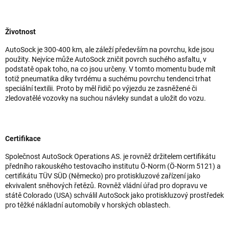
Životnost
AutoSock je 300-400 km, ale záleží především na povrchu, kde jsou
použity. Nejvíce může AutoSock zničit povrch suchého asfaltu, v
podstatě opak toho, na co jsou určeny. V tomto momentu bude mít
totiž pneumatika díky tvrdému a suchému povrchu tendenci trhat
speciální textilii. Proto by měl řidič po výjezdu ze zasněžené či
zledovatělé vozovky na suchou návleky sundat a uložit do vozu.
Certifikace
Společnost AutoSock Operations AS. je rovněž držitelem certifikátu
předního rakouského testovacího institutu Ö-Norm (Ö-Norm 5121) a
certifikátu TÜV SÜD (Německo) pro protiskluzové zařízení jako
ekvivalent sněhových řetězů. Rovněž vládní úřad pro dopravu ve
státě Colorado (USA) schválil AutoSock jako protiskluzový prostředek
pro těžké nákladní automobily v horských oblastech.