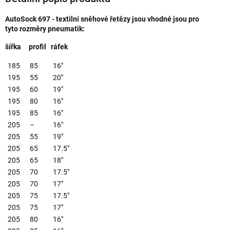
AutoSock 697 - textilní sněhové řetězy jsou vhodné jsou pro
tyto rozměry pneumatik:
šířka profil ráfek
185
85
16"
195
55
20"
195
60
19"
195
80
16"
195
85
16"
205
–
16"
205
55
19"
205
65
17.5"
205
65
18"
205
70
17.5"
205
70
17"
205
75
17.5"
205
75
17"
205
80
16"