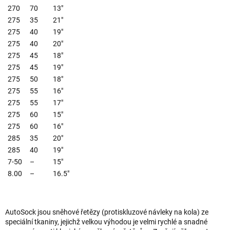
270
70
13"
275
35
21"
275
40
19"
275
40
20"
275
45
18"
275
45
19"
275
50
18"
275
55
16"
275
55
17"
275
60
15"
275
60
16"
285
35
20"
285
40
19"
7-50
–
15"
8.00
–
16.5"
AutoSock jsou sněhové řetězy (protiskluzové návleky na kola) ze
speciální tkaniny, jejichž velkou výhodou je velmi rychlé a snadné