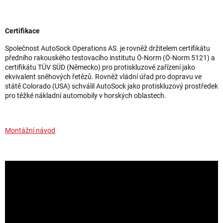
Certifikace
Společnost AutoSock Operations AS. je rovněž držitelem certifikátu
předního rakouského testovacího institutu Ö-Norm (Ö-Norm 5121) a
certifikátu TÜV SÜD (Německo) pro protiskluzové zařízení jako
ekvivalent sněhových řetězů. Rovněž vládní úřad pro dopravu ve
státě Colorado (USA) schválil AutoSock jako protiskluzový prostředek
pro těžké nákladní automobily v horských oblastech.
Montážní návod