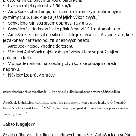
prostorem mezi pneumatikou a blatníkem.
• Lze s nimi jet rychlostí až 50 km/h.
• AutoSock dobře fungují se všemi elektronickými ochrannými
systémy (ABS, ESP, ASR) a ještě jejich výkon zvyšují.
• Schváleno Ministerstvem dopravy, TÜV a GS.
• Schválené a dodávané jako příslušenství 12-ti automobilkami.
• AutoSock lze použít na silnicích, kde je sníh a led. A všude tam, kde
je zákonem nařízeno použití sněhových řetězů.
• AutoSock nejsou vhodné do terénu.
• V balení AutoSock najdete dva návleky, které se používají na
poháněná kola.
• V případě náhonu na všechny čtyři kola se použijí na přední
nápravu.
• Návleky lze prát v pračce
Balení obsahuje skladovací brašnu, 2 ks návleků + dlouhé rukavice proti znečištění oděvu.
AutoSock je držitelem certifikátu předního rakouského testovacího institutu Ö-Norm(Ö-
Norm 5121) a certifikátu TÜV SÜD (Německo) pro protiskluzové zařízení jako ekvivalent
sněhových řetězů.
Jak to funguje??
Skvělá přilnavost textilních „sněhových ponožek“ AutoSock na sněhu