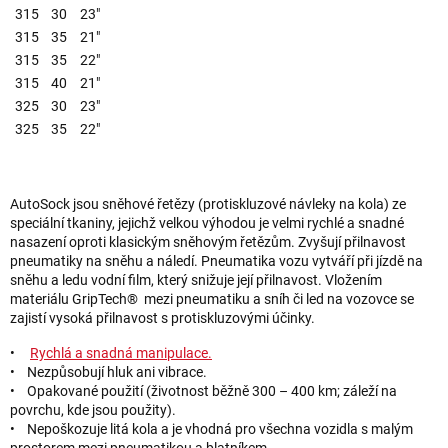
315
30
23"
315
35
21"
315
35
22"
315
40
21"
325
30
23"
325
35
22"
AutoSock jsou sněhové řetězy (protiskluzové návleky na kola) ze
speciální tkaniny, jejichž velkou výhodou je velmi rychlé a snadné
nasazení oproti klasickým sněhovým řetězům. Zvyšují přilnavost
pneumatiky na sněhu a náledí. Pneumatika vozu vytváří při jízdě na
sněhu a ledu vodní film, který snižuje její přilnavost. Vložením
materiálu GripTech® mezi pneumatiku a sníh či led na vozovce se
zajistí vysoká přilnavost s protiskluzovými účinky.
•
Rychlá a snadná manipulace.
• Nezpůsobují hluk ani vibrace.
• Opakované použití (životnost běžně 300 – 400 km; záleží na
povrchu, kde jsou použity).
• Nepoškozuje litá kola a je vhodná pro všechna vozidla s malým