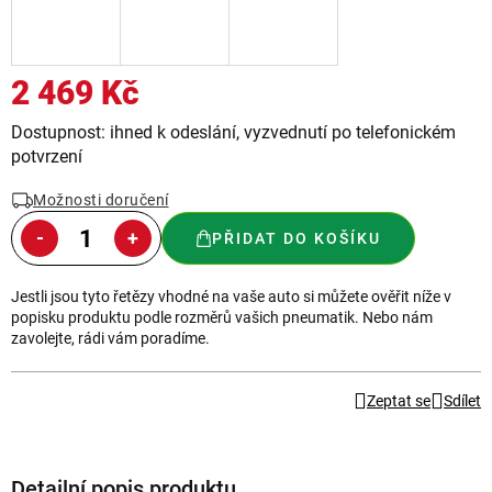
2 469 Kč
Měrná
Dostupnost: ihned k odeslání, vyzvednutí po telefonickém
cena:
potvrzení
Možnosti doručení
PŘIDAT DO KOŠÍKU
Jestli jsou tyto řetězy vhodné na vaše auto si můžete ověřit níže v
popisku produktu podle rozměrů vašich pneumatik. Nebo nám
zavolejte, rádi vám poradíme.
Zeptat se
Sdílet
Detailní popis produktu