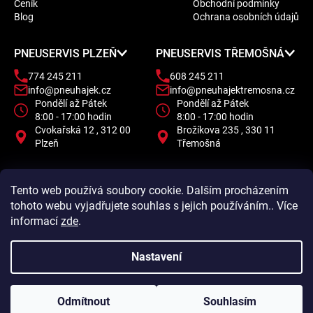
Ceník
Obchodní podmínky
t
Blog
Ochrana osobních údajů
í
PNEUSERVIS PLZEŇ
PNEUSERVIS TŘEMOŠNÁ
774 245 211
608 245 211
info@pneuhajek.cz
info@pneuhajektremosna.cz
Pondělí až Pátek
Pondělí až Pátek
8:00 - 17:00 hodin
8:00 - 17:00 hodin
Cvokařská 12 , 312 00
Brožíkova 235 , 330 11
Plzeň
Třemošná
Tento web používá soubory cookie. Dalším procházením
tohoto webu vyjadřujete souhlas s jejich používáním.. Více
informací
zde
.
Nastavení
Odmítnout
Souhlasím
Vytvořil Shoptet