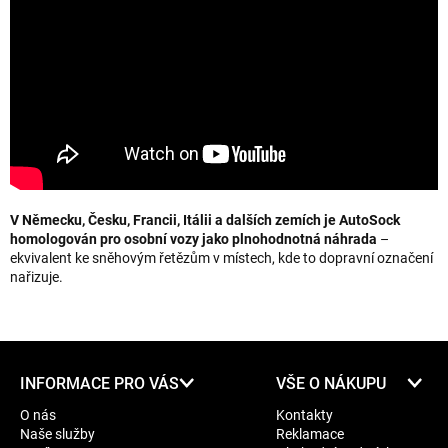
V Německu, Česku, Francii, Itálii a dalších zemích je AutoSock
homologován pro osobní vozy jako plnohodnotná náhrada
–
ekvivalent ke sněhovým řetězům v místech, kde to dopravní označení
nařizuje.
Z
INFORMACE PRO VÁS
VŠE O NÁKUPU
á
O nás
Kontakty
p
Naše služby
Reklamace
a