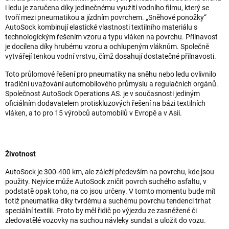
i ledu je zaručena díky jedinečnému využití vodního filmu, který se
tvoří mezi pneumatikou a jízdním povrchem. „Sněhové ponožky“
AutoSock kombinují elastické vlastnosti textilního materiálu s
technologickým řešením vzoru a typu vláken na povrchu. Přilnavost
je docílena díky hrubému vzoru a ochlupeným vláknům. Společně
vytvářejí tenkou vodní vrstvu, čímž dosahují dostatečné přilnavosti.
Toto průlomové řešení pro pneumatiky na sněhu nebo ledu ovlivnilo
tradiční uvažování automobilového průmyslu a regulačních orgánů.
Společnost AutoSock Operations AS. je v současnosti jediným
oficiálním dodavatelem protiskluzových řešení na bázi textilních
vláken, a to pro 15 výrobců automobilů v Evropě a v Asii.
Životnost
AutoSock je 300-400 km, ale záleží především na povrchu, kde jsou
použity. Nejvíce může AutoSock zničit povrch suchého asfaltu, v
podstatě opak toho, na co jsou určeny. V tomto momentu bude mít
totiž pneumatika díky tvrdému a suchému povrchu tendenci trhat
speciální textilii. Proto by měl řidič po výjezdu ze zasněžené či
zledovatělé vozovky na suchou návleky sundat a uložit do vozu.