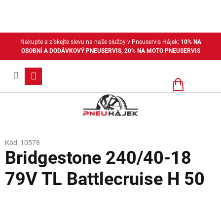
Přejít
na
obsah
Nakupte a získejte slevu na naše služby v Pneuservis Hájek:
10% NA
OSOBNÍ A DODÁVKOVÝ PNEUSERVIS, 20% NA MOTO PNEUSERVIS
Nákupní
košík
Kód:
10578
Bridgestone 240/40-18
79V TL Battlecruise H 50