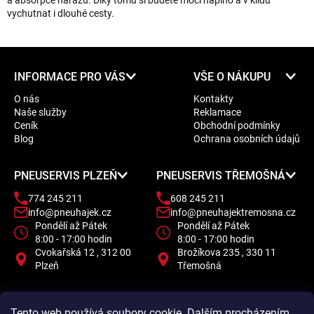
a absorpce nárazů. Díky tomu si budete moci naplno a v klidu
vychutnat i dlouhé cesty.
Z
INFORMACE PRO VÁS
VŠE O NÁKUPU
á
O nás
Kontakty
p
Naše služby
Reklamace
a
Ceník
Obchodní podmínky
t
Blog
Ochrana osobních údajů
í
PNEUSERVIS PLZEŇ
PNEUSERVIS TŘEMOŠNÁ
774 245 211
608 245 211
info@pneuhajek.cz
info@pneuhajektremosna.cz
Pondělí až Pátek
Pondělí až Pátek
8:00 - 17:00 hodin
8:00 - 17:00 hodin
Cvokařská 12 , 312 00
Brožíkova 235 , 330 11
Plzeň
Třemošná
Tento web používá soubory cookie. Dalším procházením