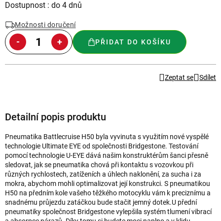
Měrná
Dostupnost : do 4 dnů
cena:
Možnosti doručení
PŘIDAT DO KOŠÍKU
Zeptat se
Sdílet
Detailní popis produktu
Pneumatika Battlecruise H50 byla vyvinuta s využitím nové vyspělé
technologie Ultimate EYE od společnosti Bridgestone. Testování
pomocí technologie U-EYE dává našim konstruktérům šanci přesně
sledovat, jak se pneumatika chová při kontaktu s vozovkou při
různých rychlostech, zatíženích a úhlech naklonění, za sucha i za
mokra, abychom mohli optimalizovat její konstrukci. S pneumatikou
H50 na předním kole vašeho těžkého motocyklu vám k preciznímu a
snadnému průjezdu zatáčkou bude stačit jemný dotek.U přední
pneumatiky společnost Bridgestone vylepšila systém tlumení vibrací