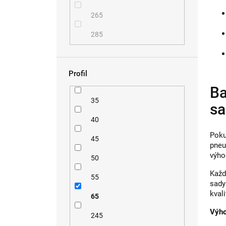
265
285
Profil
Ba
35
sa
40
Poku
45
pneu
výho
50
Každ
55
sady
kvali
65
Výho
245