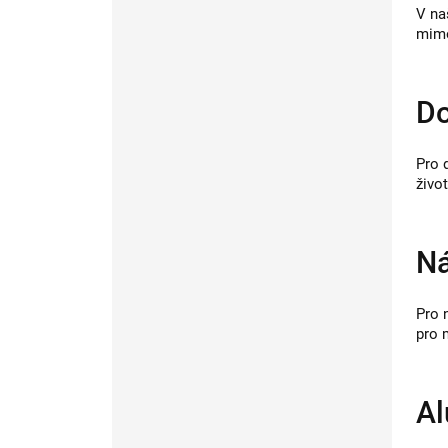
V na
mimo
Do
Pro 
živo
Ná
Pro 
pro 
Al