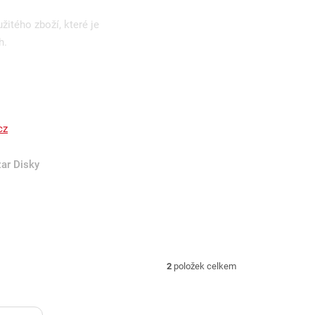
itého zboží, které je
h.
cz
ar Disky
2
položek celkem