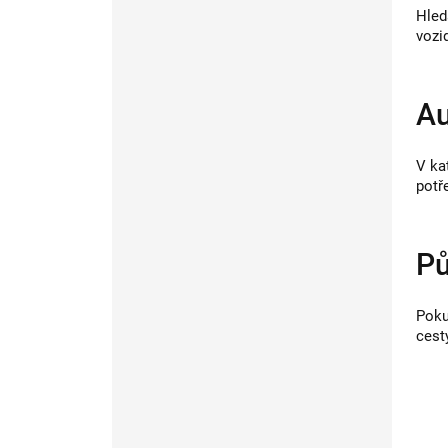
Hled
vozi
Au
V ka
potř
Pů
Poku
cesty