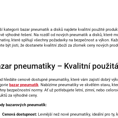
v
l
á
d
í kategorii bazar pneumatik a disků najdete kvalitní použité produkty,
a
vě výhodné řešení. Na rozdíl od nových pneumatik a disků, které mo
rnativy, které splňují všechny požadavky na bezpečnost a výkon. Kaž
c
te být jisti, že dostanete kvalitní zboží za zlomek ceny nových prod
í
p
r
zar pneumatiky – Kvalitní použitá
v
k
d hledáte cenově dostupné pneumatiky, které vám zajistí dobrý výko
gorie
bazar pneumatik
. Nabízíme pneumatiky ve skvělém stavu, kter
y
hny bezpečnostní normy. Ať už potřebujete letní, zimní, nebo celoroč
v
uktů za výhodné ceny.
ý
dy bazarových pneumatik:
p
Cenová dostupnost:
Levnější než nové pneumatiky, ideální pro ty, 
i