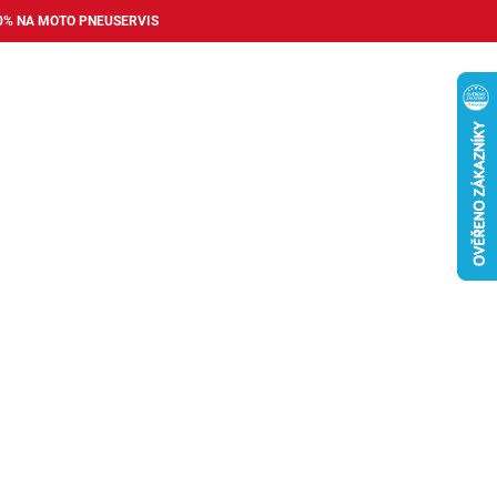
0% NA MOTO PNEUSERVIS
Nákupní
košík
příslušenství
Pneuservis
Bazar
Auto dopl