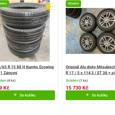
ladem
Skladem
/65 R 15 88 H Kumho Ecowing
Originál Alu disky Mitsubisc
1 Zánovní
R 17 / 5 x 114,3 / ET 38 + z
pneu Falken 215/65 R 17 9
adem
(
4 ks
)
Skladem
(
1 ks
)
Sada č.10
9 Kč
15 730 Kč
Do košíku
Do košíku
O