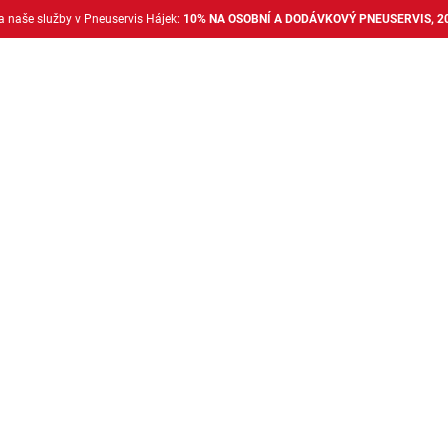
na naše služby v Pneuservis Hájek:
10% NA OSOBNÍ A DODÁVKOVÝ PNEUSERVIS, 2
Dodávkové pneu
Nákladní pneu
Alu disky + 
Bazar