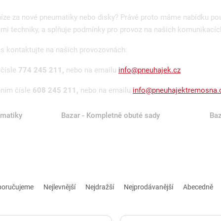
íze za nové pneumatiky nebo disky? Právě proto máme nabídku použ
mi techniky, a splňuje podmínky pro provoz na našich komunikacíc
ás kontaktujte na našich provozovnách:
 čísle
774 245 211,
nebo na emailu
info@pneuhajek.cz
nním čísle
608 245 211,
nebo na emailu
info@pneuhajektremosna.
matiky
Bazar - Kompletně obuté sady
Baz
poručujeme
Nejlevnější
Nejdražší
Nejprodávanější
Abecedně