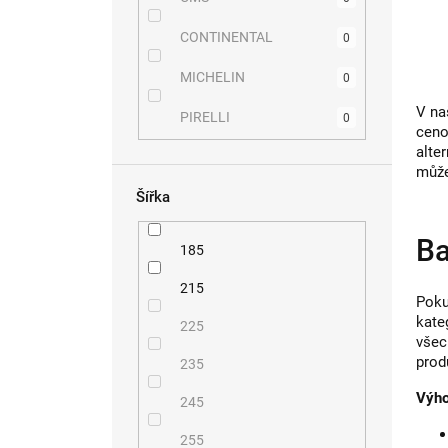
CONTINENTAL
0
MICHELIN
0
V naš
PIRELLI
0
ceno
alte
může
Šířka
Ba
185
215
Poku
kate
225
všec
prod
235
Výho
245
255