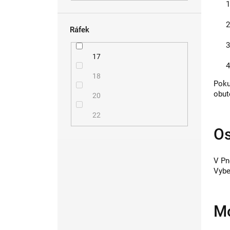
Ráfek
17
18
Poku
obut
20
22
Os
V Pn
Vybe
Mo