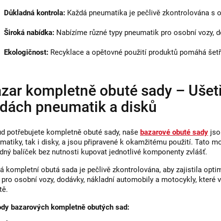
s
Důkladná kontrola:
Každá pneumatika je pečlivě zkontrolována s o
u
Široká nabídka:
Nabízíme různé typy pneumatik pro osobní vozy, d
Ekologičnost:
Recyklace a opětovné použití produktů pomáhá šetřit
zar kompletně obuté sady – Ušet
dách pneumatik a disků
d potřebujete kompletně obuté sady, naše
bazarové obuté sady
jso
matiky, tak i disky, a jsou připravené k okamžitému použití. Tato mo
dný balíček bez nutnosti kupovat jednotlivé komponenty zvlášť.
á kompletní obutá sada je pečlivě zkontrolována, aby zajistila opt
 pro osobní vozy, dodávky, nákladní automobily a motocykly, které
tě.
dy bazarových kompletně obutých sad: