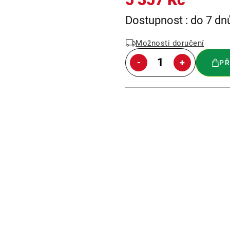
Měrná
Dostupnost : do 7 dn
cena:
Možnosti doručení
PŘ