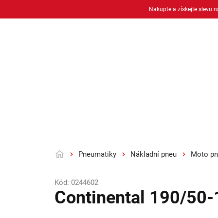
Přejít
Nakupte a získejte slevu 
na
obsah
Osobní pneu
Moto pneu + duše
Pneumatiky
Nákladní pneu
Moto pn
Domů
Kód:
0244602
Continental 190/50-