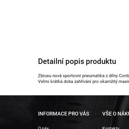
Detailní popis produktu
Zbrusu nová sportovní pneumatika z dílny Conti
Velmi krátká doba zahřívání pro okamžitý maxim
Z
INFORMACE PRO VÁS
VŠE O NÁ
á
O nás
Kontakty