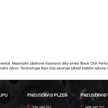
nental. Maximální záběrové vlastnosti díky směsi Black Chili Perfo
ální výkon. Technologie Rain Grip zaručuje taktéž stabilní výkony
KUPU
PNEUSERVIS PLZEŇ
PNEUSERVIS
774 245 211
608 245 211