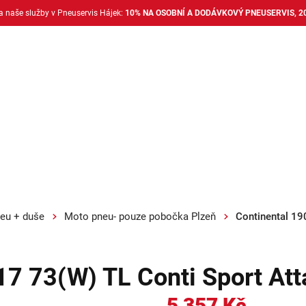
na naše služby v Pneuservis Hájek:
10% NA OSOBNÍ A DODÁVKOVÝ PNEUSERVIS, 2
Dodávkové pneu
Nákladní pneu
Alu disky + 
eu + duše
Moto pneu- pouze pobočka Plzeň
Continental 19
17 73(W) TL Conti Sport Att
5 357 Kč