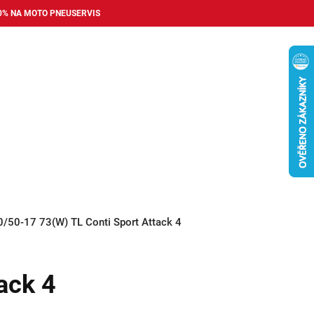
0% NA MOTO PNEUSERVIS
Nákupní
košík
příslušenství
Pneuservis
Bazar
Auto dopl
0/50-17 73(W) TL Conti Sport Attack 4
ack 4