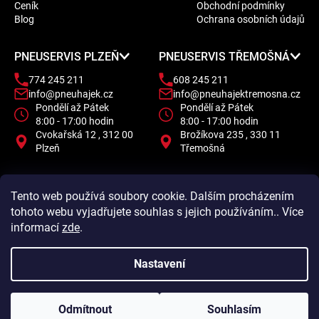
a
Ceník
Obchodní podmínky
t
Blog
Ochrana osobních údajů
í
PNEUSERVIS PLZEŇ
PNEUSERVIS TŘEMOŠNÁ
774 245 211
608 245 211
info@pneuhajek.cz
info@pneuhajektremosna.cz
Pondělí až Pátek
Pondělí až Pátek
8:00 - 17:00 hodin
8:00 - 17:00 hodin
Cvokařská 12 , 312 00
Brožíkova 235 , 330 11
Plzeň
Třemošná
Tento web používá soubory cookie. Dalším procházením
tohoto webu vyjadřujete souhlas s jejich používáním.. Více
informací
zde
.
Nastavení
Odmítnout
Souhlasím
Vytvořil Shoptet