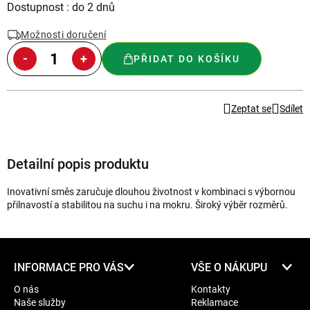
Měrná
Dostupnost : do 2 dnů
cena:
Možnosti doručení
PŘIDAT DO KOŠÍKU
Zeptat se
Sdílet
Detailní popis produktu
Inovativní směs zaručuje dlouhou životnost v kombinaci s výbornou
přilnavostí a stabilitou na suchu i na mokru. Široký výběr rozměrů.
Z
INFORMACE PRO VÁS
VŠE O NÁKUPU
á
O nás
Kontakty
p
Naše služby
Reklamace