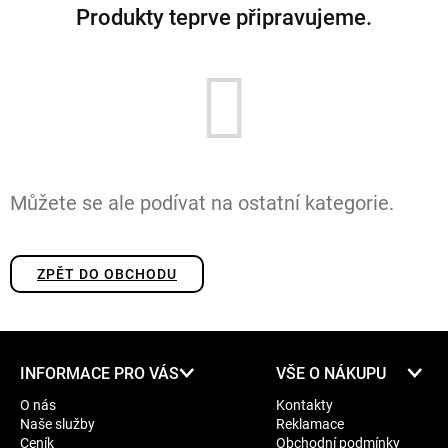
Produkty teprve připravujeme.
Můžete se ale podívat na ostatní kategorie.
ZPĚT DO OBCHODU
Z
INFORMACE PRO VÁS
VŠE O NÁKUPU
á
O nás
Kontakty
p
Naše služby
Reklamace
a
Ceník
Obchodní podmínky