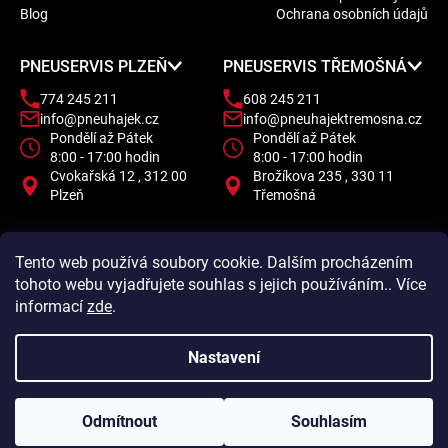
t
Blog
Ochrana osobních údajů
í
PNEUSERVIS PLZEŇ
PNEUSERVIS TŘEMOŠNÁ
774 245 211
608 245 211
info@pneuhajek.cz
info@pneuhajektremosna.cz
Pondělí až Pátek
Pondělí až Pátek
8:00 - 17:00 hodin
8:00 - 17:00 hodin
Cvokařská 12 , 312 00
Brožíkova 235 , 330 11
Plzeň
Třemošná
Tento web používá soubory cookie. Dalším procházením
tohoto webu vyjadřujete souhlas s jejich používáním.. Více
informací
zde
.
Nastavení
Odmítnout
Souhlasím
Vytvořil Shoptet
Copyright 2026
Pneu Hájek
. Všechna práva vyhrazena.