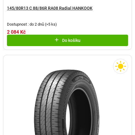
145/80R13 C 88/86R RA08 Radial HANKOOK
Dostupnost : do 2 dnů
(
>5 ks
)
2 084 Kč
Do košíku