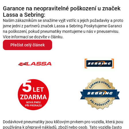
a
v
Garance na neopravitelné poškození u značek
á
c
n
Lassa a Sebring:
í
í
Našim zákazníkům se snažíme vyjít vstříc s jejich požadavky a proto
p
jsme jedni z partnerů značek Lassa a Sebring.Poskytujeme Garanci
r
na poškození, pokud pneumatiky montujeme u nás v pneuservisu.
v
Více informací se dozvíte v článku.
k
Přečíst celý článek
y
v
ý
p
i
s
u
Dodávkové pneumatiky jsou klíčovým prvkem pro vozidla, která jsou
používána k přepravě nákladů, zboží nebo osob. Tato vozidla často