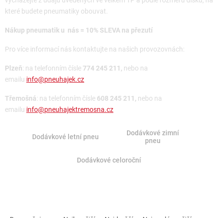
vycházejte z údajů uvedených ve velkém TP a podle rozměru disků, na
které budete pneumatiky obouvat.
Nákup pneumatik u nás = 10% SLEVA na přezutí
Pro více informací nás kontaktujte na našich provozovnách:
Plzeň
: na telefonním čísle
774 245 211,
nebo na
emailu
info@pneuhajek.cz
Třemošná
: na telefonním čísle
608 245 211,
nebo na
emailu
info@pneuhajektremosna.cz
Dodávkové zimní
Dodávkové letní pneu
pneu
Dodávkové celoroční
Ř