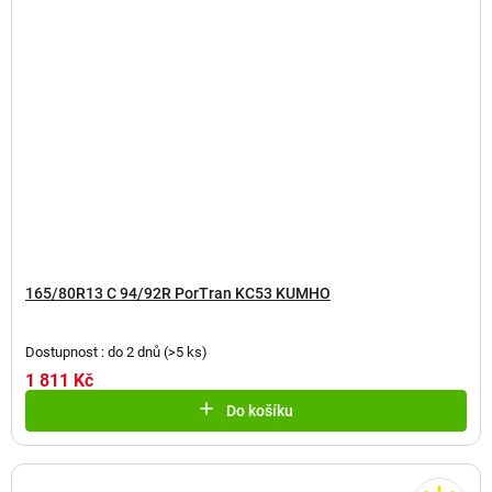
165/80R13 C 94/92R PorTran KC53 KUMHO
Dostupnost : do 2 dnů
(
>5 ks
)
1 811 Kč
Do košíku