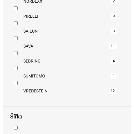
NORDEXX
2
PIRELLI
9
SAILUN
3
SAVA
11
SEBRING
4
SUMITOMO
1
VREDESTEIN
12
Šířka