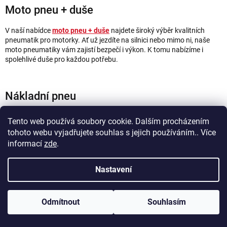
Moto pneu + duše
V naší nabídce
moto pneu + duše
najdete široký výběr kvalitních
pneumatik pro motorky. Ať už jezdíte na silnici nebo mimo ni, naše
moto pneumatiky vám zajistí bezpečí i výkon. K tomu nabízíme i
spolehlivé duše pro každou potřebu.
Nákladní pneu
Pro nákladní vozidla nabízíme
nákladní pneu
, které zvládnou i ty
Tento web používá soubory cookie. Dalším procházením
nejnáročnější podmínky. Naše pneumatiky jsou navrženy pro
tohoto webu vyjadřujete souhlas s jejich používáním.. Více
maximální odolnost a dlouhou životnost, aby vaše vozidlo mohlo
informací
zde
.
bezpečně přepravit i těžký náklad.
Nastavení
Alu disky + příslušenství
Odmítnout
Souhlasím
Hledáte kvalitní
alu disky a příslušenství
? V naší nabídce najdete
široký výběr hliníkových disků a doplňků pro vaše vozidlo. Ať už
chcete zlepšit vzhled nebo výkon, máme pro vás to pravé.