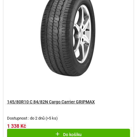
p
r
o
d
u
k
t
ů
145/80R10 C 84/82N Cargo Carrier GRIPMAX
Dostupnost : do 2 dnů
(
>5 ks
)
1 338 Kč
Do košíku