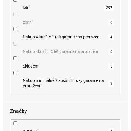
letní
297
zimní
0
Nákup 4 kusů = 1 rok garance na proražení
4
Nákup 4kusů = 5 let garance na proražení
0
Skladem
5
Nákup minimálně 2 kusů = 2 roky garance na
3
proražení
Značky
APOLLO