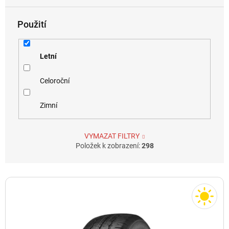
Použití
Letní
Celoroční
Zimní
VYMAZAT FILTRY
Položek k zobrazení:
298
V
ý
p
i
s