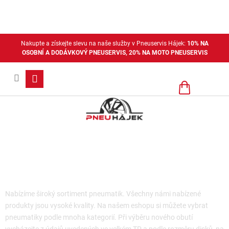
Přejít
na
obsah
Nakupte a získejte slevu na naše služby v Pneuservis Hájek:
10% NA
OSOBNÍ A DODÁVKOVÝ PNEUSERVIS, 20% NA MOTO PNEUSERVIS
Nákupní
košík
Dodávkové pneu
Nabízíme široký sortiment pneumatik. Všechny námi nabízené
produkty jsou vysoké kvality. Na našem eshopu si můžete vybrat
pneumatiky podle mnoha kategorií. Při výběru nového obutí