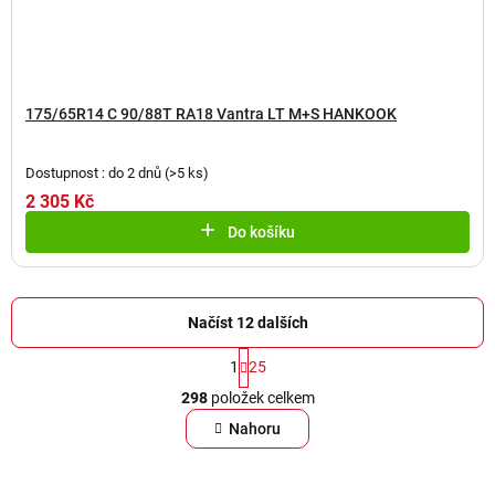
175/65R14 C 90/88T RA18 Vantra LT M+S HANKOOK
Dostupnost : do 2 dnů
(
>5 ks
)
2 305 Kč
Do košíku
Načíst 12 dalších
S
1
25
t
O
r
298
položek celkem
v
á
l
Nahoru
n
á
k
d
o