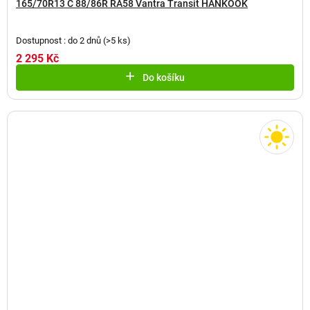
165/70R13 C 88/86R RA58 Vantra Transit HANKOOK
Dostupnost : do 2 dnů
(
>5 ks
)
2 295 Kč
Do košíku