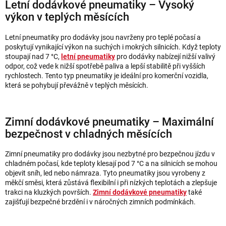
Letní dodávkové pneumatiky – Vysoký
výkon v teplých měsících
Letní pneumatiky pro dodávky jsou navrženy pro teplé počasí a
poskytují vynikající výkon na suchých i mokrých silnicích. Když teploty
stoupají nad 7 °C,
letní pneumatiky
pro dodávky nabízejí nižší valivý
odpor, což vede k nižší spotřebě paliva a lepší stabilitě při vyšších
rychlostech. Tento typ pneumatiky je ideální pro komerční vozidla,
která se pohybují převážně v teplých měsících.
Zimní dodávkové pneumatiky – Maximální
bezpečnost v chladných měsících
Zimní pneumatiky pro dodávky jsou nezbytné pro bezpečnou jízdu v
chladném počasí, kde teploty klesají pod 7 °C a na silnicích se mohou
objevit sníh, led nebo námraza. Tyto pneumatiky jsou vyrobeny z
měkčí směsi, která zůstává flexibilní i při nízkých teplotách a zlepšuje
trakci na kluzkých površích.
Zimní dodávkové pneumatiky
také
zajišťují bezpečné brzdění i v náročných zimních podmínkách.