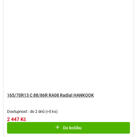
165/70R13 C 88/86R RA08 Radial HANKOOK
Dostupnost : do 2 dnů
(
>5 ks
)
2 447 Kč
Do košíku