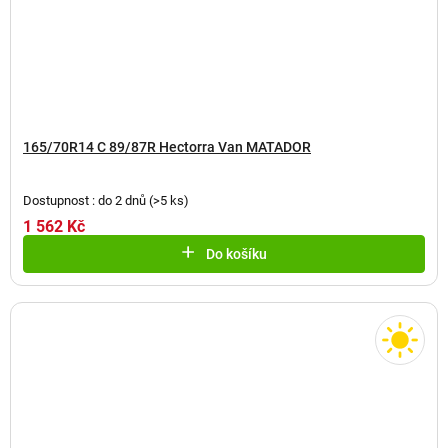
165/70R14 C 89/87R Hectorra Van MATADOR
Dostupnost : do 2 dnů
(
>5 ks
)
1 562 Kč
Do košíku