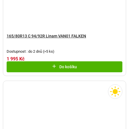
165/80R13 C 94/92R Linam VAN01 FALKEN
Dostupnost : do 2 dnů
(
>5 ks
)
1 995 Kč
Do košíku