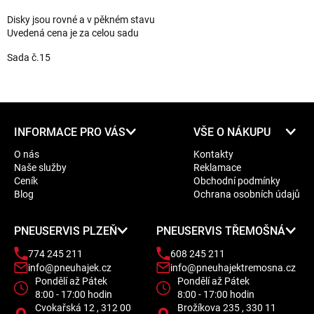
Disky jsou rovné a v pěkném stavu
Uvedená cena je za celou sadu
Sada č.15
Z
INFORMACE PRO VÁS
VŠE O NÁKUPU
á
O nás
Kontakty
p
Naše služby
Reklamace
a
Ceník
Obchodní podmínky
t
Blog
Ochrana osobních údajů
í
PNEUSERVIS PLZEŇ
PNEUSERVIS TŘEMOŠNÁ
774 245 211
608 245 211
info@pneuhajek.cz
info@pneuhajektremosna.cz
Pondělí až Pátek
Pondělí až Pátek
8:00 - 17:00 hodin
8:00 - 17:00 hodin
Cvokařská 12 , 312 00
Brožíkova 235 , 330 11