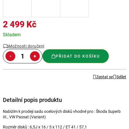
2 499 Kč
Měrná
Skladem
cena:
Možnosti doručení
PŘIDAT DO KOŠÍKU
Zeptat se
Sdílet
Detailní popis produktu
Nabízím k prodeji sadu ocelových disků vhodné pro : Škoda Superb
III., VW Passat (Variant)
Rozměr disků : 6,5J x 16 / 5 x 112 / ET 41 / 57,1