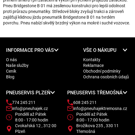
přímém směru i při zatáčení a výkon při rychlém průjezdu zatáčkou.
Pneu Bridgestone B 01 má zesílenou konstrukci pro lepší odolnost
proti průrazu pneumatiky. Středové bloky zvyšují trakci a zároveň
zajišťují klidnou jízdu pneumatik Bridgestone B 01 na tvrdém
povrchu. Pneu nabízí skvělý brzdný výkon na mokré i suché vozovce.
Z
INFORMACE PRO VÁS
VŠE O NÁKUPU
á
O nás
Kontakty
p
Naše služby
Reklamace
a
Ceník
Obchodní podmínky
t
Blog
Ochrana osobních údajů
í
PNEUSERVIS PLZEŇ
PNEUSERVIS TŘEMOŠNÁ
774 245 211
608 245 211
info@pneuhajek.cz
info@pneuhajektremosna.cz
Pondělí až Pátek
Pondělí až Pátek
8:00 - 17:00 hodin
8:00 - 17:00 hodin
Cvokařská 12 , 312 00
Brožíkova 235 , 330 11
Plzeň
Třemošná