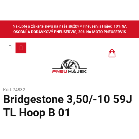
Přejít
na
obsah
Nakupte a získejte slevu na naše služby v Pneuservis Hájek:
10% NA
OSOBNÍ A DODÁVKOVÝ PNEUSERVIS, 20% NA MOTO PNEUSERVIS
Nákupní
košík
Kód:
74832
Bridgestone 3,50/-10 59J
TL Hoop B 01