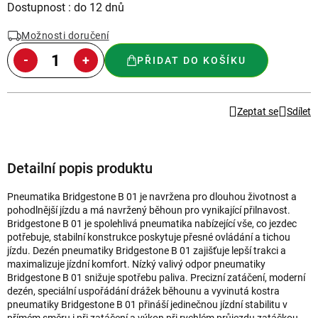
Měrná
Dostupnost : do 12 dnů
cena:
Možnosti doručení
PŘIDAT DO KOŠÍKU
Zeptat se
Sdílet
Detailní popis produktu
Pneumatika Bridgestone B 01 je navržena pro dlouhou životnost a
pohodlnější jízdu a má navržený běhoun pro vynikající přilnavost.
Bridgestone B 01 je spolehlivá pneumatika nabízející vše, co jezdec
potřebuje, stabilní konstrukce poskytuje přesné ovládání a tichou
jízdu. Dezén pneumatiky Bridgestone B 01 zajišťuje lepší trakci a
maximalizuje jízdní komfort. Nízký valivý odpor pneumatiky
Bridgestone B 01 snižuje spotřebu paliva. Precizní zatáčení, moderní
dezén, speciální uspořádání drážek běhounu a vyvinutá kostra
pneumatiky Bridgestone B 01 přináší jedinečnou jízdní stabilitu v