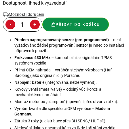
Měrná
Dostupnost: ihned k vyzvednutí
cena:
Možnosti doručení
PŘIDAT DO KOŠÍKU
Předem naprogramovaný senzor (pre-programmed)
– není
vyžadováno žádné programování, senzor je ihned po instalaci
připraven k použití.
Frekvence 433 MHz
– kompatibilní s originálním TPMS
systémem vozidla.
Přímá OEM náhrada – vyráběn stejným výrobcem (Huf
Baolong) jako originální díly Porsche.
Napájení: baterie (integrovaná, nelze vyměnit).
Kovový ventil (metal valve) – odolný vůči korozi a
mechanickému namáhání.
Montáž metodou „clamp-on" (upevnění přes otvor v ráfku).
Výrobní kvalita dle specifikací OEM výrobce –
Made in
Germany
.
Záruka 3 roky (u distribuce přes BH SENS / HUF síť).
Sledování tlaku v pneumatikách za jízdy i při stání vozidla.