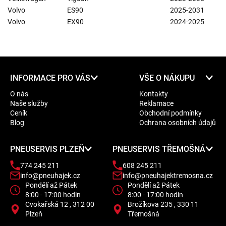
Volvo
ES90
2025-2031
Volvo
EX90
2024-2025
Z
INFORMACE PRO VÁS
VŠE O NÁKUPU
á
O nás
Kontakty
p
Naše služby
Reklamace
a
Ceník
Obchodní podmínky
t
Blog
Ochrana osobních údajů
í
PNEUSERVIS PLZEŇ
PNEUSERVIS TŘEMOŠNÁ
774 245 211
608 245 211
info@pneuhajek.cz
info@pneuhajektremosna.cz
Pondělí až Pátek
Pondělí až Pátek
8:00 - 17:00 hodin
8:00 - 17:00 hodin
Cvokařská 12 , 312 00
Brožíkova 235 , 330 11
Plzeň
Třemošná