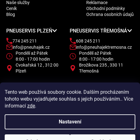
Naše služby
Reklamace
a
Ceník
Obchodní podmínky
t
Blog
Ochrana osobních údajů
í
PNEUSERVIS PLZEŇ
PNEUSERVIS TŘEMOŠNÁ
774 245 211
608 245 211
info@pneuhajek.cz
info@pneuhajektremosna.cz
Pondělí až Pátek
Pondělí až Pátek
8:00 - 17:00 hodin
8:00 - 17:00 hodin
Cvokařská 12 , 312 00
Brožíkova 235 , 330 11
Plzeň
Třemošná
Tento web používá soubory cookie. Dalším procházením
tohoto webu vyjadřujete souhlas s jejich používáním.. Více
informací
zde
.
Nastavení