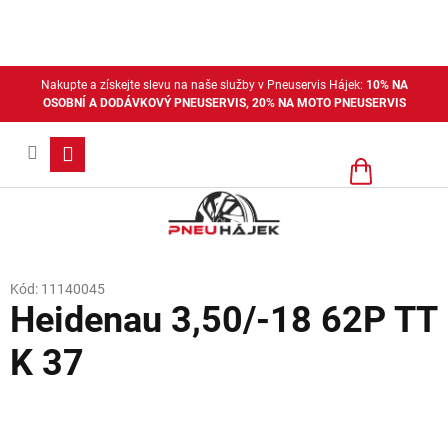
Přejít
na
obsah
Nakupte a získejte slevu na naše služby v Pneuservis Hájek:
10% NA
OSOBNÍ A DODÁVKOVÝ PNEUSERVIS, 20% NA MOTO PNEUSERVIS
Nákupní
košík
Kód:
11140045
Heidenau 3,50/-18 62P TT
K 37