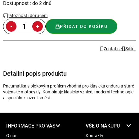
Měrná
Dostupnost : do 2 dnů
cena:
Možnosti doručení
PŘIDAT DO KOŠÍKU
Zeptat se
Sdílet
Detailní popis produktu
Pneumatika s blokovým profilem vhodná pro klasická endura a staré
vojenské motocykly. Kombinuje klasický vzhled, moderní technologie
a speciální složení směsi.
Z
INFORMACE PRO VÁS
VŠE O NÁKUPU
á
O nás
Kontakty
p