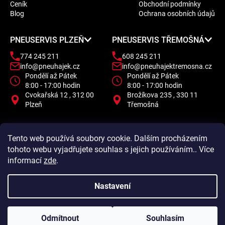
a
Ceník
Obchodní podmínky
t
Blog
Ochrana osobních údajů
í
PNEUSERVIS PLZEŇ
PNEUSERVIS TŘEMOŠNÁ
774 245 211
608 245 211
info@pneuhajek.cz
info@pneuhajektremosna.cz
Pondělí až Pátek
Pondělí až Pátek
8:00 - 17:00 hodin
8:00 - 17:00 hodin
Cvokařská 12 , 312 00
Brožíkova 235 , 330 11
Plzeň
Třemošná
Tento web používá soubory cookie. Dalším procházením
tohoto webu vyjadřujete souhlas s jejich používáním.. Více
informací
zde
.
Nastavení
Odmítnout
Souhlasím
Vytvořil Shoptet