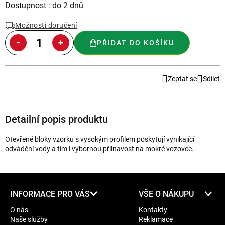
Měrná
Dostupnost : do 2 dnů
cena:
Možnosti doručení
PŘIDAT DO KOŠÍKU
Zeptat se
Sdílet
Detailní popis produktu
Otevřené bloky vzorku s vysokým profilem poskytují vynikající
odvádění vody a tím i výbornou přilnavost na mokré vozovce.
Z
INFORMACE PRO VÁS
VŠE O NÁKUPU
á
O nás
Kontakty
p
Naše služby
Reklamace