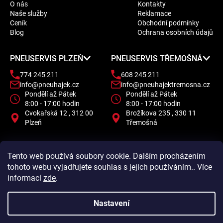
O nás
Kontakty
p
Naše služby
Reklamace
a
Ceník
Obchodní podmínky
t
Blog
Ochrana osobních údajů
í
PNEUSERVIS PLZEŇ
PNEUSERVIS TŘEMOŠNÁ
774 245 211
608 245 211
info@pneuhajek.cz
info@pneuhajektremosna.cz
Pondělí až Pátek
Pondělí až Pátek
8:00 - 17:00 hodin
8:00 - 17:00 hodin
Cvokařská 12 , 312 00
Brožíkova 235 , 330 11
Plzeň
Třemošná
Tento web používá soubory cookie. Dalším procházením
tohoto webu vyjadřujete souhlas s jejich používáním.. Více
informací
zde
.
Nastavení