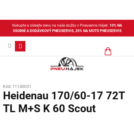
Přejít
na
obsah
Nakupte a získejte slevu na naše služby v Pneuservis Hájek:
10% NA
OSOBNÍ A DODÁVKOVÝ PNEUSERVIS, 20% NA MOTO PNEUSERVIS
Nákupní
košík
Kód:
11140031
Heidenau 170/60-17 72T
TL M+S K 60 Scout