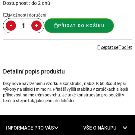
Měrná
Dostupnost : do 2 dnů
cena:
Možnosti doručení
PŘIDAT DO KOŠÍKU
Zeptat se
Sdílet
Detailní popis produktu
Díky nově navrženému vzorku a konstrukci, nabízí K 60 Scout lepší
výkony na silnici i mimo ni. Přináší vyšší stabilitu v zatáčkách a lepší
přilnavost na mokrém povrchu. Je také konstruován pro použití v
terénu stejně tak, jako jeho předchůdce.
Z
INFORMACE PRO VÁS
VŠE O NÁKUPU
á