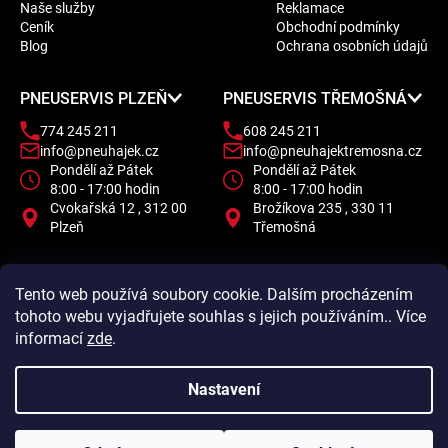
Naše služby
Reklamace
a
Ceník
Obchodní podmínky
t
Blog
Ochrana osobních údajů
í
PNEUSERVIS PLZEŇ
PNEUSERVIS TŘEMOŠNÁ
774 245 211
608 245 211
info@pneuhajek.cz
info@pneuhajektremosna.cz
Pondělí až Pátek
Pondělí až Pátek
8:00 - 17:00 hodin
8:00 - 17:00 hodin
Cvokařská 12 , 312 00
Brožíkova 235 , 330 11
Plzeň
Třemošná
Tento web používá soubory cookie. Dalším procházením
tohoto webu vyjadřujete souhlas s jejich používáním.. Více
informací
zde
.
Nastavení