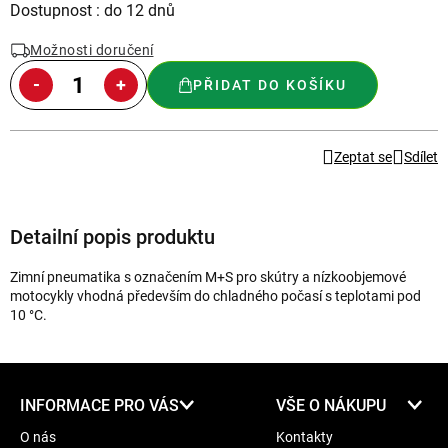
Měrná
Dostupnost : do 12 dnů
cena:
Možnosti doručení
PŘIDAT DO KOŠÍKU
Zeptat se
Sdílet
Detailní popis produktu
Zimní pneumatika s označením M+S pro skútry a nízkoobjemové
motocykly vhodná především do chladného počasí s teplotami pod
10 °C.
Z
INFORMACE PRO VÁS
VŠE O NÁKUPU
á
O nás
Kontakty
p