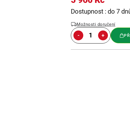
Měrná
Dostupnost : do 7 dn
cena:
Možnosti doručení
PŘ