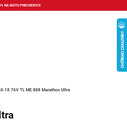
0% NA MOTO PNEUSERVIS
Nákupní
košík
příslušenství
Pneuservis
Bazar
Auto dopl
60-18 76V TL ME 888 Marathon Ultra
tra