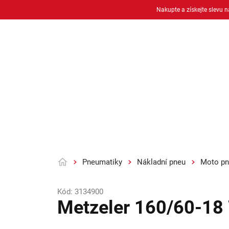
Přejít
Nakupte a získejte slevu 
na
obsah
Osobní pneu
Moto pneu + duše
Pneumatiky
Nákladní pneu
Moto pn
Domů
Kód:
3134900
Metzeler 160/60-18