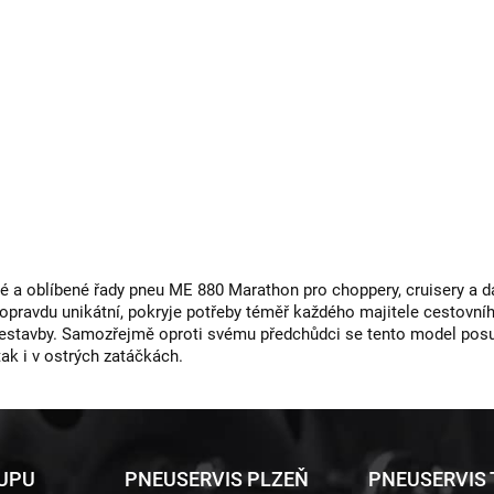
a oblíbené řady pneu ME 880 Marathon pro choppery, cruisery a da
 opravdu unikátní, pokryje potřeby téměř každého majitele cestovní
řestavby. Samozřejmě oproti svému předchůdci se tento model posu
tak i v ostrých zatáčkách.
KUPU
PNEUSERVIS PLZEŇ
PNEUSERVIS