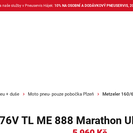
na naše služby v Pneuservis Hájek:
10% NA OSOBNÍ A DODÁVKOVÝ PNEUSERVIS, 2
Dodávkové pneu
Nákladní pneu
Alu disky + 
eu + duše
Moto pneu- pouze pobočka Plzeň
Metzeler 160/
 76V TL ME 888 Marathon Ul
5 960 Kč