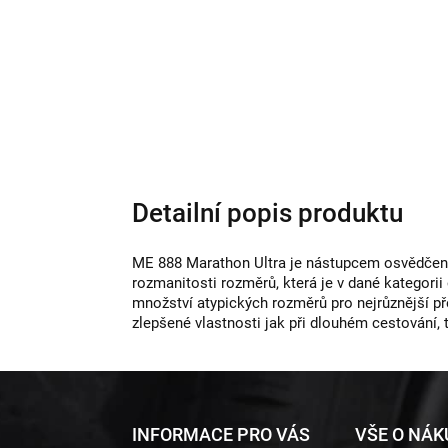
Detailní popis produktu
ME 888 Marathon Ultra je nástupcem osvědčené 
rozmanitosti rozměrů, která je v dané kategorii
množství atypických rozměrů pro nejrůznější p
zlepšené vlastnosti jak při dlouhém cestování, 
Z
INFORMACE PRO VÁS
VŠE O NÁ