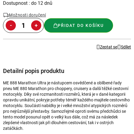
Měrná
Dostupnost : do 12 dnů
cena:
Možnosti doručení
PŘIDAT DO KOŠÍKU
Zeptat se
Sdílet
Detailní popis produktu
ME 888 Marathon Ultra je nástupcem osvědčené a oblíbené řady
pneu ME 880 Marathon pro choppery, cruisery a další těžké cestovní
motocykly. Díky své rozmanitosti rozměrů, která je v dané kategorii
opravdu unikátní, pokryje potřeby téměř každého majitele cestovního
motocyklu. Součástí nabídky je i velké množství atypických rozměrů
pro nejrůznější přestavby. Samozřejmě oproti svému předchůdci se
tento model posunul opět o velký kus dále, což má za následek
zlepšené vlastnosti jak při dlouhém cestování, tak i v ostrých
zatáčkách.