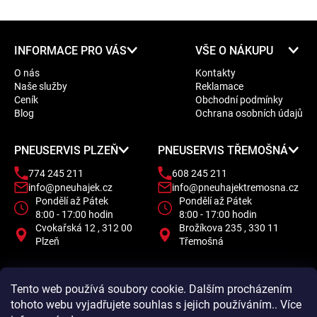
Z
INFORMACE PRO VÁS
VŠE O NÁKUPU
á
O nás
Kontakty
p
Naše služby
Reklamace
a
Ceník
Obchodní podmínky
t
Blog
Ochrana osobních údajů
í
PNEUSERVIS PLZEŇ
PNEUSERVIS TŘEMOŠNÁ
774 245 211
608 245 211
info@pneuhajek.cz
info@pneuhajektremosna.cz
Pondělí až Pátek
Pondělí až Pátek
8:00 - 17:00 hodin
8:00 - 17:00 hodin
Cvokařská 12 , 312 00
Brožíkova 235 , 330 11
Plzeň
Třemošná
Tento web používá soubory cookie. Dalším procházením
tohoto webu vyjadřujete souhlas s jejich používáním.. Více