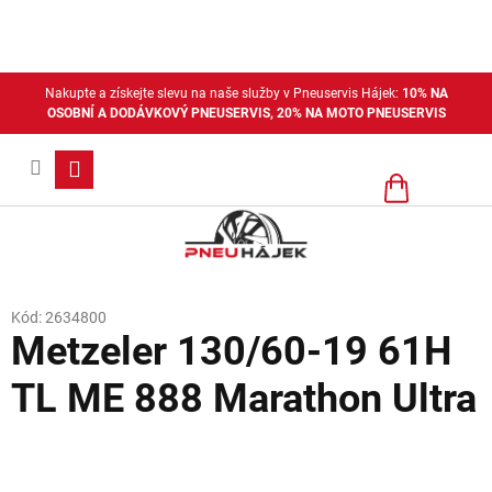
Přejít
na
obsah
Nakupte a získejte slevu na naše služby v Pneuservis Hájek:
10% NA
OSOBNÍ A DODÁVKOVÝ PNEUSERVIS, 20% NA MOTO PNEUSERVIS
Nákupní
košík
Kód:
2634800
Metzeler 130/60-19 61H
TL ME 888 Marathon Ultra