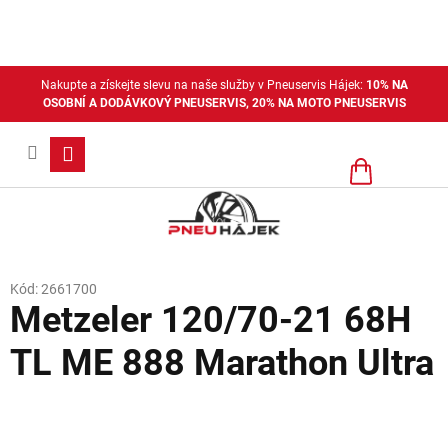
Přejít
na
obsah
Nakupte a získejte slevu na naše služby v Pneuservis Hájek:
10% NA
OSOBNÍ A DODÁVKOVÝ PNEUSERVIS, 20% NA MOTO PNEUSERVIS
Nákupní
košík
Kód:
2661700
Metzeler 120/70-21 68H
TL ME 888 Marathon Ultra