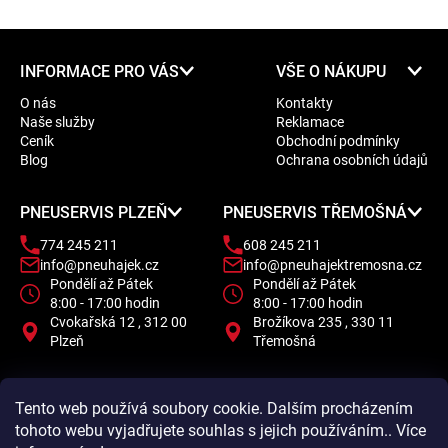
Z
INFORMACE PRO VÁS
VŠE O NÁKUPU
á
O nás
Kontakty
p
Naše služby
Reklamace
a
Ceník
Obchodní podmínky
t
Blog
Ochrana osobních údajů
í
PNEUSERVIS PLZEŇ
PNEUSERVIS TŘEMOŠNÁ
774 245 211
608 245 211
info@pneuhajek.cz
info@pneuhajektremosna.cz
Pondělí až Pátek
Pondělí až Pátek
8:00 - 17:00 hodin
8:00 - 17:00 hodin
Cvokařská 12 , 312 00
Brožíkova 235 , 330 11
Plzeň
Třemošná
Tento web používá soubory cookie. Dalším procházením
tohoto webu vyjadřujete souhlas s jejich používáním.. Více