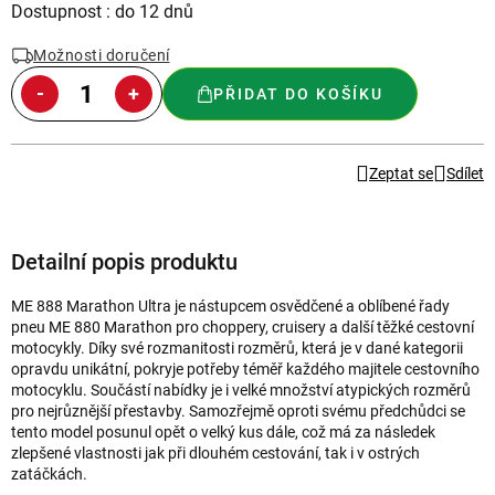
Měrná
Dostupnost : do 12 dnů
cena:
Možnosti doručení
PŘIDAT DO KOŠÍKU
Zeptat se
Sdílet
Detailní popis produktu
ME 888 Marathon Ultra je nástupcem osvědčené a oblíbené řady
pneu ME 880 Marathon pro choppery, cruisery a další těžké cestovní
motocykly. Díky své rozmanitosti rozměrů, která je v dané kategorii
opravdu unikátní, pokryje potřeby téměř každého majitele cestovního
motocyklu. Součástí nabídky je i velké množství atypických rozměrů
pro nejrůznější přestavby. Samozřejmě oproti svému předchůdci se
tento model posunul opět o velký kus dále, což má za následek
zlepšené vlastnosti jak při dlouhém cestování, tak i v ostrých
zatáčkách.