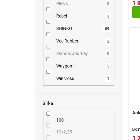
1 
Plews
0
Rebel
3
SHINKO
59
Vee Rubber
2
Wanda/Journey
0
Waygom
5
Wincross
1
Šířka
Anl
100
Dost
10x2,25
1 