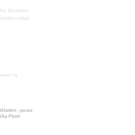
lity. Na našem
házejte z údajů
bavení na
Skladem - pouze
čka Plzeň