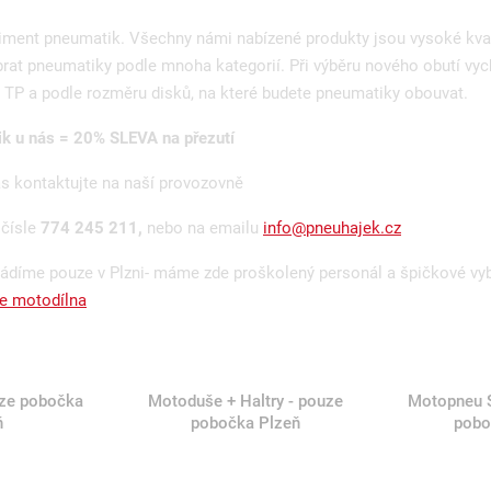
timent pneumatik. Všechny námi nabízené produkty jsou vysoké kva
rat pneumatiky podle mnoha kategorií. Při výběru nového obutí vyc
TP a podle rozměru disků, na které budete pneumatiky obouvat.
 u nás = 20% SLEVA na přezutí
ás kontaktujte na naší provozovně
 čísle
774 245 211,
nebo na emailu
info@pneuhajek.cz
ádíme pouze v Plzni- máme zde proškolený personál a špičkové vy
e motodílna
ze pobočka
Motoduše + Haltry - pouze
Motopneu 
ň
pobočka Plzeň
pobo