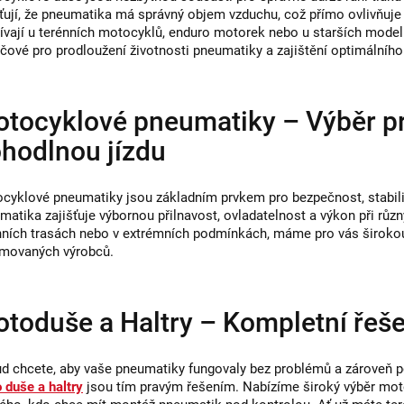
šťují, že pneumatika má správný objem vzduchu, což přímo ovlivňuje s
k
ívají u terénních motocyklů, enduro motorek nebo u starších model
y
líčové pro prodloužení životnosti pneumatiky a zajištění optimálního 
v
ý
tocyklové pneumatiky – Výběr p
p
i
hodlnou jízdu
s
u
cyklové pneumatiky jsou základním prvkem pro bezpečnost, stabilitu
matika zajišťuje výbornou přilnavost, ovladatelnost a výkon při různ
nních trasách nebo v extrémních podmínkách, máme pro vás širok
movaných výrobců.
toduše a Haltry – Kompletní řeše
d chcete, aby vaše pneumatiky fungovaly bez problémů a zároveň pot
 duše a haltry
jsou tím pravým řešením. Nabízíme široký výběr moto