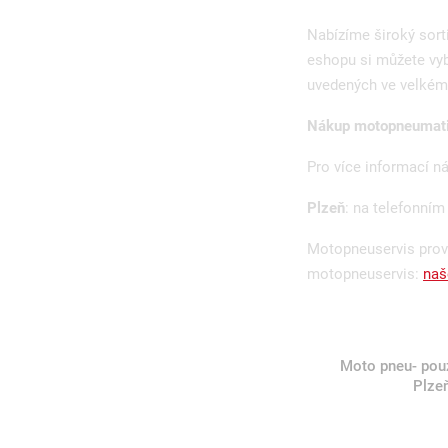
Nabízíme široký sor
eshopu si můžete vyb
uvedených ve velkém 
Nákup motopneumatik
Pro více informací n
Plzeň
: na telefonním
Motopneuservis prov
motopneuservis:
naš
Moto pneu- pou
Plze