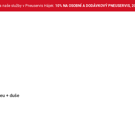
na naše služby v Pneuservis Hájek:
10% NA OSOBNÍ A DODÁVKOVÝ PNEUSERVIS, 2
Dodávkové pneu
Nákladní pneu
Alu disky + 
eu + duše
eu + duše - pouze poboč