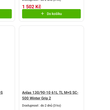
1 502 Kč
Do košíku
+S
Anlas 130/90-10 61L TL M+S SC-
500 Winter Grip 2
Dostupnost : do 2 dnů
(
3 ks
)