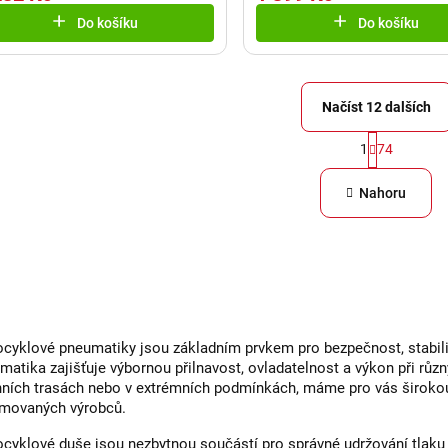
Do košíku
Do košíku
Načíst 12 dalších
S
1
74
O
t
v
r
Nahoru
á
l
n
á
k
d
o
a
v
c
á
cyklové pneumatiky jsou základním prvkem pro bezpečnost, stabilitu
í
n
matika zajišťuje výbornou přilnavost, ovladatelnost a výkon při různ
í
p
nních trasách nebo v extrémních podmínkách, máme pro vás širok
movaných výrobců.
r
v
cyklové duše jsou nezbytnou součástí pro správné udržování tlaku