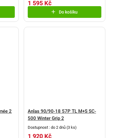
1 595 Kč
Do košíku
rnée 2
Anlas 90/90-18 57P TL M+S SC-
500 Winter Grip 2
Dostupnost : do 2 dnů
(
3 ks
)
1 920 Kč