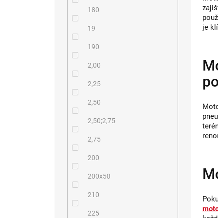
zaji
180
použ
je k
19
190
Mo
2,00
po
2,25
2,50
Moto
pneu
2,50;2,75
teré
reno
2,75
200
Mo
200x50
210
Poku
moto
225