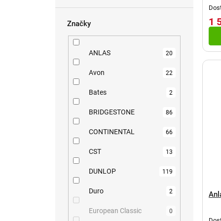
u
e
t
Dost
k
l
ů
1 
Značky
t
ů
ANLAS
20
Avon
22
Bates
2
BRIDGESTONE
86
CONTINENTAL
66
CST
13
DUNLOP
119
Duro
2
Anl
European Classic
0
Dost