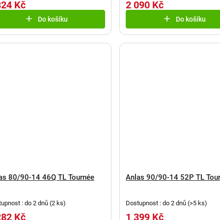
824 Kč
2 090 Kč
Do košíku
Do košíku
as 80/90-14 46Q TL Tournée
Anlas 90/90-14 52P TL Tou
upnost : do 2 dnů
(
2 ks
)
Dostupnost : do 2 dnů
(
>5 ks
)
282 Kč
1 399 Kč