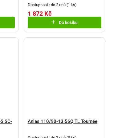
Dostupnost : do 2 dnů
(
1 ks
)
1 872 Kč
Do košíku
+S SC-
Anlas 110/90-13 56Q TL Tournée
Dostupnost : do 2 dnů
(
3 ks
)