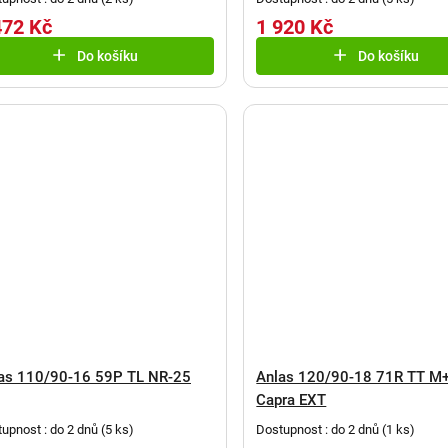
472 Kč
1 920 Kč
Do košíku
Do košíku
as 110/90-16 59P TL NR-25
Anlas 120/90-18 71R TT M
Capra EXT
upnost : do 2 dnů
(
5 ks
)
Dostupnost : do 2 dnů
(
1 ks
)