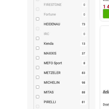
FIRESTONE
0
1 
Fortune
0
HEIDENAU
73
IRC
0
Kenda
13
MAXXIS
37
MEFO Sport
8
METZELER
83
MICHELIN
98
Anl
MITAS
88
PIRELLI
81
Dost