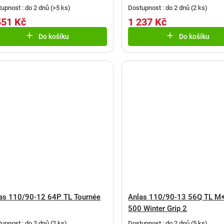
upnost : do 2 dnů
(
>5 ks
)
Dostupnost : do 2 dnů
(
2 ks
)
551 Kč
1 237 Kč
Do košíku
Do košíku
as 110/90-12 64P TL Tournée
Anlas 110/90-13 56Q TL M
500 Winter Grip 2
upnost : do 2 dnů
(
2 ks
)
Dostupnost : do 2 dnů
(
5 ks
)