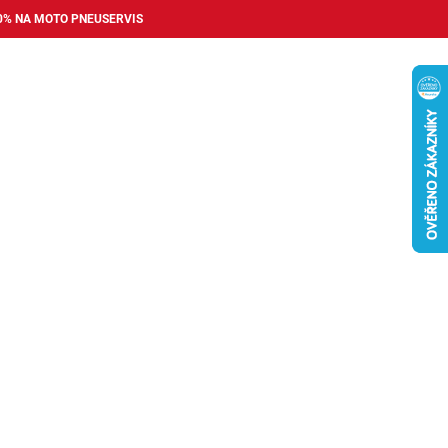
0% NA MOTO PNEUSERVIS
Nákupní
košík
příslušenství
Pneuservis
Bazar
Auto dopl
ka Plzeň