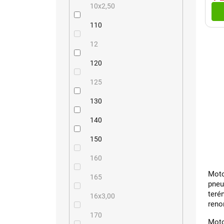
10x2,50
110
12
120
125
130
140
150
160
Moto
165
pneu
teré
16x3,00
reno
170
Moto