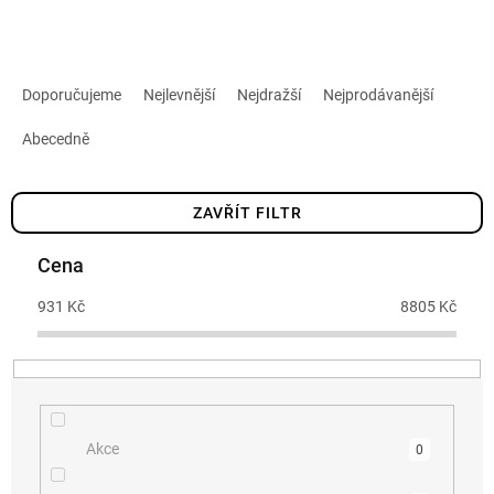
Ř
a
Doporučujeme
Nejlevnější
Nejdražší
Nejprodávanější
z
Abecedně
e
n
í
ZAVŘÍT FILTR
p
r
Cena
o
d
931
Kč
8805
Kč
u
k
t
ů
Akce
0