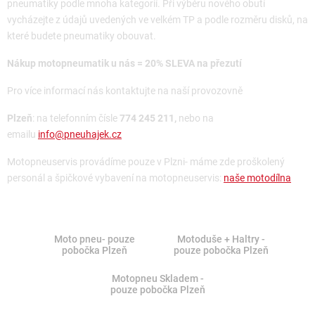
pneumatiky podle mnoha kategorií. Při výběru nového obutí
vycházejte z údajů uvedených ve velkém TP a podle rozměru disků, na
které budete pneumatiky obouvat.
Nákup motopneumatik u nás = 20% SLEVA na přezutí
Pro více informací nás kontaktujte na naší provozovně
Plzeň
: na telefonním čísle
774 245 211,
nebo na
emailu
info@pneuhajek.cz
Motopneuservis provádíme pouze v Plzni- máme zde proškolený
personál a špičkové vybavení na motopneuservis:
naše motodílna
Moto pneu- pouze
Motoduše + Haltry -
pobočka Plzeň
pouze pobočka Plzeň
Motopneu Skladem -
pouze pobočka Plzeň