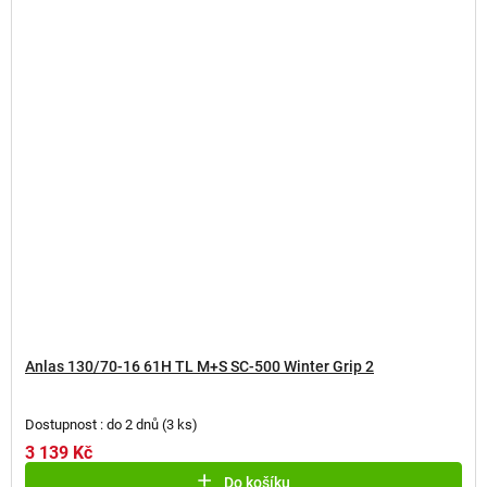
Anlas 130/70-16 61H TL M+S SC-500 Winter Grip 2
Dostupnost : do 2 dnů
(
3 ks
)
3 139 Kč
Do košíku