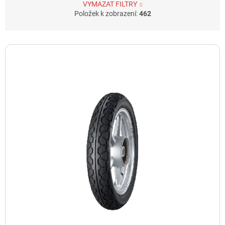
VYMAZAT FILTRY
Položek k zobrazení:
462
V
ý
p
i
s
p
r
o
d
u
k
t
ů