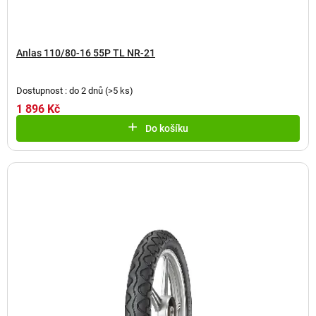
Anlas 110/80-16 55P TL NR-21
Dostupnost : do 2 dnů
(
>5 ks
)
1 896 Kč
Do košíku