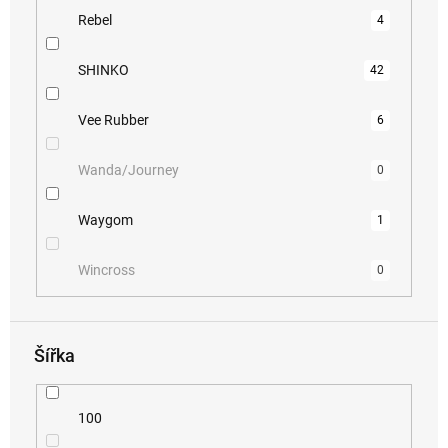
Rebel
4
SHINKO
42
Vee Rubber
6
Wanda/Journey
0
Waygom
1
Wincross
0
Šířka
100