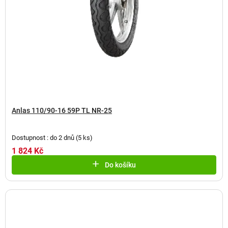
Anlas 110/90-16 59P TL NR-25
Dostupnost : do 2 dnů
(
5 ks
)
1 824 Kč
Do košíku