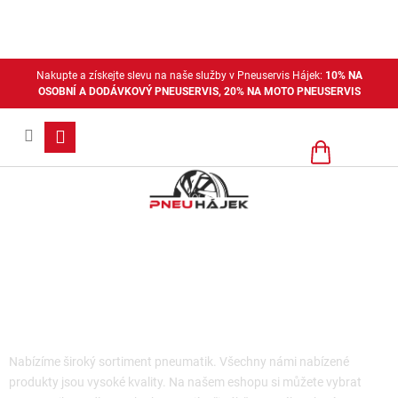
Přejít
na
obsah
Nakupte a získejte slevu na naše služby v Pneuservis Hájek:
10% NA
OSOBNÍ A DODÁVKOVÝ PNEUSERVIS, 20% NA MOTO PNEUSERVIS
Nákupní
košík
Moto pneu + duše - pouze pobočka
Plzeň
Nabízíme široký sortiment pneumatik. Všechny námi nabízené
produkty jsou vysoké kvality. Na našem eshopu si můžete vybrat