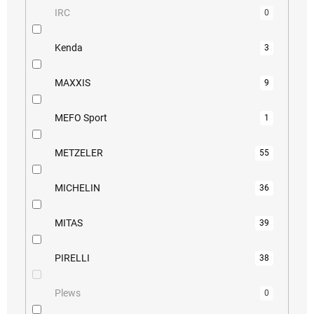
IRC
0
Kenda
3
MAXXIS
9
MEFO Sport
1
METZELER
55
MICHELIN
36
MITAS
39
PIRELLI
38
Plews
0