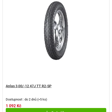
s
p
r
o
d
u
k
t
ů
Anlas 3,00/-12 47J TT R2-SP
Dostupnost : do 2 dnů
(
>5 ks
)
1 092 Kč