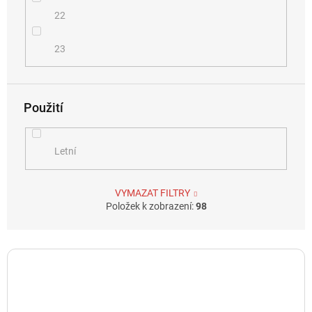
22
23
Použití
Letní
VYMAZAT FILTRY
Položek k zobrazení:
98
V
ý
p
i