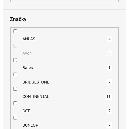
Značky
ANLAS
4
Avon
0
Bates
1
BRIDGESTONE
7
CONTINENTAL
11
CST
7
DUNLOP
7