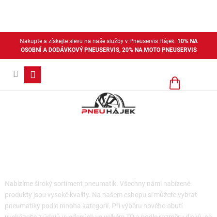
Přejít
na
obsah
Nakupte a získejte slevu na naše služby v Pneuservis Hájek:
10% NA
OSOBNÍ A DODÁVKOVÝ PNEUSERVIS, 20% NA MOTO PNEUSERVIS
Nákupní
košík
Moto pneu- pouze pobočka Plzeň
Nabízíme široký sortiment pneumatik. Všechny námi nabízené
produkty jsou vysoké kvality. Na našem eshopu si můžete vybrat
pneumatiky podle mnoha kategorií. Při výběru nového obutí