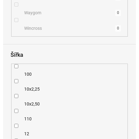
Waygom
0
Wincross
0
Šířka
100
10x2,25
10x2,50
110
12