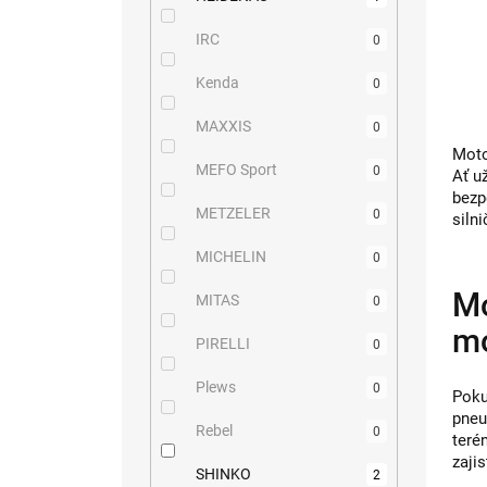
IRC
0
Kenda
0
MAXXIS
0
Moto
MEFO Sport
0
Ať u
bezp
METZELER
0
siln
MICHELIN
0
Mo
MITAS
0
m
PIRELLI
0
Plews
0
Poku
pneu
Rebel
0
teré
zaji
SHINKO
2