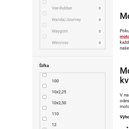
Vee Rubber
0
Mo
Wanda/Journey
0
Poku
Waygom
0
moto
každ
Wincross
0
naše
Šířka
Mo
kv
100
10x2,25
V na
odes
10x2,50
moto
110
Výho
12