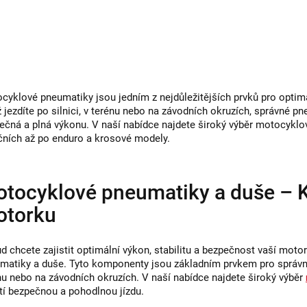
O
v
l
á
d
cyklové pneumatiky jsou jedním z nejdůležitějších prvků pro optimá
a
ž jezdíte po silnici, v terénu nebo na závodních okruzích, správné pn
ečná a plná výkonu. V naší nabídce najdete široký výběr motocykl
c
ičních až po enduro a krosové modely.
í
p
r
tocyklové pneumatiky a duše – K
v
otorku
k
y
d chcete zajistit optimální výkon, stabilitu a bezpečnost vaší mot
v
matiky a duše. Tyto komponenty jsou základním prvkem pro správnou 
nu nebo na závodních okruzích. V naší nabídce najdete široký výběr
ý
stí bezpečnou a pohodlnou jízdu.
p