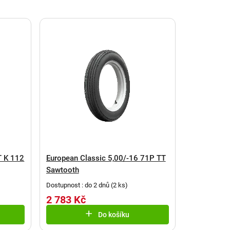
T K 112
European Classic 5,00/-16 71P TT
Sawtooth
Dostupnost : do 2 dnů
(
2 ks
)
2 783 Kč
Do košíku