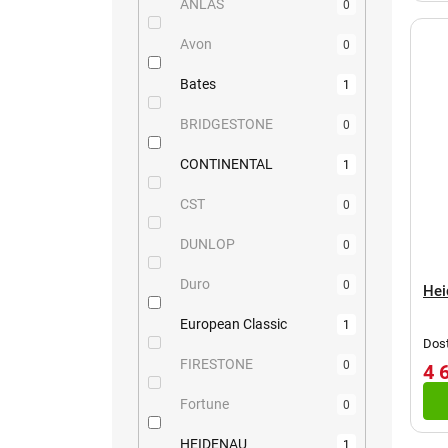
ů
ANLAS
0
Avon
0
Bates
1
BRIDGESTONE
0
CONTINENTAL
1
CST
0
DUNLOP
0
Duro
0
Hei
European Classic
1
Dost
FIRESTONE
0
4 
Fortune
0
HEIDENAU
1