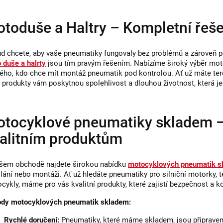
i
s
toduše a Haltry – Kompletní řeše
u
d chcete, aby vaše pneumatiky fungovaly bez problémů a zároveň pot
 duše a halrty
jsou tím pravým řešením. Nabízíme široký výběr moto
ého, kdo chce mít montáž pneumatik pod kontrolou. Ať už máte teré
 produkty vám poskytnou spolehlivost a dlouhou životnost, která je
tocyklové pneumatiky skladem –
alitním produktům
šem obchodě najdete širokou nabídku
motocyklových pneumatik 
lání nebo montáži. Ať už hledáte pneumatiky pro silniční motorky,
cykly, máme pro vás kvalitní produkty, které zajistí bezpečnost a ko
dy motocyklových pneumatik skladem:
Rychlé doručení:
Pneumatiky, které máme skladem, jsou připraven