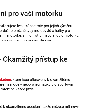
ní pro vaši motorku
řebujete kvalitní nástroje pro jejich výměnu,
 duší pro různé typy motocyklů a haltry pro
nní motorku, silniční stroj nebo enduro motorku,
 pro vás jako motorkáře klíčová.
 Okamžitý přístup ke
skladem
, které jsou připraveny k okamžitému
 terénní modely nebo pneumatiky pro sportovní
mfort při každé jízdě.
é k okamžitému odeslání, takže můžete mít nový