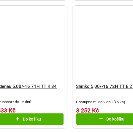
denau 5,00/-16 71H TT K 34
Shinko 5,00/-16 72H TT E 
upnost : do 12 dnů
Dostupnost : do 2 dnů
(
>5 ks
)
633 Kč
3 252 Kč
Do košíku
Do košíku