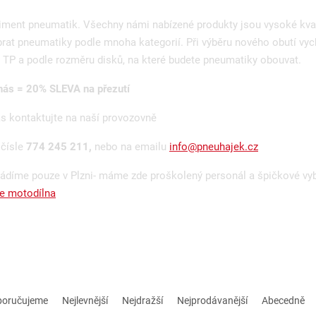
timent pneumatik. Všechny námi nabízené produkty jsou vysoké kva
rat pneumatiky podle mnoha kategorií. Při výběru nového obutí vyc
TP a podle rozměru disků, na které budete pneumatiky obouvat.
ás = 20% SLEVA na přezutí
ás kontaktujte na naší provozovně
 čísle
774 245 211,
nebo na emailu
info@pneuhajek.cz
ádíme pouze v Plzni- máme zde proškolený personál a špičkové vy
e motodílna
poručujeme
Nejlevnější
Nejdražší
Nejprodávanější
Abecedně