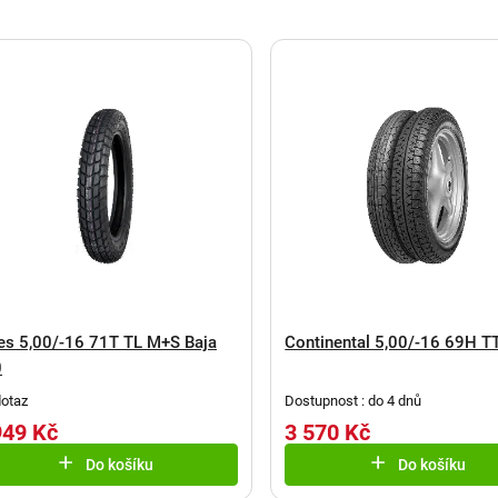
es 5,00/-16 71T TL M+S Baja
Continental 5,00/-16 69H T
0
otaz
Dostupnost : do 4 dnů
949 Kč
3 570 Kč
Do košíku
Do košíku