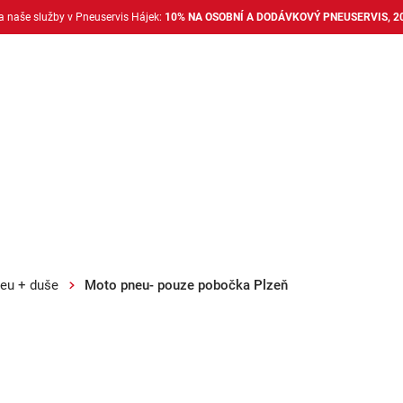
na naše služby v Pneuservis Hájek:
10% NA OSOBNÍ A DODÁVKOVÝ PNEUSERVIS, 2
Dodávkové pneu
Nákladní pneu
Alu disky + 
eu + duše
Moto pneu- pouze pobočka Plzeň
 pneu- pouze pobočka 