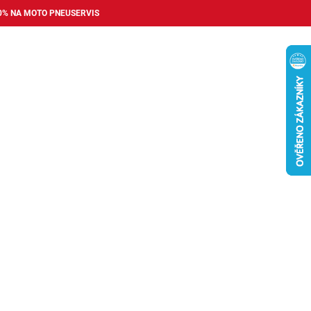
0% NA MOTO PNEUSERVIS
Nákupní
košík
příslušenství
Pneuservis
Bazar
Auto dopl
Plzeň