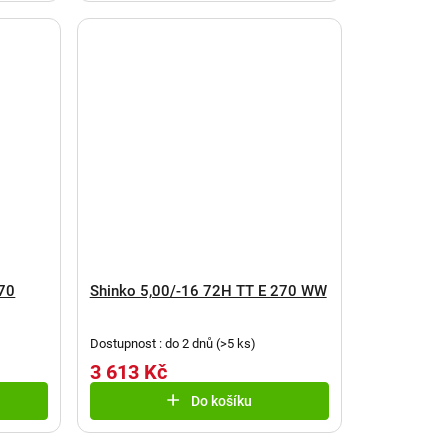
270
Shinko 5,00/-16 72H TT E 270 WW
Dostupnost : do 2 dnů
(
>5 ks
)
3 613 Kč
Do košíku