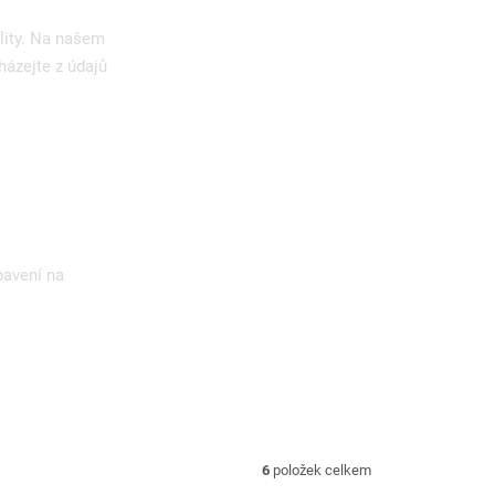
lity. Na našem
házejte z údajů
bavení na
6
položek celkem