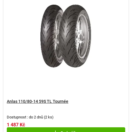
s
p
r
o
d
u
k
t
ů
Anlas 110/80-14 59S TL Tournée
Dostupnost : do 2 dnů
(
2 ks
)
1 487 Kč