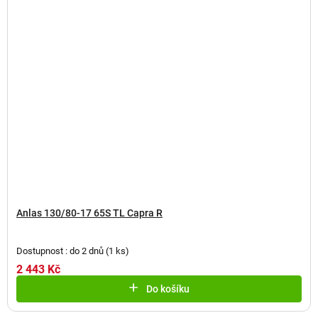
Anlas 130/80-17 65S TL Capra R
Dostupnost : do 2 dnů
(
1 ks
)
2 443 Kč
Do košíku