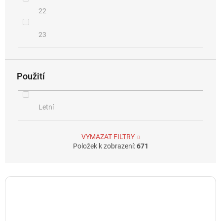
22
23
Použití
Letní
VYMAZAT FILTRY
Položek k zobrazení:
671
V
ý
p
i