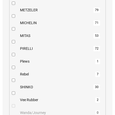
METZELER
79
MICHELIN
71
MITAS
53
PIRELLI
72
Plews
1
Rebel
7
SHINKO
30
Vee Rubber
2
Wanda/Journey
0