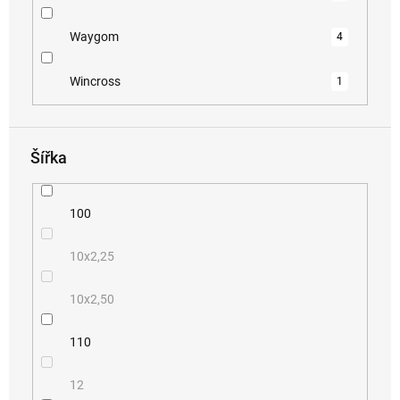
Waygom
4
Wincross
1
Šířka
100
10x2,25
10x2,50
110
12