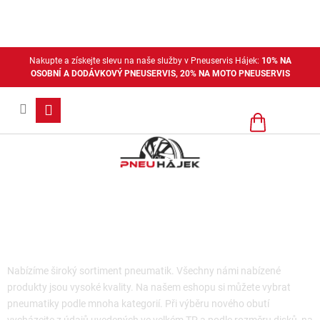
Přejít
na
obsah
Nakupte a získejte slevu na naše služby v Pneuservis Hájek:
10% NA
OSOBNÍ A DODÁVKOVÝ PNEUSERVIS, 20% NA MOTO PNEUSERVIS
Nákupní
košík
Moto pneu- pouze pobočka Plzeň
Nabízíme široký sortiment pneumatik. Všechny námi nabízené
produkty jsou vysoké kvality. Na našem eshopu si můžete vybrat
pneumatiky podle mnoha kategorií. Při výběru nového obutí