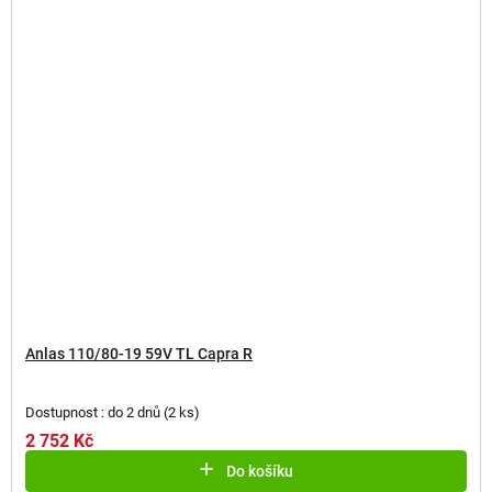
Anlas 110/80-19 59V TL Capra R
Dostupnost : do 2 dnů
(
2 ks
)
2 752 Kč
Do košíku