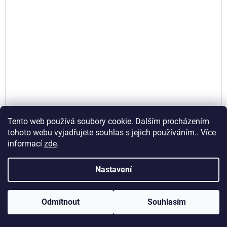
Tento web používá soubory cookie. Dalším procházením
tohoto webu vyjadřujete souhlas s jejich používáním.. Více
informací
zde
.
Nastavení
Odmítnout
Souhlasím
Anlas 140/80-18 70R TT M+S Capra EXT Soft