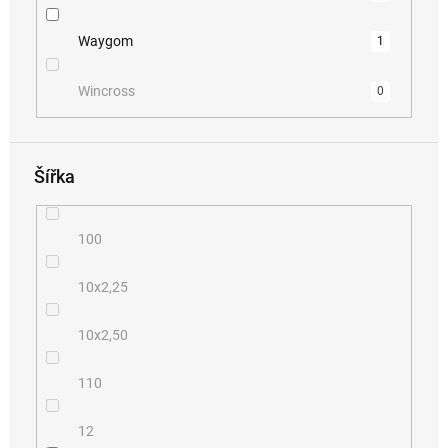
Waygom
1
Wincross
0
Šířka
100
10x2,25
10x2,50
110
12