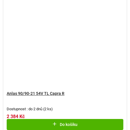
Anlas 90/90-21 54V TL Capra R
Dostupnost : do 2 dnů
(
2 ks
)
2 384 Kč
Do košíku