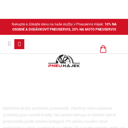
Přejít
na
obsah
Nakupte a získejte slevu na naše služby v Pneuservis Hájek:
10% NA
OSOBNÍ A DODÁVKOVÝ PNEUSERVIS, 20% NA MOTO PNEUSERVIS
Nákupní
košík
Moto pneu- pouze pobočka Plzeň
Nabízíme široký sortiment pneumatik. Všechny námi nabízené
produkty jsou vysoké kvality. Na našem eshopu si můžete vybrat
pneumatiky podle mnoha kategorií. Při výběru nového obutí