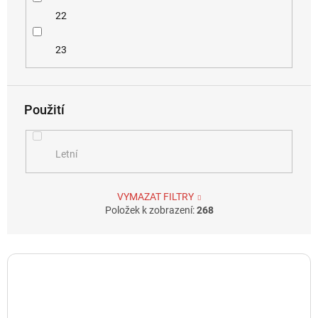
22
23
Použití
Letní
VYMAZAT FILTRY
Položek k zobrazení:
268
V
ý
p
i