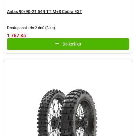
Anlas 90/90-21 54R TT M+S Capra EXT
Dostupnost : do 2 dnů
(
3 ks
)
1 767 Kč
Do košíku