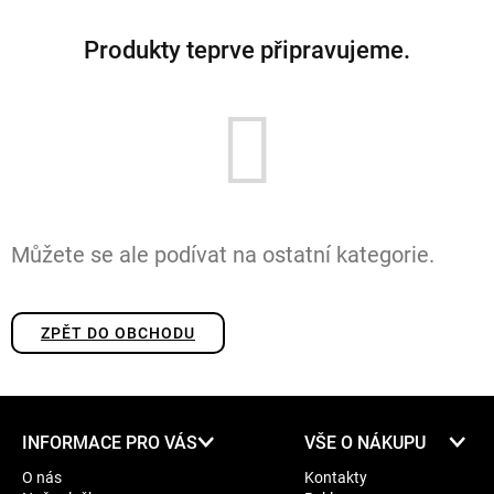
Produkty teprve připravujeme.
Můžete se ale podívat na ostatní kategorie.
ZPĚT DO OBCHODU
Z
INFORMACE PRO VÁS
VŠE O NÁKUPU
á
O nás
Kontakty
p