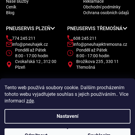
Naše služby
Reklamace
a
Ceník
Obchodní podmínky
t
Blog
Ochrana osobních údajů
í
PNEUSERVIS PLZEŇ
PNEUSERVIS TŘEMOŠNÁ
774 245 211
608 245 211
info@pneuhajek.cz
info@pneuhajektremosna.cz
Pondělí až Pátek
Pondělí až Pátek
8:00 - 17:00 hodin
8:00 - 17:00 hodin
Cvokařská 12 , 312 00
Brožíkova 235 , 330 11
Plzeň
Třemošná
Tento web používá soubory cookie. Dalším procházením
tohoto webu vyjadřujete souhlas s jejich používáním.. Více
informací
zde
.
Nastavení