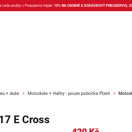
na naše služby v Pneuservis Hájek:
10% NA OSOBNÍ A DODÁVKOVÝ PNEUSERVIS, 2
Dodávkové pneu
Nákladní pneu
Alu disky + 
eu + duše
Motoduše + Haltry - pouze pobočka Plzeň
Motodu
17 E Cross
420 Kč