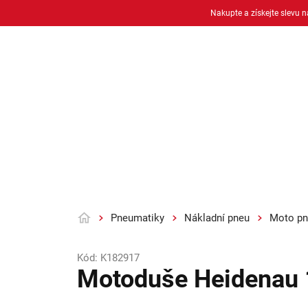
Přejít
Nakupte a získejte slevu 
na
obsah
Osobní pneu
Moto pneu + duše
Pneumatiky
Nákladní pneu
Moto pn
Domů
Kód:
K182917
Motoduše Heidenau 