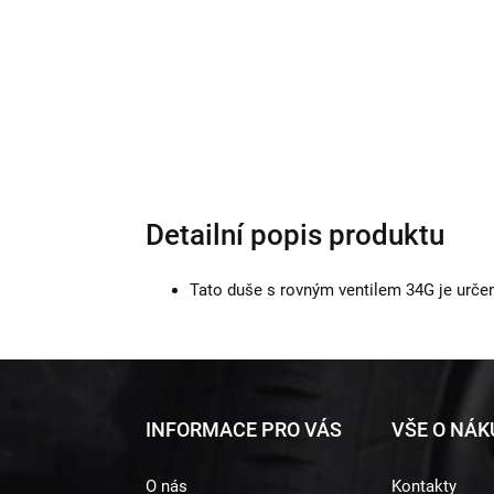
Detailní popis produktu
Tato duše s rovným ventilem 34G je určena
Z
INFORMACE PRO VÁS
VŠE O NÁ
á
O nás
Kontakty