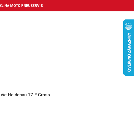
0% NA MOTO PNEUSERVIS
Nákupní
košík
příslušenství
Pneuservis
Bazar
Auto dopl
še Heidenau 17 E Cross