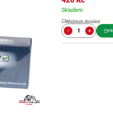
Měrná
Skladem
cena:
Možnosti doručení
PŘ