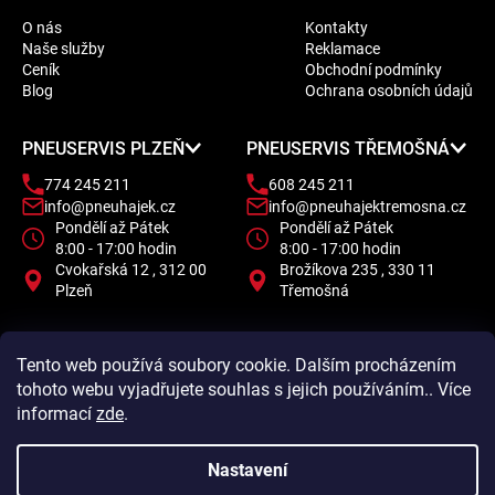
á
O nás
Kontakty
p
Naše služby
Reklamace
a
Ceník
Obchodní podmínky
t
Blog
Ochrana osobních údajů
í
PNEUSERVIS PLZEŇ
PNEUSERVIS TŘEMOŠNÁ
774 245 211
608 245 211
info@pneuhajek.cz
info@pneuhajektremosna.cz
Pondělí až Pátek
Pondělí až Pátek
8:00 - 17:00 hodin
8:00 - 17:00 hodin
Cvokařská 12 , 312 00
Brožíkova 235 , 330 11
Plzeň
Třemošná
Tento web používá soubory cookie. Dalším procházením
tohoto webu vyjadřujete souhlas s jejich používáním.. Více
informací
zde
.
Nastavení