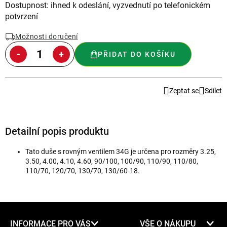
Měrná
Dostupnost: ihned k odeslání, vyzvednutí po telefonickém
cena:
potvrzení
Možnosti doručení
PŘIDAT DO KOŠÍKU
Zeptat se
Sdílet
Detailní popis produktu
Tato duše s rovným ventilem 34G je určena pro rozměry 3.25,
3.50, 4.00, 4.10, 4.60, 90/100, 100/90, 110/90, 110/80,
110/70, 120/70, 130/70, 130/60-18.
Z
INFORMACE PRO VÁS
VŠE O NÁKUPU