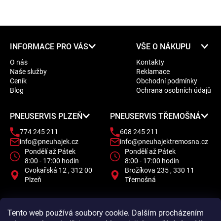
Z
INFORMACE PRO VÁS
VŠE O NÁKUPU
á
O nás
Kontakty
p
Naše služby
Reklamace
a
Ceník
Obchodní podmínky
t
Blog
Ochrana osobních údajů
í
PNEUSERVIS PLZEŇ
PNEUSERVIS TŘEMOŠNÁ
774 245 211
608 245 211
info@pneuhajek.cz
info@pneuhajektremosna.cz
Pondělí až Pátek
Pondělí až Pátek
8:00 - 17:00 hodin
8:00 - 17:00 hodin
Cvokařská 12 , 312 00
Brožíkova 235 , 330 11
Plzeň
Třemošná
Tento web používá soubory cookie. Dalším procházením