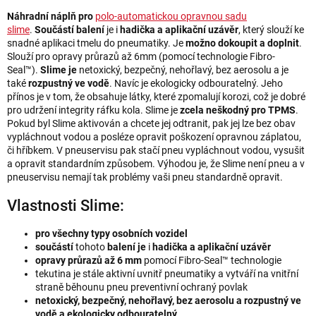
Náhradní náplň
pro
polo-automatickou opravnou
sadu
slime
.
Součástí balení
je i
hadička a aplikační uzávěr
, který slouží ke
snadné aplikaci tmelu do pneumatiky. Je
možno dokoupit a doplnit
.
Slouží pro opravy průrazů až 6mm (pomocí technologie Fibro-
Seal™).
Slime je
netoxický, bezpečný, nehořlavý, bez aerosolu a je
také
rozpustný ve vodě
. Navíc je ekologicky odbouratelný. Jeho
přínos je v tom, že obsahuje látky, které zpomalují korozi, což je dobré
pro udržení integrity ráfku kola. Slime je
zcela neškodný pro TPMS
.
Pokud byl Slime aktivován a chcete jej odtranit, pak jej lze bez obav
vypláchnout vodou a posléze opravit poškození opravnou záplatou,
či hříbkem. V pneuservisu pak stačí pneu vypláchnout vodou, vysušit
a opravit standardním způsobem. Výhodou je, že Slime není pneu a v
pneuservisu nemají tak problémy vaši pneu standardně opravit.
Vlastnosti Slime:
pro všechny typy osobních vozidel
součástí
tohoto
balení je
i
hadička a aplikační uzávěr
opravy průrazů až 6 mm
pomocí Fibro-Seal™ technologie
tekutina je stále aktivní uvnitř pneumatiky a vytváří na vnitřní
straně běhounu pneu preventivní ochraný povlak
netoxický, bezpečný, nehořlavý, bez aerosolu a rozpustný ve
vodě a ekologicky odbouratelný