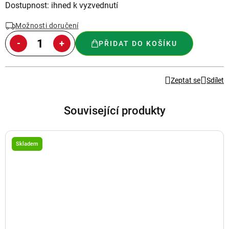
Měrná
Dostupnost: ihned k vyzvednutí
cena:
Možnosti doručení
PŘIDAT DO KOŠÍKU
Zeptat se
Sdílet
Související produkty
Skladem