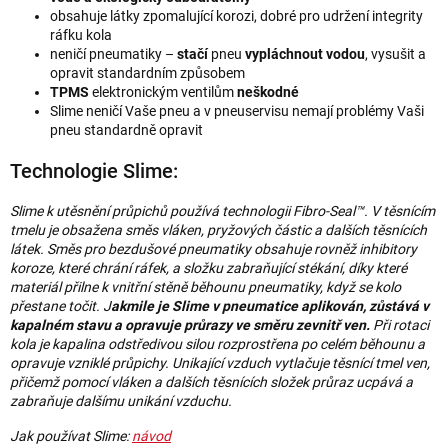
obsahuje látky zpomalující korozi, dobré pro udržení integrity
ráfku kola
neničí pneumatiky –
stačí
pneu
vypláchnout vodou
, vysušit a
opravit standardním způsobem
TPMS
elektronickým ventilům
neškodné
Slime neničí Vaše pneu a v pneuservisu nemají problémy Vaši
pneu standardně opravit
Technologie Slime:
Slime k utěsnění průpichů používá technologii Fibro-Seal™. V těsnícím
tmelu je obsažena směs vláken, pryžových částic a dalších těsnících
látek. Směs pro bezdušové pneumatiky obsahuje rovněž inhibitory
koroze, které chrání ráfek, a složku zabraňující stékání, díky které
materiál přilne k vnitřní stěně běhounu pneumatiky, když se kolo
přestane točit. J
akmile je Slime v pneumatice aplikován, zůstává v
kapalném stavu a opravuje průrazy ve směru zevnitř ven.
Při rotaci
kola je kapalina odstředivou silou rozprostřena po celém běhounu a
opravuje vzniklé průpichy. Unikající vzduch vytlačuje těsnící tmel ven,
přičemž pomocí vláken a dalších těsnících složek průraz ucpává a
zabraňuje dalšímu unikání vzduchu.
Jak používat Slime:
návod