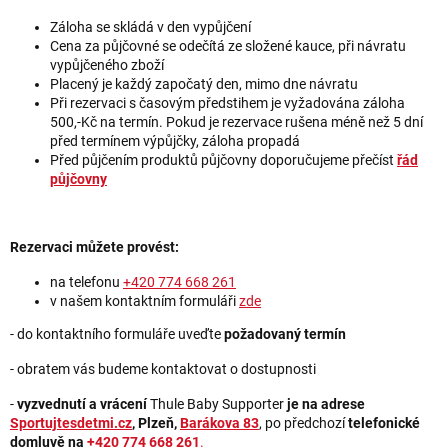
Záloha se skládá v den vypůjčení
Cena za půjčovné se odečítá ze složené kauce, při návratu
vypůjčeného zboží
Placený je každý započatý den, mimo dne návratu
Při rezervaci s časovým předstihem je vyžadována záloha
500,-Kč na termín. Pokud je rezervace rušena méně než 5 dní
před termínem výpůjčky, záloha propadá
Před půjčením produktů půjčovny doporučujeme přečíst
řád
půjčovny
Rezervaci můžete provést:
na telefonu
+420 774 668 261
v našem kontaktním formuláři
zde
-
do kontaktního formuláře uveďte
požadovaný termín
- obratem vás budeme kontaktovat o dostupnosti
-
vyzvednutí a vrácení
Thule Baby Supporter
je na adrese
Sportujtesdetmi.cz
, Plzeň,
Barákova 83
, po předchozí
telefonické
domluvě na
+420 774 668 261
.