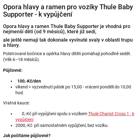
Opora hlavy a ramen pro vozíky Thule Baby
Supporter - k vypůjčení
Opora hlavy a ramen Thule Baby Supporter
je vhodná pro
nejmenší děti (od 9 měsíců), které již sedí,
ale ještě nemají tak dokonale vyvinuté svaly v oblasti trupu
a hlavy.
Polstrované bočnice a opěrka hlavy dítěti pomáhají pohodlně sedět.
(Věk 6–18 měsíců).
Půjčovné:
100,-Kč/den
víkend = vyzvednutí pátek po 15,00 - vrácení pondělí do 10,00
hod.
Vratná kauce:
0,-Kč při vypůjčení spolu s vozíkem
Thule Chariot Cross 1 - k
vypůjčení
2000,-Kč při samostatném vypůjčení, bez vozíku.
Jak počítáme půjčovné?