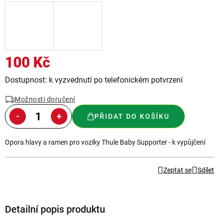
100 Kč
Měrná
Dostupnost: k vyzvednutí po telefonickém potvrzení
cena:
Možnosti doručení
PŘIDAT DO KOŠÍKU
Opora hlavy a ramen pro vozíky Thule Baby Supporter - k vypůjčení
Zeptat se
Sdílet
Detailní popis produktu