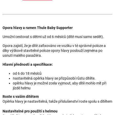
Opora hlavy a ramen Thule Baby Supporter
Umožní cestovat s dětmi už od 6 měsíců (dítě musí samo sedět).
Opora zajistí, že je dítě zafixováno ve vozíku v té správné poloze a
díky výškově stavitelné poloze opory hlavy poslouží zejména po
usnutí malého pasažéra.
Hlavní přednosti a specifikace:
od 6 do 18 měsíců
nastavitelná opěrka hlavy se přizpůsobí růstu dítěte.
opěrku hlavy je možné zcela vyjmout, aby dítě mohlo mít při
jízdě helmu
Roste s vaším dítětem
Opěrka hlavy je nastavitelná, takže příslušenství roste spolu s dítětem
Nastavitelné pro použití s helmou