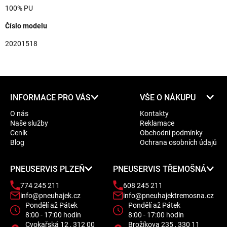
100% PU
Číslo modelu
20201518
Z
INFORMACE PRO VÁS
VŠE O NÁKUPU
á
O nás
Kontakty
p
Naše služby
Reklamace
a
Ceník
Obchodní podmínky
t
Blog
Ochrana osobních údajů
í
PNEUSERVIS PLZEŇ
PNEUSERVIS TŘEMOŠNÁ
774 245 211
608 245 211
info@pneuhajek.cz
info@pneuhajektremosna.cz
Pondělí až Pátek
Pondělí až Pátek
8:00 - 17:00 hodin
8:00 - 17:00 hodin
Cvokařská 12 , 312 00
Brožíkova 235 , 330 11