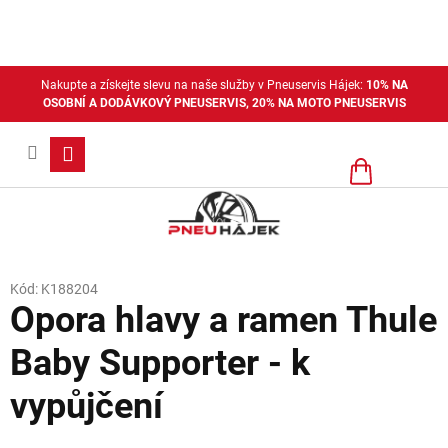
Přejít
na
obsah
Nakupte a získejte slevu na naše služby v Pneuservis Hájek:
10% NA
OSOBNÍ A DODÁVKOVÝ PNEUSERVIS, 20% NA MOTO PNEUSERVIS
Nákupní
košík
Kód:
K188204
Opora hlavy a ramen Thule
Baby Supporter - k
vypůjčení