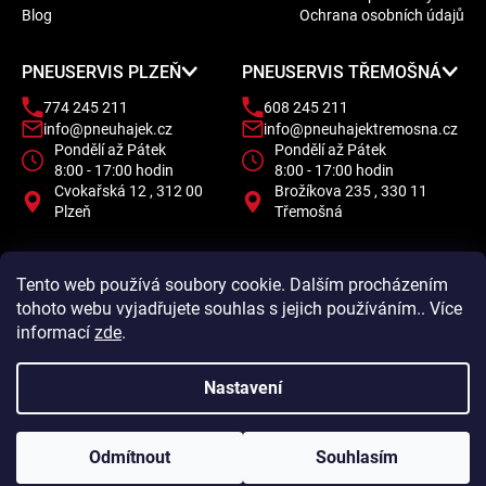
t
Blog
Ochrana osobních údajů
í
PNEUSERVIS PLZEŇ
PNEUSERVIS TŘEMOŠNÁ
774 245 211
608 245 211
info@pneuhajek.cz
info@pneuhajektremosna.cz
Pondělí až Pátek
Pondělí až Pátek
8:00 - 17:00 hodin
8:00 - 17:00 hodin
Cvokařská 12 , 312 00
Brožíkova 235 , 330 11
Plzeň
Třemošná
Tento web používá soubory cookie. Dalším procházením
tohoto webu vyjadřujete souhlas s jejich používáním.. Více
informací
zde
.
Nastavení
Odmítnout
Souhlasím
Vytvořil Shoptet
Copyright 2026
Pneu Hájek
. Všechna práva vyhrazena.