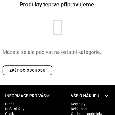
Produkty teprve připravujeme.
Můžete se ale podívat na ostatní kategorie.
ZPĚT DO OBCHODU
Z
INFORMACE PRO VÁS
VŠE O NÁKUPU
á
O nás
Kontakty
p
Naše služby
Reklamace
a
Ceník
Obchodní podmínky