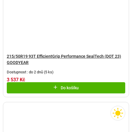
215/50R19 93T EfficientGrip Performance SealTech (DOT 23)
GOODYEAR
Dostupnost : do 2 dnů
(
5 ks
)
3 537 Kč
Do košíku