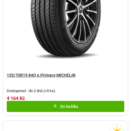
d
u
k
t
ů
155/70R19 84Q e.Primacy MICHELIN
Dostupnost : do 2 dnů
(
>5 ks
)
4 164 Kč
Do košíku