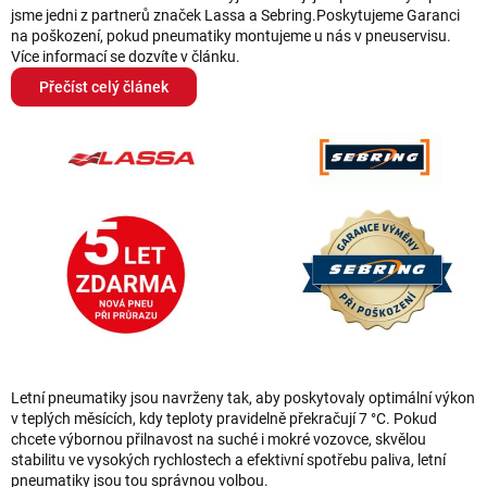
jsme jedni z partnerů značek Lassa a Sebring.Poskytujeme Garanci
r
na poškození, pokud pneumatiky montujeme u nás v pneuservisu.
v
Více informací se dozvíte v článku.
k
Přečíst celý článek
y
v
ý
p
i
s
u
Letní pneumatiky jsou navrženy tak, aby poskytovaly optimální výkon
v teplých měsících, kdy teploty pravidelně překračují 7 °C. Pokud
chcete výbornou přilnavost na suché i mokré vozovce, skvělou
stabilitu ve vysokých rychlostech a efektivní spotřebu paliva, letní
pneumatiky jsou tou správnou volbou.