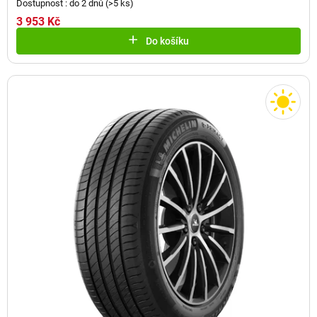
Dostupnost : do 2 dnů
(
>5 ks
)
3 953 Kč
Do košíku