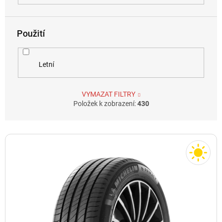
Použití
Letní
VYMAZAT FILTRY
Položek k zobrazení:
430
V
ý
p
i
s
p
r
o