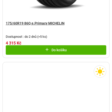
175/60R19 86Q e.Primacy MICHELIN
Dostupnost : do 2 dnů
(
>5 ks
)
4 315 Kč
Do košíku