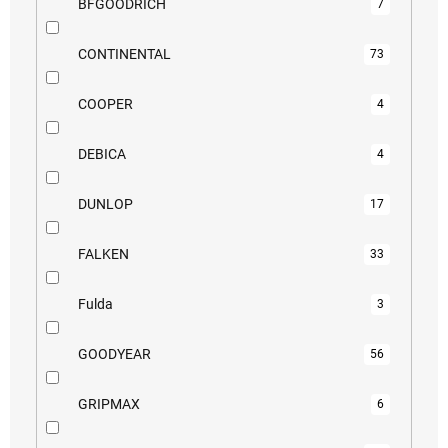
BFGOODRICH
7
CONTINENTAL
73
COOPER
4
DEBICA
4
DUNLOP
17
FALKEN
33
Fulda
3
GOODYEAR
56
GRIPMAX
6