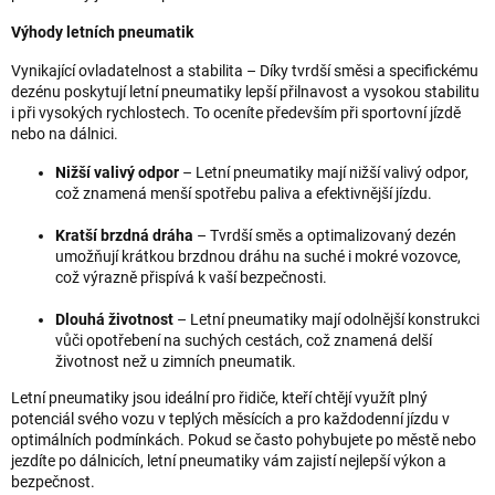
Výhody letních pneumatik
Vynikající ovladatelnost a stabilita – Díky tvrdší směsi a specifickému
dezénu poskytují letní pneumatiky lepší přilnavost a vysokou stabilitu
i při vysokých rychlostech. To oceníte především při sportovní jízdě
nebo na dálnici.
Nižší valivý odpor
– Letní pneumatiky mají nižší valivý odpor,
což znamená menší spotřebu paliva a efektivnější jízdu.
Kratší brzdná dráha
– Tvrdší směs a optimalizovaný dezén
umožňují krátkou brzdnou dráhu na suché i mokré vozovce,
což výrazně přispívá k vaší bezpečnosti.
Dlouhá životnost
– Letní pneumatiky mají odolnější konstrukci
vůči opotřebení na suchých cestách, což znamená delší
životnost než u zimních pneumatik.
Letní pneumatiky jsou ideální pro řidiče, kteří chtějí využít plný
potenciál svého vozu v teplých měsících a pro každodenní jízdu v
optimálních podmínkách. Pokud se často pohybujete po městě nebo
jezdíte po dálnicích, letní pneumatiky vám zajistí nejlepší výkon a
bezpečnost.