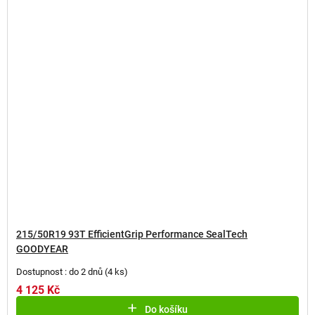
215/50R19 93T EfficientGrip Performance SealTech
GOODYEAR
Dostupnost : do 2 dnů
(
4 ks
)
4 125 Kč
Do košíku