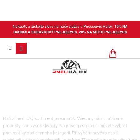
Přejít
na
obsah
Nakupte a získejte slevu na naše služby v Pneuservis Hájek:
10% NA
OSOBNÍ A DODÁVKOVÝ PNEUSERVIS, 20% NA MOTO PNEUSERVIS
Nákupní
košík
Osobní letní pneu
Nabízíme široký sortiment pneumatik. Všechny námi nabízené
produkty jsou vysoké kvality. Na našem eshopu si můžete vybrat
pneumatiky podle mnoha kategorií. Při výběru nového obutí