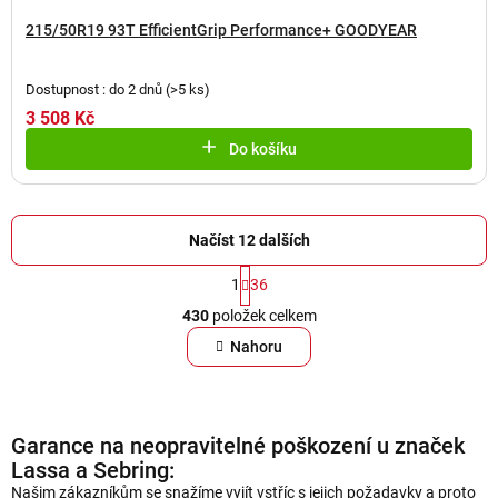
215/50R19 93T EfficientGrip Performance+ GOODYEAR
Dostupnost : do 2 dnů
(
>5 ks
)
3 508 Kč
Do košíku
Načíst 12 dalších
S
1
36
t
O
r
430
položek celkem
v
á
l
Nahoru
n
á
k
d
o
a
v
Garance na neopravitelné poškození u značek
á
c
n
Lassa a Sebring:
í
í
Našim zákazníkům se snažíme vyjít vstříc s jejich požadavky a proto
p