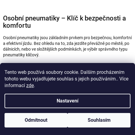
Osobní pneumatiky – Klíč k bezpečnosti a
komfortu
Osobní pneumatiky jsou základním prvkem pro bezpečnou, komfortní
a efektivní jízdu. Bez ohledu na to, zda jezdíte převážně po městě, po
dálnicích, nebo ve složitějších podmínkách, je výběr správného typu
pneumatiky klíčový.
Správná volba pneumatik závisí na vašem jízdním stylu, typu vozidla
a klimatických podmínkách, ve kterých se pohybujete. Pokud
Tento web používá soubory cookie. Dalším procházením
preferujete bezpečnost, výkon a pohodlí ve všech ročních obdobích,
tohoto webu vyjadřujete souhlas s jejich používáním.. Více
správně zvolené
osobní pneumatiky
vám zajistí optimální jízdní
informací
zde
.
vlastnosti a minimalizují riziko problémů na silnici.
Nastavení
Osobní zimní pneumatiky – Bezpečnost v
chladných měsících
Odmítnout
Souhlasím
Zimní pneumatiky jsou navrženy pro jízdu v nízkých teplotách, kdy
teplota klesne pod 7 °C. V zimních podmínkách je přilnavost na