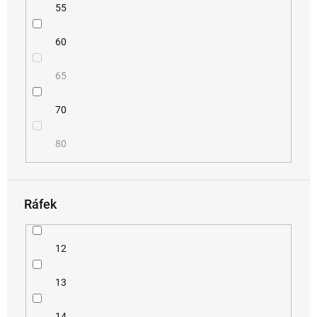
55
60
65
70
80
Ráfek
12
13
14