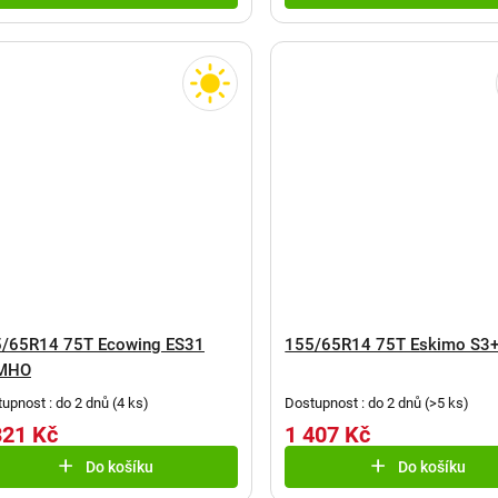
/65R14 75T Ecowing ES31
155/65R14 75T Eskimo S3
MHO
upnost : do 2 dnů
(
4 ks
)
Dostupnost : do 2 dnů
(
>5 ks
)
321 Kč
1 407 Kč
Do košíku
Do košíku