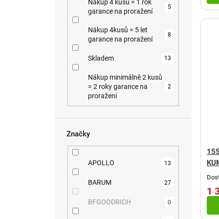
ů
Nákup 4 kusů = 1 rok
5
garance na proražení
Nákup 4kusů = 5 let
8
garance na proražení
Skladem
13
Nákup minimálně 2 kusů
= 2 roky garance na
2
proražení
Značky
155
KU
APOLLO
13
Dost
BARUM
27
1 
BFGOODRICH
0