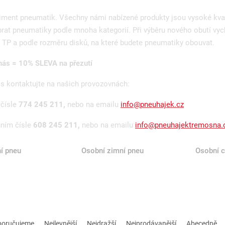
timent pneumatik. Všechny námi nabízené produkty jsou vysoké kva
rat pneumatiky podle mnoha kategorií. Při výběru nového obutí vyc
TP a podle rozměru disků, na které budete pneumatiky obouvat.
ás = 10% SLEVA na přezutí
ás kontaktujte na našich provozovnách:
 čísle
774 245 211,
nebo na emailu
info@pneuhajek.cz
nním čísle
608 245 211,
nebo na emailu
info@pneuhajektremosna.
ní pneu
Osobní zimní pneu
Osobní c
poručujeme
Nejlevnější
Nejdražší
Nejprodávanější
Abecedně