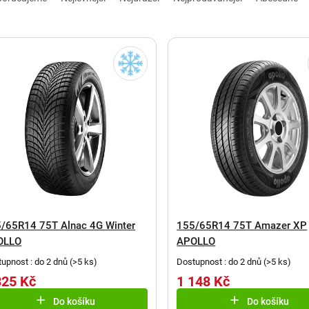
/65R14 75T Alnac 4G Winter
155/65R14 75T Amazer XP
OLLO
APOLLO
upnost : do 2 dnů
(
>5 ks
)
Dostupnost : do 2 dnů
(
>5 ks
)
325 Kč
1 148 Kč
Do košíku
Do košíku