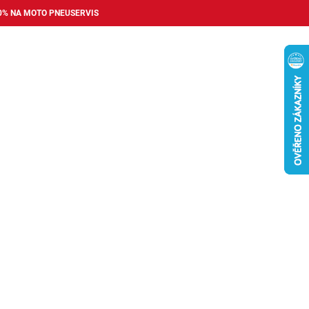
0% NA MOTO PNEUSERVIS
Nákupní
košík
příslušenství
Pneuservis
Bazar
Auto dopl