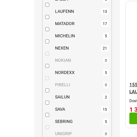
LAUFENN
13
MATADOR
17
MICHELIN
5
NEXEN
21
NOKIAN
0
NORDEXX
5
155
PIRELLI
0
LA
SAILUN
2
Dost
1 
SAVA
15
SEBRING
5
UNIGRIP
0