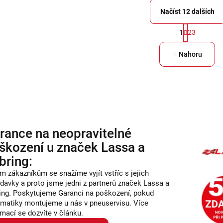
Načíst 12 dalších
S
1
23
O
t
v
r
Nahoru
á
l
n
á
k
d
o
a
v
c
á
rance na neopravitelné
í
n
škození u značek Lassa a
í
p
bring:
r
m zákazníkům se snažíme vyjít vstříc s jejich
v
davky a proto jsme jedni z partnerů značek Lassa a
k
ing. Poskytujeme Garanci na poškození, pokud
matiky montujeme u nás v pneuservisu. Více
y
rmací se dozvíte v článku.
v