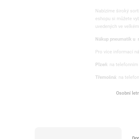
Nabízíme široký sor
eshopu si můžete vyb
uvedených ve velkém 
Nákup pneumatik u n
Pro více informací n
Plzeň
: na telefonním
Třemošná
: na telefo
Osobní let
P
Ř
Do