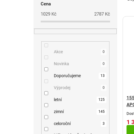
o
a
Cena
s
z
1029
Kč
2787
Kč
V
t
e
ý
r
n
p
a
í
i
n
p
Akce
0
s
n
r
Novinka
0
p
í
o
r
Doporučujeme
13
p
d
o
Výprodej
0
a
u
d
155
n
k
letní
125
u
AP
e
t
zimní
145
Dost
k
l
ů
1 
celoroční
3
t