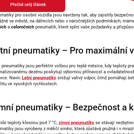
Přečíst celý článek
ý
p
matiky pro osobní vozidla jsou navrženy tak, aby zajistily bezpečnos
ážně ve městě, na dálnicích nebo v náročnějších podmínkách, máme 
i
ích
a
celoročních
pneumatik, které splní vaše požadavky a přizpůso
s
u
tní pneumatiky – Pro maximální v
í pneumatiky jsou perfektní volbou pro teplé měsíce, kdy teploty pra
malizovanému dezénu poskytují výbornou přilnavost a ovladatelnost,
vce. Navíc
Letní pneumatiky
snižují valivý odpor, čímž pomáhají šetři
ilitu ve vysokých rychlostech.
mní pneumatiky – Bezpečnost a ko
ile teploty klesnou pod 7 °C,
zimní pneumatiky
se stávají nezbytno
matiky jsou vyrobeny z měkčí směsi, která zůstává pružná i v mraziv