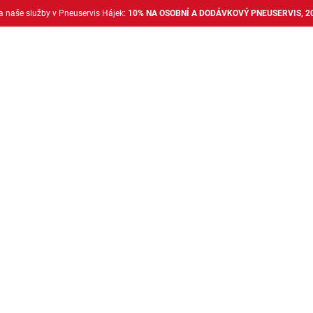
na naše služby v Pneuservis Hájek:
10% NA OSOBNÍ A DODÁVKOVÝ PNEUSERVIS, 2
Dodávkové pneu
Nákladní pneu
Alu disky + 
Osobní pneu