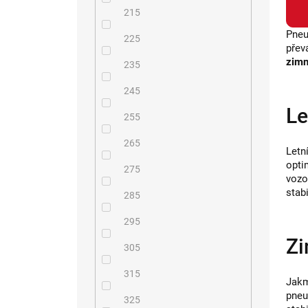
215
Pneu
225
přev
zimn
235
245
Le
255
265
Letn
opti
275
vozo
stab
285
295
Zi
305
315
Jakm
pneu
325