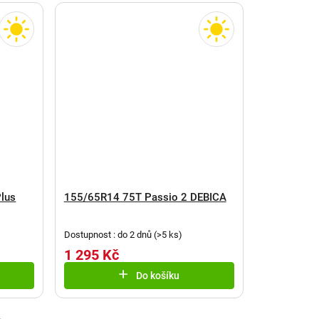
lus
155/65R14 75T Passio 2 DEBICA
Dostupnost : do 2 dnů
(
>5 ks
)
1 295 Kč
Do košíku