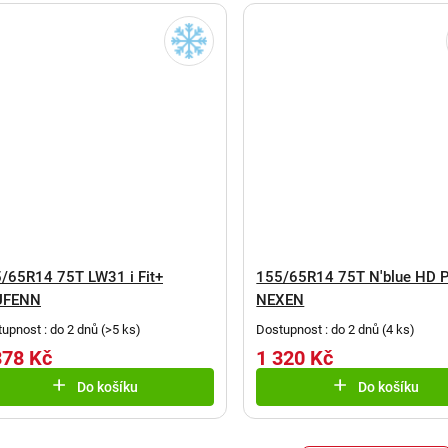
/65R14 75T LW31 i Fit+
155/65R14 75T N'blue HD P
UFENN
NEXEN
upnost : do 2 dnů
(
>5 ks
)
Dostupnost : do 2 dnů
(
4 ks
)
378 Kč
1 320 Kč
Do košíku
Do košíku