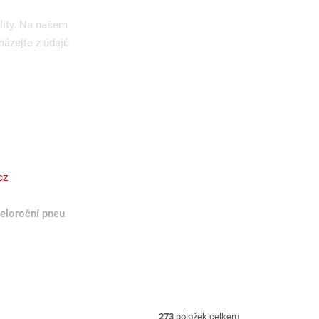
lity. Na našem
házejte z údajů
cz
eloroční pneu
273
položek celkem