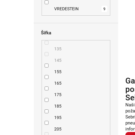
VREDESTEIN
9
Šířka
135
145
155
Ga
165
po
175
Se
Naši
185
poža
Sebr
195
pneu
info
205