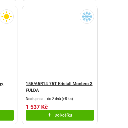
gy
155/65R14 75T Kristall Montero 3
FULDA
Dostupnost : do 2 dnů
(
>5 ks
)
1 537 Kč
Do košíku