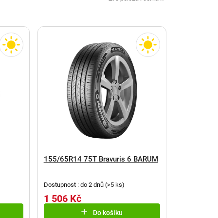
155/65R14 75T Bravuris 6 BARUM
Dostupnost : do 2 dnů
(
>5 ks
)
1 506 Kč
Do košíku