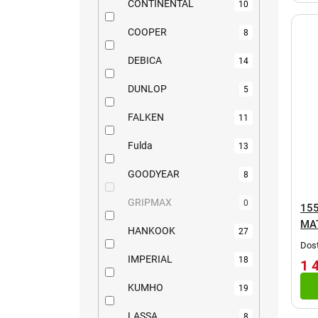
CONTINENTAL
10
COOPER
8
DEBICA
14
DUNLOP
5
FALKEN
11
Fulda
13
GOODYEAR
8
GRIPMAX
0
155
MA
HANKOOK
27
Dost
IMPERIAL
18
1 
KUMHO
19
LASSA
8