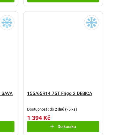
+ SAVA
155/65R14 75T Frigo 2 DEBICA
Dostupnost : do 2 dnů
(
>5 ks
)
1 394 Kč
Do košíku