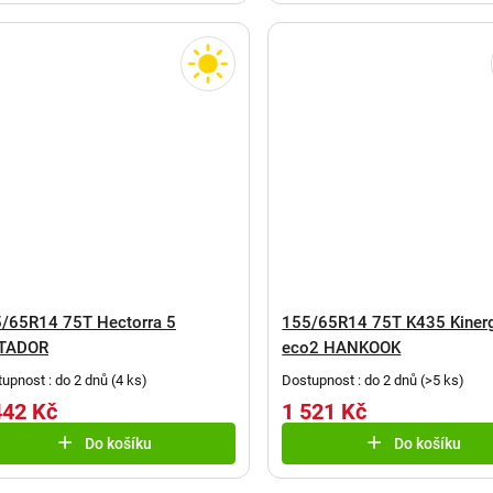
/65R14 75T Hectorra 5
155/65R14 75T K435 Kiner
TADOR
eco2 HANKOOK
upnost : do 2 dnů
(
4 ks
)
Dostupnost : do 2 dnů
(
>5 ks
)
442 Kč
1 521 Kč
Do košíku
Do košíku