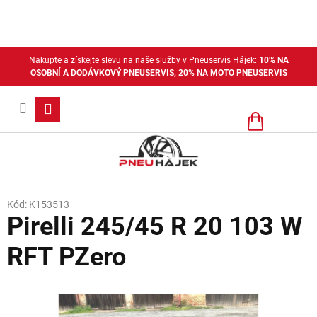
Přejít
na
obsah
Nakupte a získejte slevu na naše služby v Pneuservis Hájek:
10% NA
OSOBNÍ A DODÁVKOVÝ PNEUSERVIS, 20% NA MOTO PNEUSERVIS
Nákupní
košík
Kód:
K153513
Pirelli 245/45 R 20 103 W
RFT PZero