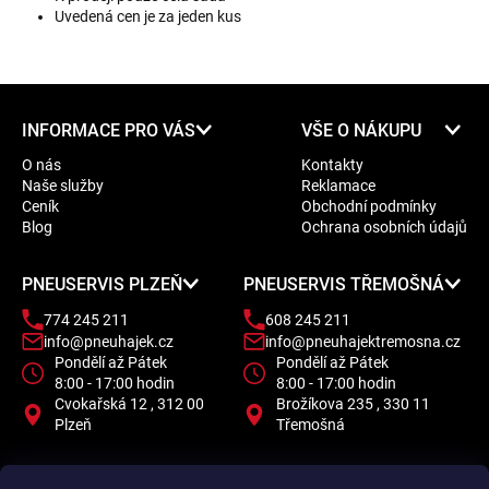
Uvedená cen je za jeden kus
Z
INFORMACE PRO VÁS
VŠE O NÁKUPU
á
O nás
Kontakty
p
Naše služby
Reklamace
a
Ceník
Obchodní podmínky
t
Blog
Ochrana osobních údajů
í
PNEUSERVIS PLZEŇ
PNEUSERVIS TŘEMOŠNÁ
774 245 211
608 245 211
info@pneuhajek.cz
info@pneuhajektremosna.cz
Pondělí až Pátek
Pondělí až Pátek
8:00 - 17:00 hodin
8:00 - 17:00 hodin
Cvokařská 12 , 312 00
Brožíkova 235 , 330 11
Plzeň
Třemošná