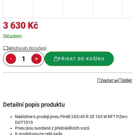
3 630 Kč
Měrná
Skladem
cena:
Možnosti doručení
PŘIDAT DO KOŠÍKU
Zeptat se
Sdílet
Detailní popis produktu
Nabízíme k prodeji pneu Pirelli 245/45 R 20 103 W RFT PZero
DOT1019
Pneu jsou sundané z předváděcích vozů
K prodeji pouze celá sada