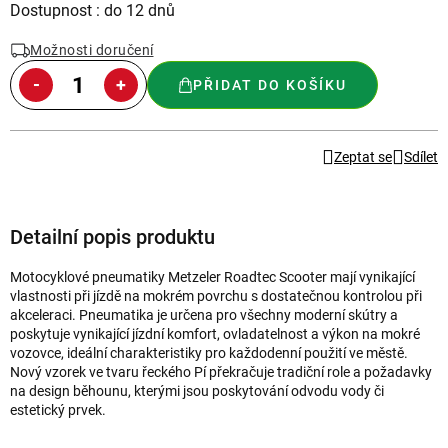
Měrná
Dostupnost : do 12 dnů
cena:
Možnosti doručení
PŘIDAT DO KOŠÍKU
Zeptat se
Sdílet
Detailní popis produktu
Motocyklové pneumatiky Metzeler Roadtec Scooter mají vynikající
vlastnosti při jízdě na mokrém povrchu s dostatečnou kontrolou při
akceleraci. Pneumatika je určena pro všechny moderní skútry a
poskytuje vynikající jízdní komfort, ovladatelnost a výkon na mokré
vozovce, ideální charakteristiky pro každodenní použití ve městě.
Nový vzorek ve tvaru řeckého Pí překračuje tradiční role a požadavky
na design běhounu, kterými jsou poskytování odvodu vody či
estetický prvek.