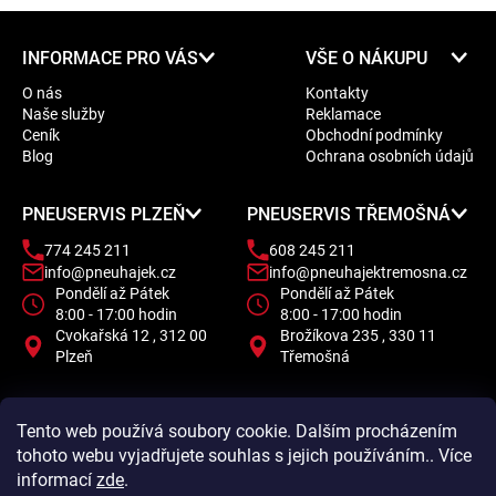
Z
INFORMACE PRO VÁS
VŠE O NÁKUPU
á
O nás
Kontakty
p
Naše služby
Reklamace
a
Ceník
Obchodní podmínky
t
Blog
Ochrana osobních údajů
í
PNEUSERVIS PLZEŇ
PNEUSERVIS TŘEMOŠNÁ
774 245 211
608 245 211
info@pneuhajek.cz
info@pneuhajektremosna.cz
Pondělí až Pátek
Pondělí až Pátek
8:00 - 17:00 hodin
8:00 - 17:00 hodin
Cvokařská 12 , 312 00
Brožíkova 235 , 330 11
Plzeň
Třemošná
Tento web používá soubory cookie. Dalším procházením
tohoto webu vyjadřujete souhlas s jejich používáním.. Více
informací
zde
.