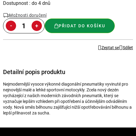
Měrná
Dostupnost : do 4 dnů
cena:
Možnosti doručení
PŘIDAT DO KOŠÍKU
Zeptat se
Sdílet
Detailní popis produktu
Nejmodernější vysoce výkonné diagonální pneumatiky vyvinuté pro
nejnovější malé a lehké sportovní motocykly. Zcela nový dezén
vycházející z našich moderních závodních pneumatik, který se
vyznačuje lepším vzhledem při opotřebení a účinnějším odváděním
vody. Nová směs běhounu zajišťující nižší opotřebovávání běhounu a
lepší přilnavost za sucha.