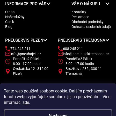
Z
INFORMACE PRO VÁS
VŠE O NÁKUPU
á
O nás
Kontakty
p
Naše služby
Reklamace
a
Ceník
Obchodní podmínky
t
Blog
Ochrana osobních údajů
í
PNEUSERVIS PLZEŇ
PNEUSERVIS TŘEMOŠNÁ
774 245 211
608 245 211
info@pneuhajek.cz
info@pneuhajektremosna.cz
Pondělí až Pátek
Pondělí až Pátek
8:00 - 17:00 hodin
8:00 - 17:00 hodin
Cvokařská 12 , 312 00
Brožíkova 235 , 330 11
Plzeň
Třemošná
Tento web používá soubory cookie. Dalším procházením
tohoto webu vyjadřujete souhlas s jejich používáním.. Více
informací
zde
.
Nastavení