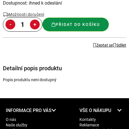
Měrná
Dostupnost: ihned k odeslání
cena:
Možnosti doručení
PŘIDAT DO KOŠÍKU
Zeptat se
Sdílet
Detailní popis produktu
Popis produktu není dostupný
Z
INFORMACE PRO VÁS
VŠE O NÁKUPU
á
O nás
Kontakty
p
Naše služby
Reklamace
a