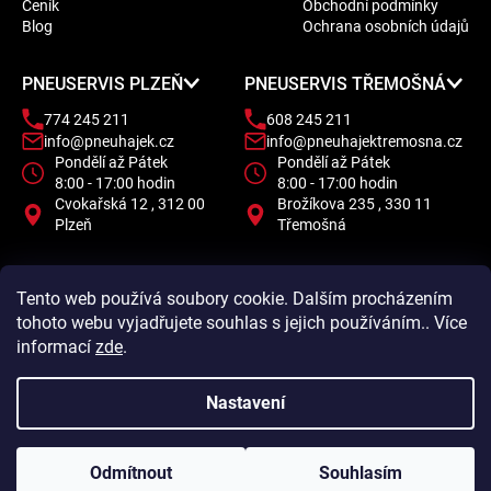
Ceník
Obchodní podmínky
t
Blog
Ochrana osobních údajů
í
PNEUSERVIS PLZEŇ
PNEUSERVIS TŘEMOŠNÁ
774 245 211
608 245 211
info@pneuhajek.cz
info@pneuhajektremosna.cz
Pondělí až Pátek
Pondělí až Pátek
8:00 - 17:00 hodin
8:00 - 17:00 hodin
Cvokařská 12 , 312 00
Brožíkova 235 , 330 11
Plzeň
Třemošná
Tento web používá soubory cookie. Dalším procházením
tohoto webu vyjadřujete souhlas s jejich používáním.. Více
informací
zde
.
Nastavení
Odmítnout
Souhlasím
Vytvořil Shoptet