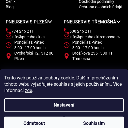
Ceník
Obchodní podmínky
t
Blog
Ochrana osobních údajů
í
PNEUSERVIS PLZEŇ
PNEUSERVIS TŘEMOŠNÁ
774 245 211
608 245 211
info@pneuhajek.cz
info@pneuhajektremosna.cz
Pondělí až Pátek
Pondělí až Pátek
8:00 - 17:00 hodin
8:00 - 17:00 hodin
Cvokařská 12 , 312 00
Brožíkova 235 , 330 11
Plzeň
Třemošná
Tento web používá soubory cookie. Dalším procházením
tohoto webu vyjadřujete souhlas s jejich používáním.. Více
informací
zde
.
Nastavení
Odmítnout
Souhlasím
Vytvořil Shoptet