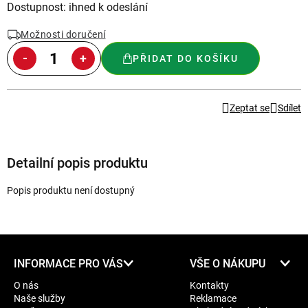
Měrná
Dostupnost: ihned k odeslání
cena:
Možnosti doručení
PŘIDAT DO KOŠÍKU
Zeptat se
Sdílet
Detailní popis produktu
Popis produktu není dostupný
Z
INFORMACE PRO VÁS
VŠE O NÁKUPU
á
O nás
Kontakty
p
Naše služby
Reklamace
a