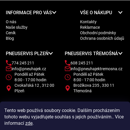
Z
INFORMACE PRO VÁS
VŠE O NÁKUPU
á
O nás
Kontakty
p
Naše služby
Reklamace
a
Ceník
Obchodní podmínky
t
Blog
Ochrana osobních údajů
í
PNEUSERVIS PLZEŇ
PNEUSERVIS TŘEMOŠNÁ
774 245 211
608 245 211
info@pneuhajek.cz
info@pneuhajektremosna.cz
Pondělí až Pátek
Pondělí až Pátek
8:00 - 17:00 hodin
8:00 - 17:00 hodin
Cvokařská 12 , 312 00
Brožíkova 235 , 330 11
Plzeň
Třemošná
Tento web používá soubory cookie. Dalším procházením
tohoto webu vyjadřujete souhlas s jejich používáním.. Více
informací
zde
.