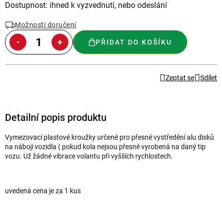
Měrná
Dostupnost: ihned k vyzvednutí, nebo odeslání
cena:
Možnosti doručení
PŘIDAT DO KOŠÍKU
Zeptat se
Sdílet
Detailní popis produktu
Vymezovací plastové kroužky určené pro přesné vystředění alu disků
na náboji vozidla ( pokud kola nejsou přesně vyrobená na daný tip
vozu
. Už žádné vibrace volantu při vyšších rychlostech.
uvedená cena je za 1 kus